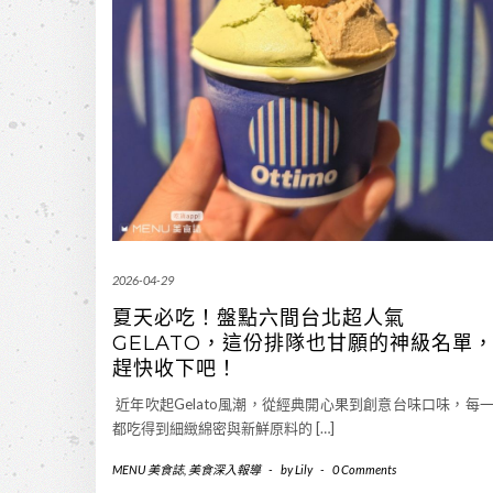
2026-04-29
夏天必吃！盤點六間台北超人氣
GELATO，這份排隊也甘願的神級名單
趕快收下吧！
近年吹起Gelato風潮，從經典開心果到創意台味口味，每
都吃得到細緻綿密與新鮮原料的 […]
MENU 美食誌
,
美食深入報導
-
by
Lily
-
0 Comments