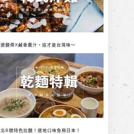
勁道麵條X鹹香醬汁，這才是台灣味～
台北8間特色拉麵！道地口味免飛日本！