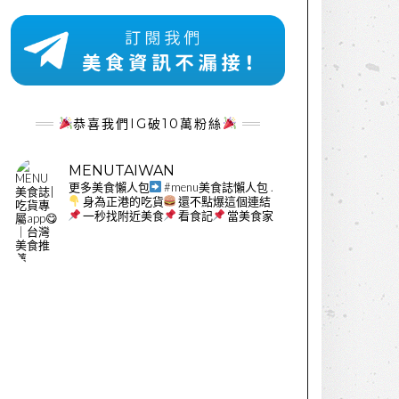
恭喜我們IG破10萬粉絲
MENUTAIWAN
更多美食懶人包
#menu美食誌懶人包
.
身為正港的吃貨
還不點爆這個連結
一秒找附近美食
看食記
當美食家