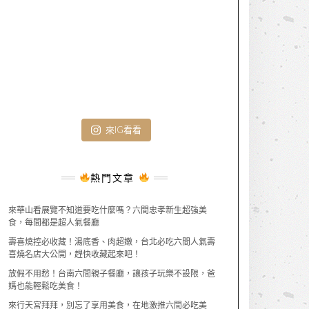
來IG看看
熱門文章
來華山看展覽不知道要吃什麼嗎？六間忠孝新生超強美
食，每間都是超人氣餐廳
壽喜燒控必收藏！湯底香、肉超嫩，台北必吃六間人氣壽
喜燒名店大公開，趕快收藏起來吧！
放假不用愁！台南六間親子餐廳，讓孩子玩樂不設限，爸
媽也能輕鬆吃美食！
來行天宮拜拜，別忘了享用美食，在地激推六間必吃美