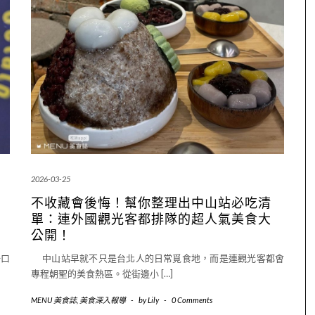
2026-03-25
不收藏會後悔！幫你整理出中山站必吃清
，
單：連外國觀光客都排隊的超人氣美食大
公開！
一口
中山站早就不只是台北人的日常覓食地，而是連觀光客都會
專程朝聖的美食熱區。從街邊小 […]
MENU 美食誌
,
美食深入報導
-
by
Lily
-
0 Comments