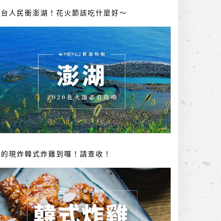
全台人民衝澎湖！花火節該吃什麼好～
你的現炸韓式炸雞到囉！請查收！