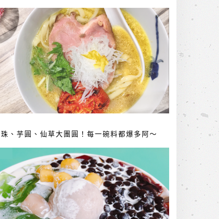
珍珠、芋圓、仙草大團圓！每一碗料都爆多阿～