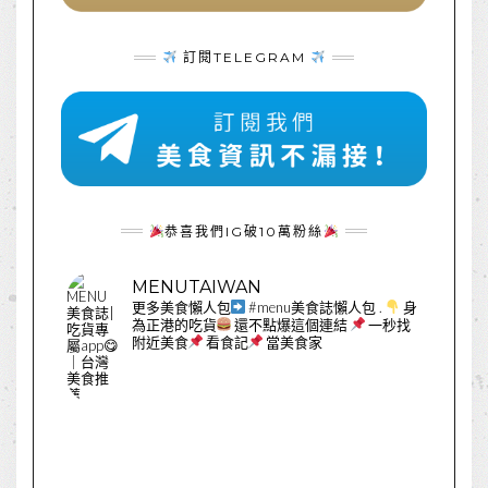
訂閱TELEGRAM
恭喜我們IG破10萬粉絲
MENUTAIWAN
更多美食懶人包
#menu美食誌懶人包
.
身
為正港的吃貨
還不點爆這個連結
一秒找
附近美食
看食記
當美食家