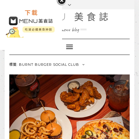
MENU 美食誌
menu blog
Toggle
Navigation
標籤: BURNT BURGER SOCIAL CLUB