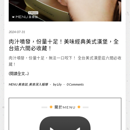
2024-07-31
肉汁噴發，份量十足！美味經典美式漢堡，全
台這六間必收藏！
肉汁噴發，份量十足，無法一口咬下！ 全台美式漢堡這六間必收
藏！
(閱讀全文…)
MENU 美食誌
,
美食深入報導
-
by
Lily
-
0 Comments
關於MENU