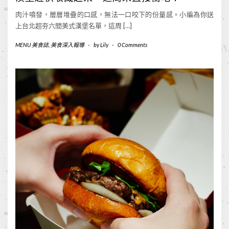
肉汁噴發，層層堆疊的口感，無法一口咬下的份量感。小編為你送
上台北超夯六間美式漢堡名單，這周 […]
MENU 美食誌
,
美食深入報導
-
by
Lily
-
0 Comments