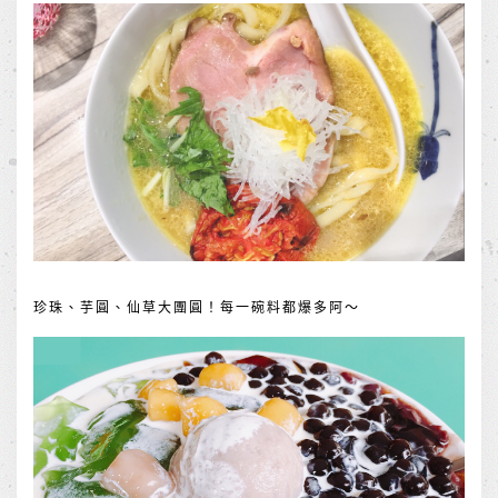
珍珠、芋圓、仙草大團圓！每一碗料都爆多阿～