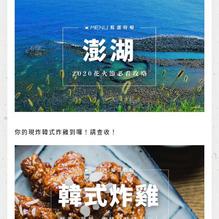
你的現炸韓式炸雞到囉！請查收！