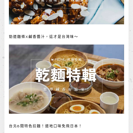
勁道麵條X鹹香醬汁，這才是台灣味～
台北8間特色拉麵！道地口味免飛日本！