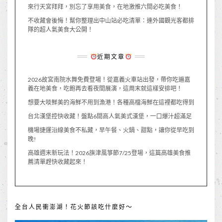
來行天宮拜拜，別忘了享用美食，在地激推六間必吃美食！
不收藏會後悔！幫你整理出中山站必吃清單：連外國觀光客都排
隊的超人氣美食大公開！
近期文章
2026故宮南院水舞免費登場！從嘉義火車站出發，帶你吃遍嘉
義在地美食，吃飽再去看夜間展演，這周末就這樣安排吧！
想要大啖鮮美的海鮮不用到漁港！各種高檔海鮮在這裡都吃得到
台北漢堡控快收藏！盤點6間高人氣美式漢堡，一口爆汁超滿足
機場捷運沿線美食不私藏，早午餐、火鍋、甜點，讓你從早吃到
晚!
高雄週末新玩法！2026旗津風箏節7/25登場，這篇高雄美食推
薦清單趕快收藏起來！
全台人民衝澎湖！花火節該吃什麼好～