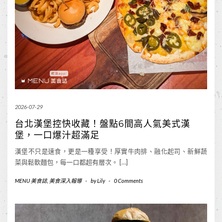
2026-07-29
台北漢堡控快收藏！盤點6間高人氣美式漢
堡，一口爆汁超滿足
漢堡不只是速食，更是一種享受！厚實牛肉排、融化起司、新鮮蔬
菜與鬆軟麵包，每一口都超有層次。 […]
MENU 美食誌
,
美食深入報導
-
by
Lily
-
0 Comments