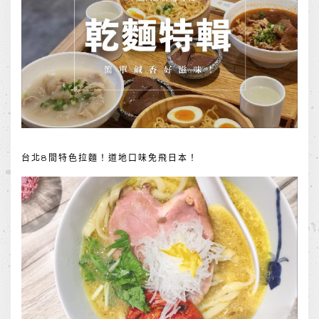
台北8間特色拉麵！道地口味免飛日本！