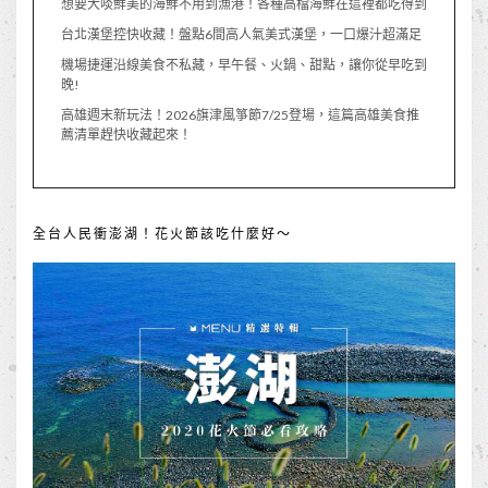
想要大啖鮮美的海鮮不用到漁港！各種高檔海鮮在這裡都吃得到
台北漢堡控快收藏！盤點6間高人氣美式漢堡，一口爆汁超滿足
機場捷運沿線美食不私藏，早午餐、火鍋、甜點，讓你從早吃到
晚!
高雄週末新玩法！2026旗津風箏節7/25登場，這篇高雄美食推
薦清單趕快收藏起來！
全台人民衝澎湖！花火節該吃什麼好～