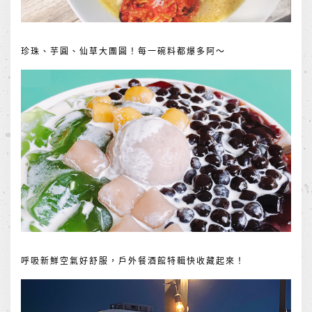
珍珠、芋圓、仙草大團圓！每一碗料都爆多阿～
呼吸新鮮空氣好舒服，戶外餐酒館特輯快收藏起來！