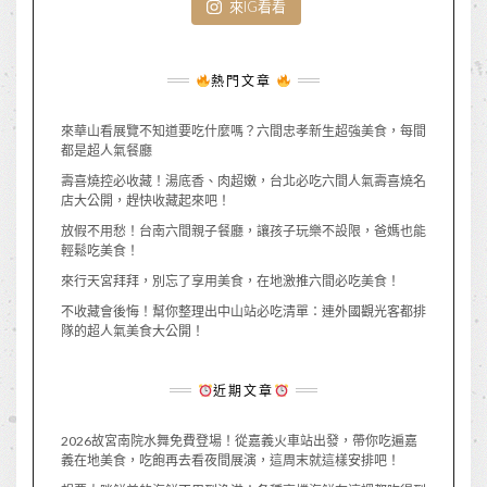
來IG看看
熱門文章
來華山看展覽不知道要吃什麼嗎？六間忠孝新生超強美食，每間
都是超人氣餐廳
壽喜燒控必收藏！湯底香、肉超嫩，台北必吃六間人氣壽喜燒名
店大公開，趕快收藏起來吧！
放假不用愁！台南六間親子餐廳，讓孩子玩樂不設限，爸媽也能
輕鬆吃美食！
來行天宮拜拜，別忘了享用美食，在地激推六間必吃美食！
不收藏會後悔！幫你整理出中山站必吃清單：連外國觀光客都排
隊的超人氣美食大公開！
近期文章
2026故宮南院水舞免費登場！從嘉義火車站出發，帶你吃遍嘉
義在地美食，吃飽再去看夜間展演，這周末就這樣安排吧！