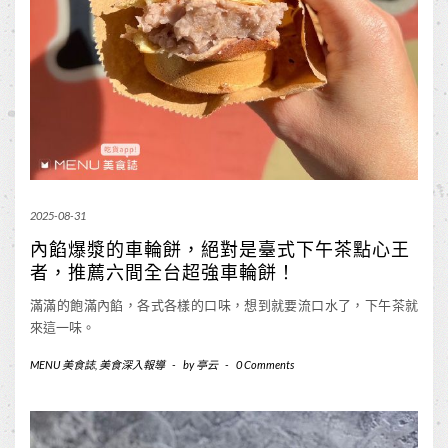
2025-08-31
內餡爆漿的車輪餅，絕對是臺式下午茶點心王
者，推薦六間全台超強車輪餅！
滿滿的飽滿內餡，各式各樣的口味，想到就要流口水了，下午茶就
來這一味。
MENU 美食誌
,
美食深入報導
-
by
亭云
-
0 Comments