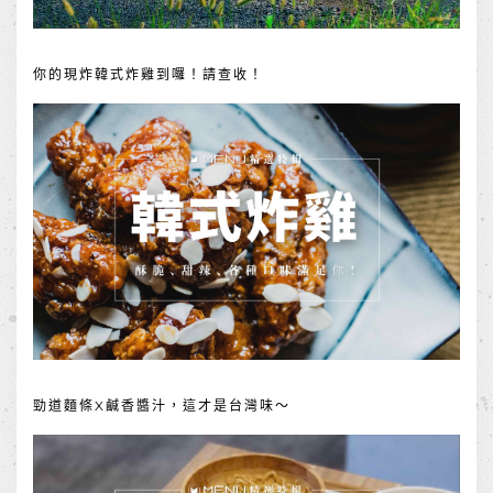
你的現炸韓式炸雞到囉！請查收！
勁道麵條X鹹香醬汁，這才是台灣味～