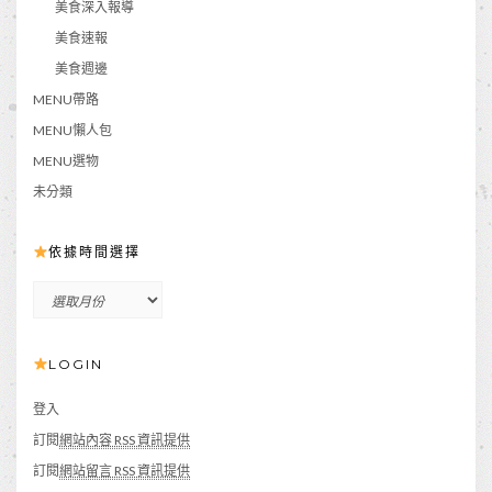
美食深入報導
美食速報
美食週邊
MENU帶路
MENU懶人包
MENU選物
未分類
依據時間選擇
依
據
時
LOGIN
間
選
擇
登入
訂閱
網站內容 RSS 資訊提供
訂閱
網站留言 RSS 資訊提供