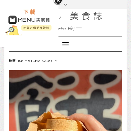
MENU 美食誌
menu blog
Toggle
Navigation
標籤: 108 MATCHA SARO