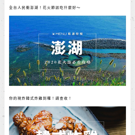
全台人民衝澎湖！花火節該吃什麼好～
你的現炸韓式炸雞到囉！請查收！