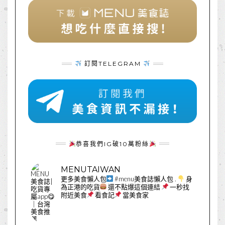
訂閱TELEGRAM
恭喜我們IG破10萬粉絲
MENUTAIWAN
更多美食懶人包
#menu美食誌懶人包
.
身
為正港的吃貨
還不點爆這個連結
一秒找
附近美食
看食記
當美食家