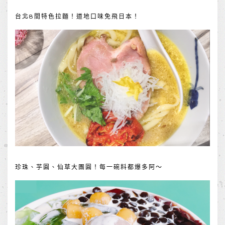
台北8間特色拉麵！道地口味免飛日本！
珍珠、芋圓、仙草大團圓！每一碗料都爆多阿～