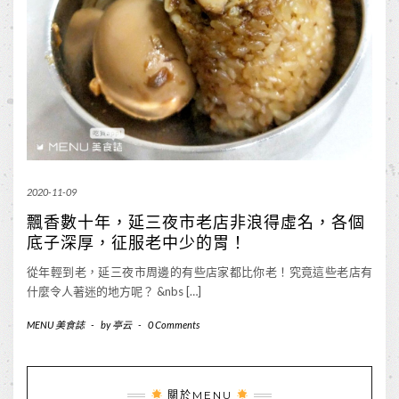
2020-11-09
飄香數十年，延三夜市老店非浪得虛名，各個
底子深厚，征服老中少的胃！
從年輕到老，延三夜市周邊的有些店家都比你老！究竟這些老店有
什麼令人著迷的地方呢？ &nbs […]
MENU 美食誌
-
by
亭云
-
0 Comments
關於MENU