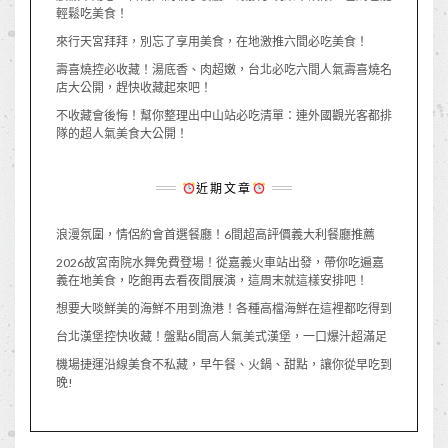
輕鬆吃美食！
來行天宮拜拜，別忘了享用美食，在地激推六間必吃美食！
壽喜燒控必收藏！湯底香、肉超嫩，台北必吃六間人氣壽喜燒名
店大公開，趕快收藏起來吧！
不收藏會後悔！幫你整理出中山站必吃清單：連外國觀光客都排
隊的超人氣美食大公開！
近期文章
浪漫氛圍，情侶約會首選餐廳！6間超高評價義大利餐廳推薦
2026故宮南院水舞免費登場！從嘉義火車站出發，帶你吃遍嘉
義在地美食，吃飽再去看夜間展演，這周末就這樣安排吧！
想要大啖鮮美的海鮮不用到漁港！各種高檔海鮮在這裡都吃得到
台北漢堡控快收藏！盤點6間高人氣美式漢堡，一口爆汁超滿足
機場捷運沿線美食不私藏，早午餐、火鍋、甜點，讓你從早吃到
晚!