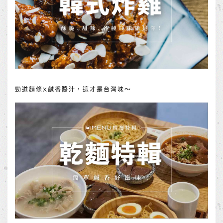
勁道麵條X鹹香醬汁，這才是台灣味～