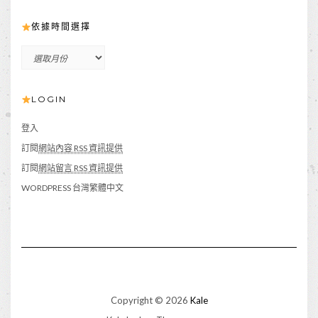
依據時間選擇
依
據
時
LOGIN
間
選
擇
登入
訂閱
網站內容 RSS 資訊提供
訂閱
網站留言 RSS 資訊提供
WORDPRESS 台灣繁體中文
Copyright © 2026
Kale