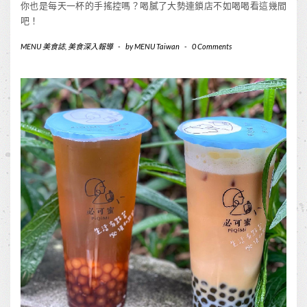
你也是每天一杯的手搖控嗎？喝膩了大勢連鎖店不如喝喝看這幾間
吧！
MENU 美食誌
,
美食深入報導
-
by
MENU Taiwan
-
0 Comments