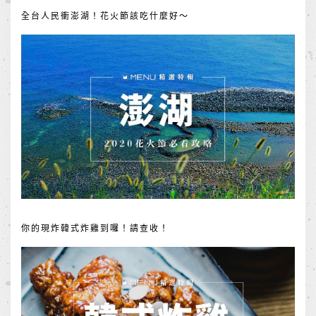
全台人民衝澎湖！花火節該吃什麼好～
你的現炸韓式炸雞到囉！請查收！