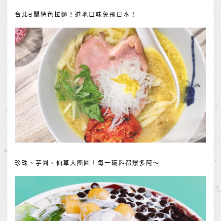
台北8間特色拉麵！道地口味免飛日本！
珍珠、芋圓、仙草大團圓！每一碗料都爆多阿～