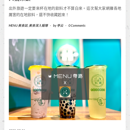
出外旅遊一定要來杯在地的飲料才不算白來。這次幫大家網羅各地
厲害的在地飲料，還不快收藏起來！
MENU 美食誌
,
美食深入報導
-
by
亭云
-
0 Comments