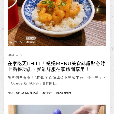
2023-06-09
在家吃更CHILL！透過MENU美食誌超貼心線
上點餐功能，就能舒服在家悠閒享用！
吃貨們照過來！MENU美食誌與線上點餐平台「快一點」、
「Ocard」及「iCHEF」合作的 […]
MENU app
,
MENU 找活誌
-
by
亭云
-
0 Comments