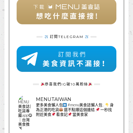
訂閱TELEGRAM
恭喜我們IG破10萬粉絲
MENUTAIWAN
更多美食懶人包
#menu美食誌懶人包
.
身
為正港的吃貨
還不點爆這個連結
一秒找
附近美食
看食記
當美食家