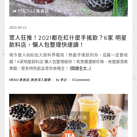
2021-04-13
眾人狂推！2021都在紅什麼手搖飲？6家 明星
飲料店，懶人包整理快速讀！
現今藝人紛紛加入飲料界戰局！熱愛手搖飲的你，這篇一定要收
藏！6家明星飲料店 懶人包整理給你！有黑糖濃郁珍珠、有健康清爽
果醋，眾多特色飲品等你來喝全！
(閱讀全文…)
MENU 美食誌
,
美食深入報導
-
by
亭云
-
0 Comments