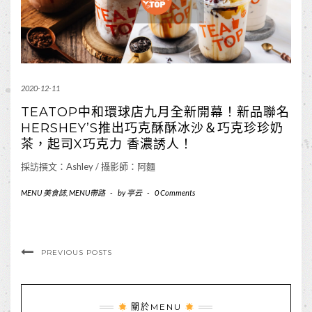
2020-12-11
TEATOP中和環球店九月全新開幕！新品聯名
HERSHEY’S推出巧克酥酥冰沙＆巧克珍珍奶
茶，起司X巧克力 香濃誘人！
採訪撰文：Ashley / 攝影師：阿麵
MENU 美食誌
,
MENU帶路
-
by
亭云
-
0 Comments
PREVIOUS POSTS
關於MENU