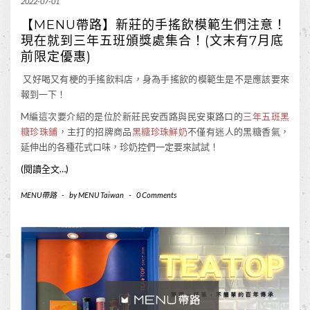
2022-07-01
【MENU帶路】新莊的手搖飲模範生們注意！
現在就到三年五班頒獎處集合！(文末有7月底
前限定優惠)
又好喝又有梗的手搖飲料店，身為手搖飲的模範生是不是應該要來
報到一下！
M編這次要介紹的是位於新莊民安西路與民安東路口的
三年五班黑
糖珍珠鋪
，主打的招牌商品
黑糖珍珠鮮奶
不僅有迷人的黑糖香氣，
延伸出的各種花式口味，珍奶控們一定要來試試！
(閱讀全文…)
MENU帶路
-
by
MENU Taiwan
-
0 Comments