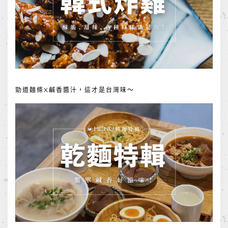
勁道麵條X鹹香醬汁，這才是台灣味～