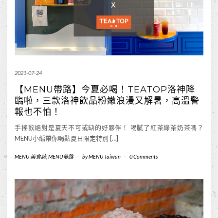
2021-07-24
【MENU帶路】今夏必喝！TEATOP洛神降
臨啦，三款洛神飲品粉嫩浪漫又解暑，高溫警
報也不怕！
手搖飲絕對是夏天不可或缺的好夥伴！ 喝膩了紅茶綠茶奶茶嗎？
MENU小編帶你喝點夏日限定特別 […]
MENU 美食誌
,
MENU帶路
-
by
MENU Taiwan
-
0 Comments