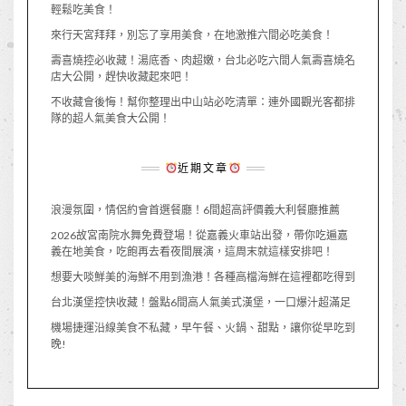
輕鬆吃美食！
來行天宮拜拜，別忘了享用美食，在地激推六間必吃美食！
壽喜燒控必收藏！湯底香、肉超嫩，台北必吃六間人氣壽喜燒名
店大公開，趕快收藏起來吧！
不收藏會後悔！幫你整理出中山站必吃清單：連外國觀光客都排
隊的超人氣美食大公開！
近期文章
浪漫氛圍，情侶約會首選餐廳！6間超高評價義大利餐廳推薦
2026故宮南院水舞免費登場！從嘉義火車站出發，帶你吃遍嘉
義在地美食，吃飽再去看夜間展演，這周末就這樣安排吧！
想要大啖鮮美的海鮮不用到漁港！各種高檔海鮮在這裡都吃得到
台北漢堡控快收藏！盤點6間高人氣美式漢堡，一口爆汁超滿足
機場捷運沿線美食不私藏，早午餐、火鍋、甜點，讓你從早吃到
晚!