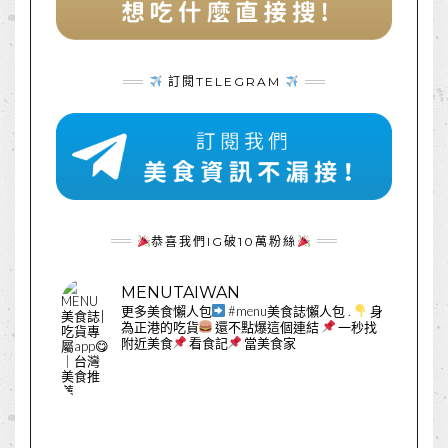
訂閱TELEGRAM
恭喜我們IG破10萬粉絲
MENUTAIWAN
更多美食懶人包
#menu美食誌懶人包
.
身
為正港的吃貨
還不點爆這個連結
一秒找
附近美食
看食記
當美食家