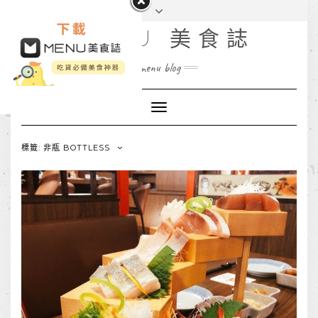
MENU 美食誌
menu blog
Toggle
Navigation
標籤: 非瓶 BOTTLESS