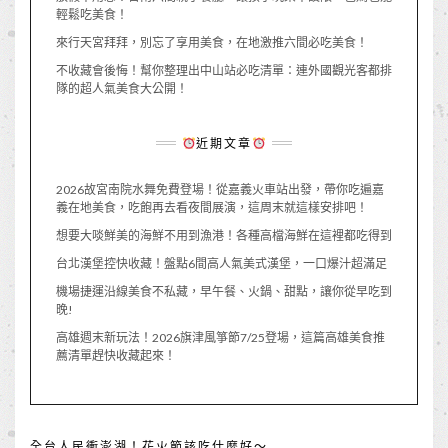
輕鬆吃美食！
來行天宮拜拜，別忘了享用美食，在地激推六間必吃美食！
不收藏會後悔！幫你整理出中山站必吃清單：連外國觀光客都排
隊的超人氣美食大公開！
近期文章
2026故宮南院水舞免費登場！從嘉義火車站出發，帶你吃遍嘉
義在地美食，吃飽再去看夜間展演，這周末就這樣安排吧！
想要大啖鮮美的海鮮不用到漁港！各種高檔海鮮在這裡都吃得到
台北漢堡控快收藏！盤點6間高人氣美式漢堡，一口爆汁超滿足
機場捷運沿線美食不私藏，早午餐、火鍋、甜點，讓你從早吃到
晚!
高雄週末新玩法！2026旗津風箏節7/25登場，這篇高雄美食推
薦清單趕快收藏起來！
全台人民衝澎湖！花火節該吃什麼好～