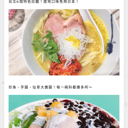
台北8間特色拉麵！道地口味免飛日本！
珍珠、芋圓、仙草大團圓！每一碗料都爆多阿～