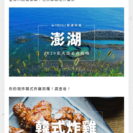
你的現炸韓式炸雞到囉！請查收！