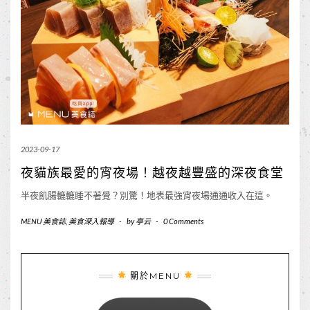
2023-09-17
夜貓族最愛的宵夜場！越夜越豐盛的深夜食堂
半夜飢腸轆轆睡不著覺？別驚！地表最強宵夜場通通收入在這。
MENU 美食誌
,
美食深入報導
-
by
亭云
-
0 Comments
關於MENU