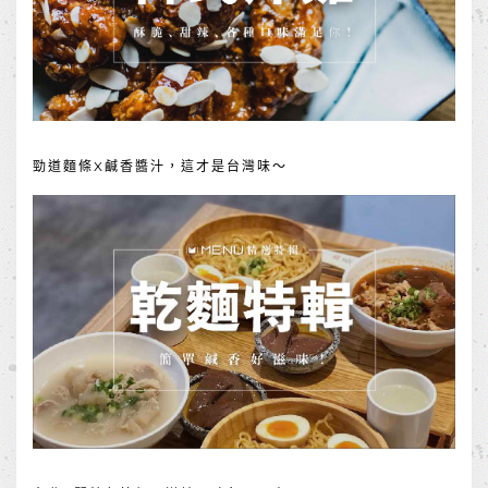
勁道麵條X鹹香醬汁，這才是台灣味～