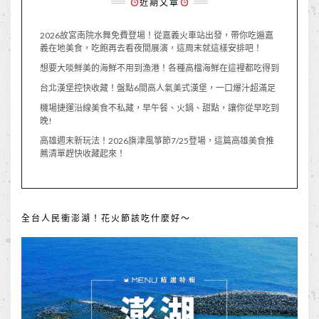
近期文章
2026故宮南院水舞免費登場！從嘉義火車站出發，帶你吃遍嘉
義在地美食，吃飽再去看夜間展演，這周末就這樣安排吧！
想要大啖鮮美的海鮮不用到漁港！各種高檔海鮮在這裡都吃得到
台北漢堡控快收藏！盤點6間高人氣美式漢堡，一口爆汁超滿足
機場捷運沿線美食不私藏，早午餐、火鍋、甜點，讓你從早吃到
晚!
高雄週末新玩法！2026旗津風箏節7/25登場，這篇高雄美食推
薦清單趕快收藏起來！
全台人民衝澎湖！花火節該吃什麼好～