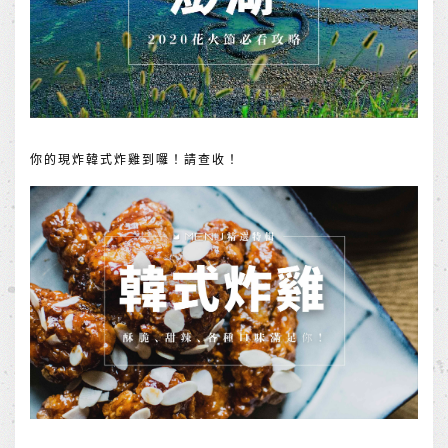
你的現炸韓式炸雞到囉！請查收！