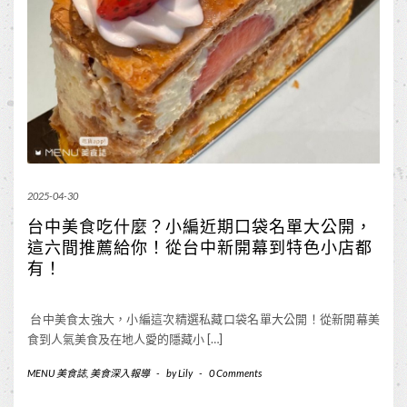
2025-04-30
台中美食吃什麼？小編近期口袋名單大公開，
這六間推薦給你！從台中新開幕到特色小店都
有！
台中美食太強大，小編這次精選私藏口袋名單大公開！從新開幕美
食到人氣美食及在地人愛的隱藏小 […]
MENU 美食誌
,
美食深入報導
-
by
Lily
-
0 Comments