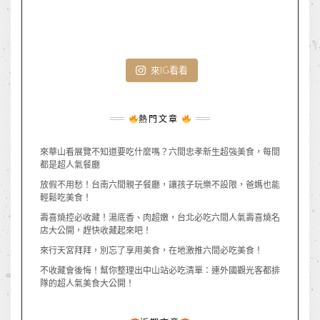
來IG看看
熱門文章
來華山看展覽不知道要吃什麼嗎？六間忠孝新生超強美食，每間
都是超人氣餐廳
放假不用愁！台南六間親子餐廳，讓孩子玩樂不設限，爸媽也能
輕鬆吃美食！
壽喜燒控必收藏！湯底香、肉超嫩，台北必吃六間人氣壽喜燒名
店大公開，趕快收藏起來吧！
來行天宮拜拜，別忘了享用美食，在地激推六間必吃美食！
不收藏會後悔！幫你整理出中山站必吃清單：連外國觀光客都排
隊的超人氣美食大公開！