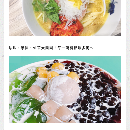
珍珠、芋圓、仙草大團圓！每一碗料都爆多阿～