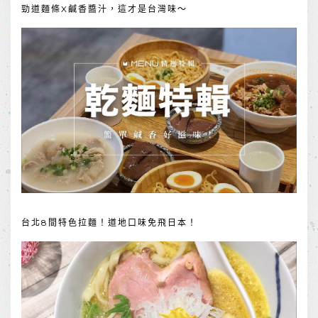
勁道麵條X鹹香醬汁，這才是台灣味～
台北8間特色拉麵！道地口味免飛日本！