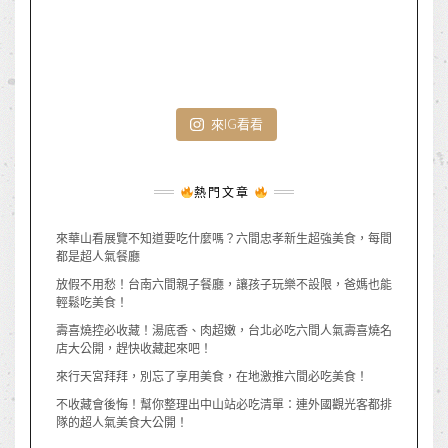
來IG看看
熱門文章
來華山看展覽不知道要吃什麼嗎？六間忠孝新生超強美食，每間
都是超人氣餐廳
放假不用愁！台南六間親子餐廳，讓孩子玩樂不設限，爸媽也能
輕鬆吃美食！
壽喜燒控必收藏！湯底香、肉超嫩，台北必吃六間人氣壽喜燒名
店大公開，趕快收藏起來吧！
來行天宮拜拜，別忘了享用美食，在地激推六間必吃美食！
不收藏會後悔！幫你整理出中山站必吃清單：連外國觀光客都排
隊的超人氣美食大公開！