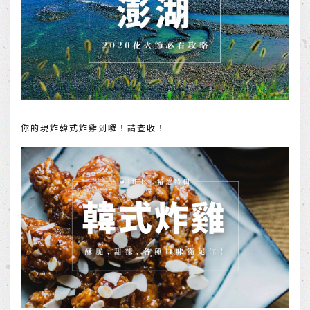
你的現炸韓式炸雞到囉！請查收！