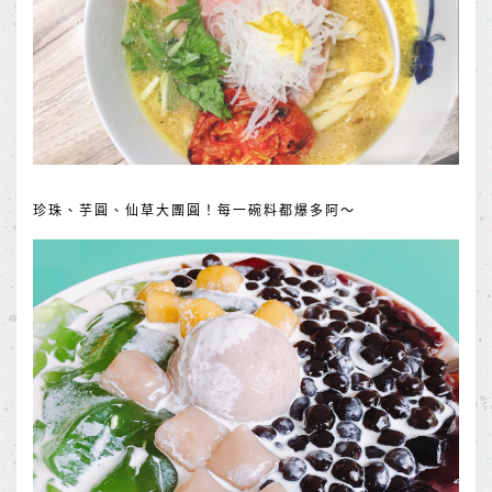
珍珠、芋圓、仙草大團圓！每一碗料都爆多阿～