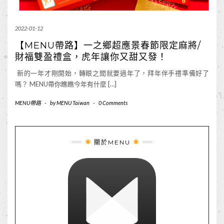
2022-01-12
【MENU帶路】一之鄉超應景春節限定麻將/
財福雙盈禮盒，虎年讓你又甜又發！
新的一年才剛開始，轉眼之間就要過年了，拜年伴手禮準備好了
嗎？ MENU帶你瞧瞧今年有什麼 […]
MENU帶路
-
by
MENU Taiwan
-
0 Comments
關於MENU