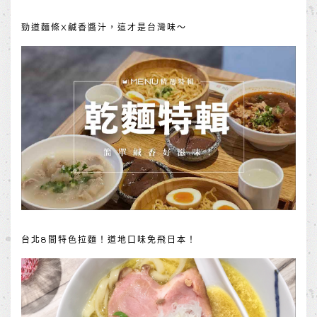
勁道麵條X鹹香醬汁，這才是台灣味～
台北8間特色拉麵！道地口味免飛日本！