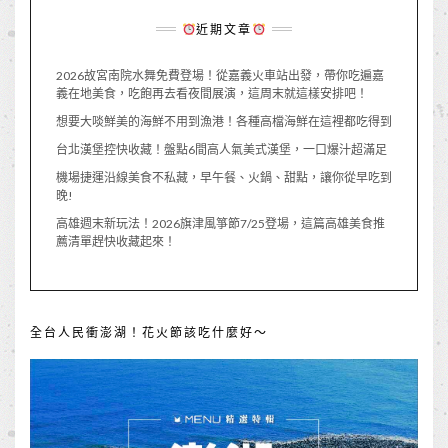
近期文章
2026故宮南院水舞免費登場！從嘉義火車站出發，帶你吃遍嘉
義在地美食，吃飽再去看夜間展演，這周末就這樣安排吧！
想要大啖鮮美的海鮮不用到漁港！各種高檔海鮮在這裡都吃得到
台北漢堡控快收藏！盤點6間高人氣美式漢堡，一口爆汁超滿足
機場捷運沿線美食不私藏，早午餐、火鍋、甜點，讓你從早吃到
晚!
高雄週末新玩法！2026旗津風箏節7/25登場，這篇高雄美食推
薦清單趕快收藏起來！
全台人民衝澎湖！花火節該吃什麼好～