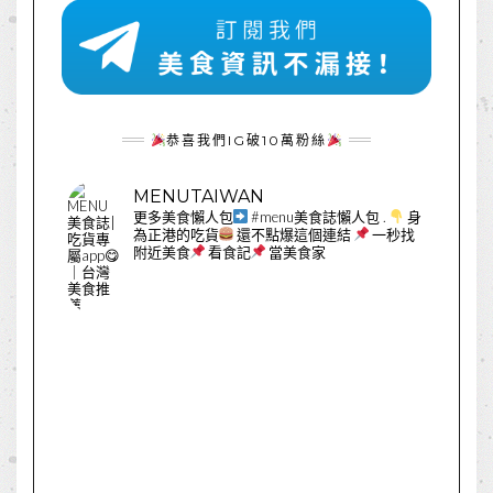
恭喜我們IG破10萬粉絲
MENUTAIWAN
更多美食懶人包
#menu美食誌懶人包
.
身
為正港的吃貨
還不點爆這個連結
一秒找
附近美食
看食記
當美食家