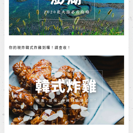
你的現炸韓式炸雞到囉！請查收！