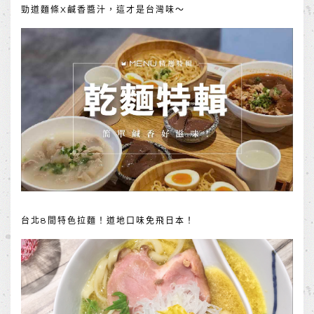
勁道麵條X鹹香醬汁，這才是台灣味～
台北8間特色拉麵！道地口味免飛日本！