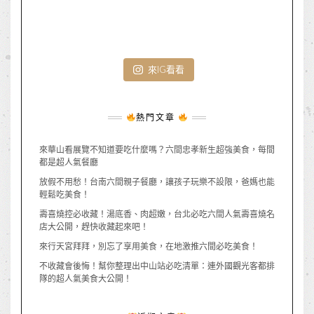
來IG看看
熱門文章
來華山看展覽不知道要吃什麼嗎？六間忠孝新生超強美食，每間
都是超人氣餐廳
放假不用愁！台南六間親子餐廳，讓孩子玩樂不設限，爸媽也能
輕鬆吃美食！
壽喜燒控必收藏！湯底香、肉超嫩，台北必吃六間人氣壽喜燒名
店大公開，趕快收藏起來吧！
來行天宮拜拜，別忘了享用美食，在地激推六間必吃美食！
不收藏會後悔！幫你整理出中山站必吃清單：連外國觀光客都排
隊的超人氣美食大公開！