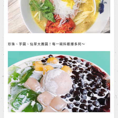
珍珠、芋圓、仙草大團圓！每一碗料都爆多阿～