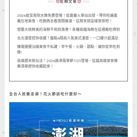
近期文章
2026故宮南院水舞免費登場！從嘉義火車站出發，帶你吃遍嘉
義在地美食，吃飽再去看夜間展演，這周末就這樣安排吧！
想要大啖鮮美的海鮮不用到漁港！各種高檔海鮮在這裡都吃得到
台北漢堡控快收藏！盤點6間高人氣美式漢堡，一口爆汁超滿足
機場捷運沿線美食不私藏，早午餐、火鍋、甜點，讓你從早吃到
晚!
高雄週末新玩法！2026旗津風箏節7/25登場，這篇高雄美食推
薦清單趕快收藏起來！
全台人民衝澎湖！花火節該吃什麼好～