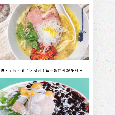
珍珠、芋圓、仙草大團圓！每一碗料都爆多阿～