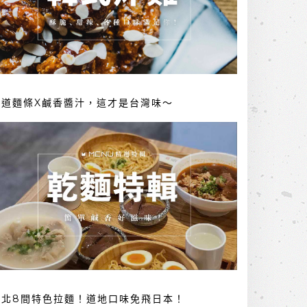
勁道麵條X鹹香醬汁，這才是台灣味～
台北8間特色拉麵！道地口味免飛日本！