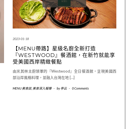
2023-01-18
【MENU帶路】星級名廚全新打造
『WESTWOOD』餐酒館，在新竹就能享
受美國西岸精緻餐點
由米其林主廚領軍的『Westwood』全日餐酒館，呈現美國西
部沿岸風格料理，並融入台灣在地 […]
MENU 美食誌
,
美食深入報導
-
by
亭云
-
0 Comments