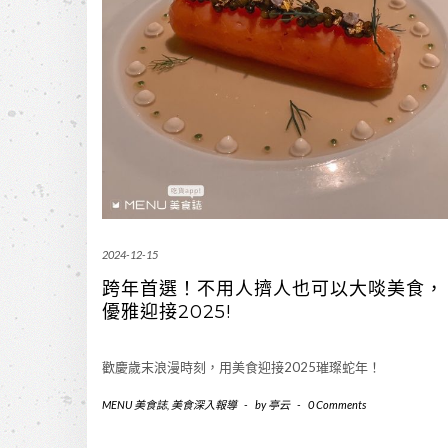
2024-12-15
跨年首選！不用人擠人也可以大啖美食，
優雅迎接2025!
歡慶歲末浪漫時刻，用美食迎接2025璀璨蛇年！
MENU 美食誌
,
美食深入報導
-
by
亭云
-
0 Comments