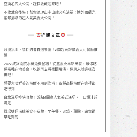
喜燒名店大公開，趕快收藏起來吧！
不收藏會後悔！幫你整理出中山站必吃清單：連外國觀光
客都排隊的超人氣美食大公開！
近期文章
浪漫氛圍，情侶約會首選餐廳！6間超高評價義大利餐廳推
薦
2026故宮南院水舞免費登場！從嘉義火車站出發，帶你吃
遍嘉義在地美食，吃飽再去看夜間展演，這周末就這樣安
排吧！
想要大啖鮮美的海鮮不用到漁港！各種高檔海鮮在這裡都
吃得到
台北漢堡控快收藏！盤點6間高人氣美式漢堡，一口爆汁超
滿足
機場捷運沿線美食不私藏，早午餐、火鍋、甜點，讓你從
早吃到晚!