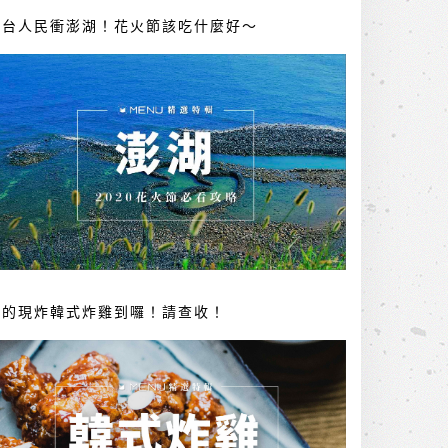
全台人民衝澎湖！花火節該吃什麼好～
你的現炸韓式炸雞到囉！請查收！