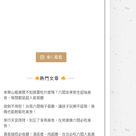
來IG看看
熱門文章
來華山看展覽不知道要吃什麼嗎？六間忠孝新生超強美
食，每間都是超人氣餐廳
放假不用愁！台南六間親子餐廳，讓孩子玩樂不設限，爸
媽也能輕鬆吃美食！
來行天宮拜拜，別忘了享用美食，在地激推六間必吃美
食！
壽喜燒控必收藏！湯底香、肉超嫩，台北必吃六間人氣壽