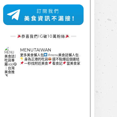
恭喜我們IG破10萬粉絲
MENUTAIWAN
更多美食懶人包
#menu美食誌懶人包
.
身為正港的吃貨
還不點爆這個連結
一秒找附近美食
看食記
當美食家