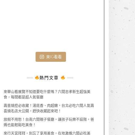
來IG看看
熱門文章
來華山看展覽不知道要吃什麼嗎？六間忠孝新生超強美
食，每間都是超人氣餐廳
壽喜燒控必收藏！湯底香、肉超嫩，台北必吃六間人氣壽
喜燒名店大公開，趕快收藏起來吧！
放假不用愁！台南六間親子餐廳，讓孩子玩樂不設限，爸
媽也能輕鬆吃美食！
來行天宮拜拜，別忘了享用美食，在地激推六間必吃美