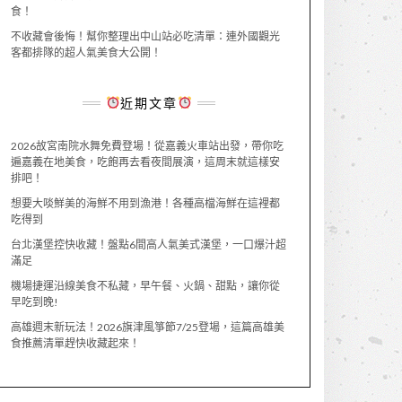
食！
不收藏會後悔！幫你整理出中山站必吃清單：連外國觀光
客都排隊的超人氣美食大公開！
近期文章
2026故宮南院水舞免費登場！從嘉義火車站出發，帶你吃
遍嘉義在地美食，吃飽再去看夜間展演，這周末就這樣安
排吧！
想要大啖鮮美的海鮮不用到漁港！各種高檔海鮮在這裡都
吃得到
台北漢堡控快收藏！盤點6間高人氣美式漢堡，一口爆汁超
滿足
機場捷運沿線美食不私藏，早午餐、火鍋、甜點，讓你從
早吃到晚!
高雄週末新玩法！2026旗津風箏節7/25登場，這篇高雄美
食推薦清單趕快收藏起來！