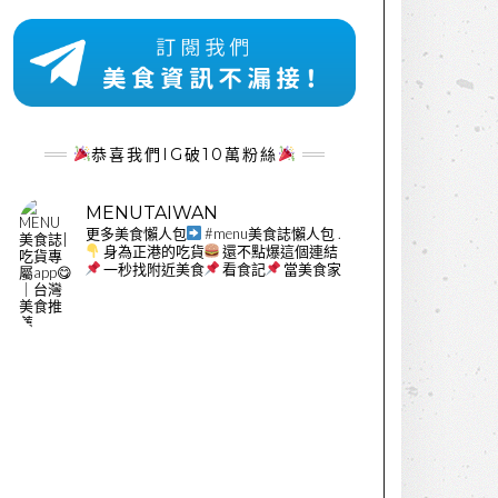
恭喜我們IG破10萬粉絲
MENUTAIWAN
更多美食懶人包
#menu美食誌懶人包
.
身為正港的吃貨
還不點爆這個連結
一秒找附近美食
看食記
當美食家