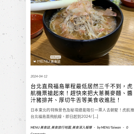
2024-04-12
台北直飛福島單程最低居然三千不到，虎
航機票搶起來！趕快來把大蔥蕎麥麵、醬
汁豬排丼、厚切牛舌等美食收進肚！
日本東北的特殊景色及秘境總能吸引一票人去朝聖！虎航
台北福島直飛航線，即日起到2024/ […]
MENU 美食誌
,
美食旅行地圖
,
美食深入報導
-
by
MENU Taiwan
-
0
Comments