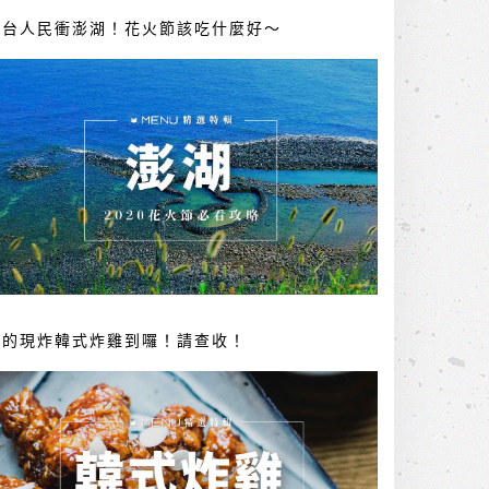
全台人民衝澎湖！花火節該吃什麼好～
你的現炸韓式炸雞到囉！請查收！