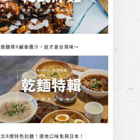
勁道麵條X鹹香醬汁，這才是台灣味～
台北8間特色拉麵！道地口味免飛日本！