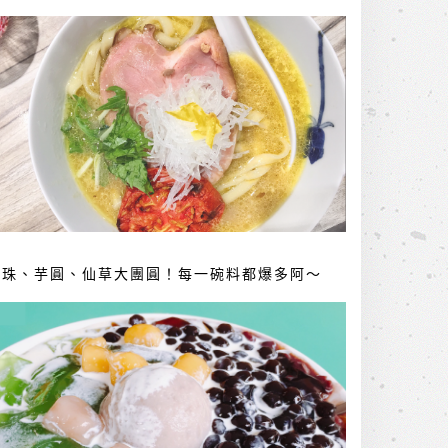
珍珠、芋圓、仙草大團圓！每一碗料都爆多阿～