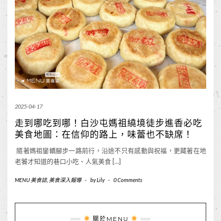
2025-04-17
走到哪吃到哪！白沙屯媽祖繞境徒步進香必吃
美食地圖：在信仰的路上，味蕾也不缺席！
隨著媽祖鑾轎腳步一路前行，沿途不只有感動與祝福，更藏著在地
老饕才知道的巷口小吃、人氣美食 […]
MENU 美食誌
,
美食深入報導
-
by
Lily
-
0 Comments
關於MENU