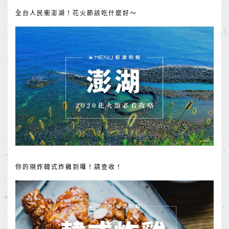
全台人民衝澎湖！花火節該吃什麼好～
你的現炸韓式炸雞到囉！請查收！