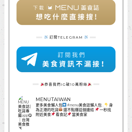
訂閱TELEGRAM
恭喜我們IG破10萬粉絲
MENUTAIWAN
更多美食懶人包
#menu美食誌懶人包
.
身
為正港的吃貨
還不點爆這個連結
一秒找
附近美食
看食記
當美食家