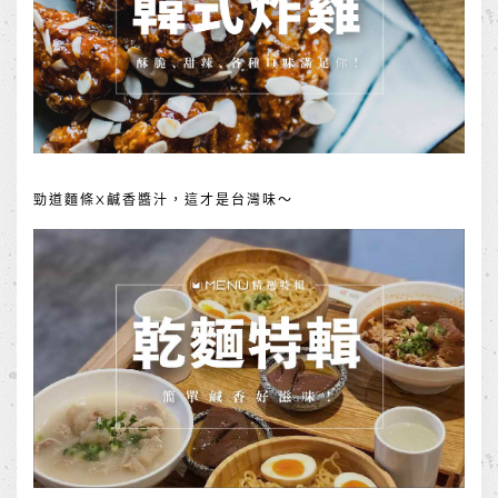
勁道麵條X鹹香醬汁，這才是台灣味～