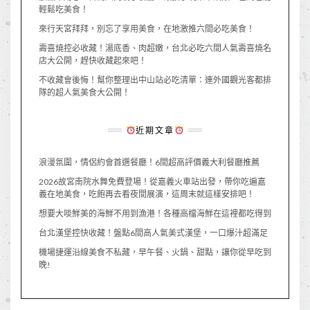
輕鬆吃美食！
來行天宮拜拜，別忘了享用美食，在地激推六間必吃美食！
壽喜燒控必收藏！湯底香、肉超嫩，台北必吃六間人氣壽喜燒名
店大公開，趕快收藏起來吧！
不收藏會後悔！幫你整理出中山站必吃清單：連外國觀光客都排
隊的超人氣美食大公開！
近期文章
浪漫氛圍，情侶約會首選餐廳！6間超高評價義大利餐廳推薦
2026故宮南院水舞免費登場！從嘉義火車站出發，帶你吃遍嘉
義在地美食，吃飽再去看夜間展演，這周末就這樣安排吧！
想要大啖鮮美的海鮮不用到漁港！各種高檔海鮮在這裡都吃得到
台北漢堡控快收藏！盤點6間高人氣美式漢堡，一口爆汁超滿足
機場捷運沿線美食不私藏，早午餐、火鍋、甜點，讓你從早吃到
晚!