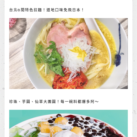
台北8間特色拉麵！道地口味免飛日本！
珍珠、芋圓、仙草大團圓！每一碗料都爆多阿～