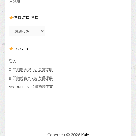
未分類
依據時間選擇
依
據
時
LOGIN
間
選
擇
登入
訂閱
網站內容 RSS 資訊提供
訂閱
網站留言 RSS 資訊提供
WORDPRESS 台灣繁體中文
Copyright © 2026
Kale