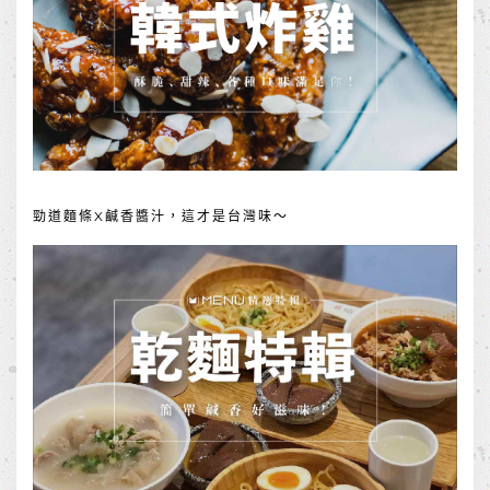
勁道麵條X鹹香醬汁，這才是台灣味～