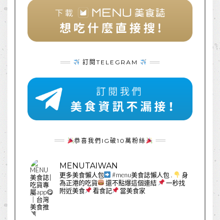
訂閱TELEGRAM
恭喜我們IG破10萬粉絲
MENUTAIWAN
更多美食懶人包
#menu美食誌懶人包
.
身
為正港的吃貨
還不點爆這個連結
一秒找
附近美食
看食記
當美食家