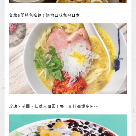
台北8間特色拉麵！道地口味免飛日本！
珍珠、芋圓、仙草大團圓！每一碗料都爆多阿～