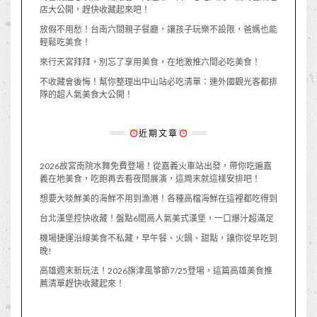
店大公開，趕快收藏起來吧！
放假不用愁！台南六間親子餐廳，讓孩子玩樂不設限，爸媽也能
輕鬆吃美食！
來行天宮拜拜，別忘了享用美食，在地激推六間必吃美食！
不收藏會後悔！幫你整理出中山站必吃清單：連外國觀光客都排
隊的超人氣美食大公開！
近期文章
2026故宮南院水舞免費登場！從嘉義火車站出發，帶你吃遍嘉
義在地美食，吃飽再去看夜間展演，這周末就這樣安排吧！
想要大啖鮮美的海鮮不用到漁港！各種高檔海鮮在這裡都吃得到
台北漢堡控快收藏！盤點6間高人氣美式漢堡，一口爆汁超滿足
機場捷運沿線美食不私藏，早午餐、火鍋、甜點，讓你從早吃到
晚!
高雄週末新玩法！2026旗津風箏節7/25登場，這篇高雄美食推
薦清單趕快收藏起來！