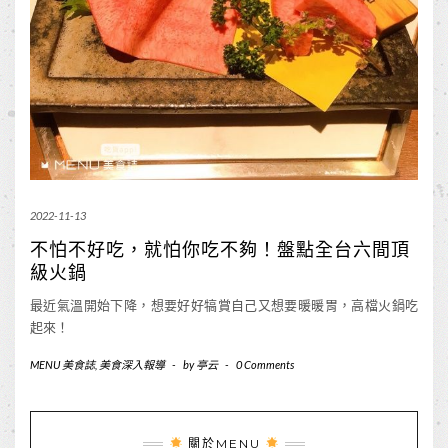
2022-11-13
不怕不好吃，就怕你吃不夠！盤點全台六間頂
級火鍋
最近氣溫開始下降，想要好好犒賞自己又想要暖暖胃，高檔火鍋吃
起來！
MENU 美食誌
,
美食深入報導
-
by
亭云
-
0 Comments
關於MENU