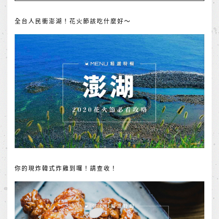
全台人民衝澎湖！花火節該吃什麼好～
你的現炸韓式炸雞到囉！請查收！