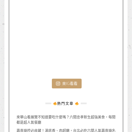
來IG看看
熱門文章
來華山看展覽不知道要吃什麼嗎？六間忠孝新生超強美食，每間
都是超人氣餐廳
壽喜燒控必收藏！湯底香、肉超嫩，台北必吃六間人氣壽喜燒名