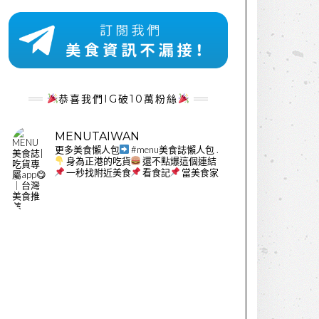
恭喜我們IG破10萬粉絲
MENUTAIWAN
更多美食懶人包
#menu美食誌懶人包
.
身為正港的吃貨
還不點爆這個連結
一秒找附近美食
看食記
當美食家