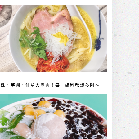
珍珠、芋圓、仙草大團圓！每一碗料都爆多阿～