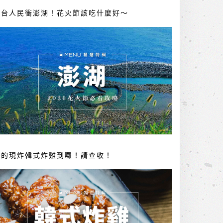
全台人民衝澎湖！花火節該吃什麼好～
你的現炸韓式炸雞到囉！請查收！