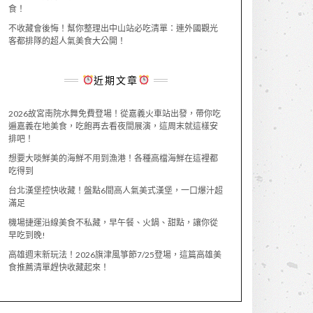
食！
不收藏會後悔！幫你整理出中山站必吃清單：連外國觀光
客都排隊的超人氣美食大公開！
近期文章
2026故宮南院水舞免費登場！從嘉義火車站出發，帶你吃
遍嘉義在地美食，吃飽再去看夜間展演，這周末就這樣安
排吧！
想要大啖鮮美的海鮮不用到漁港！各種高檔海鮮在這裡都
吃得到
台北漢堡控快收藏！盤點6間高人氣美式漢堡，一口爆汁超
滿足
機場捷運沿線美食不私藏，早午餐、火鍋、甜點，讓你從
早吃到晚!
高雄週末新玩法！2026旗津風箏節7/25登場，這篇高雄美
食推薦清單趕快收藏起來！