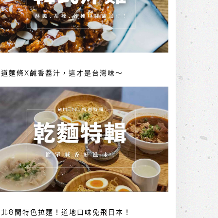
勁道麵條X鹹香醬汁，這才是台灣味～
台北8間特色拉麵！道地口味免飛日本！