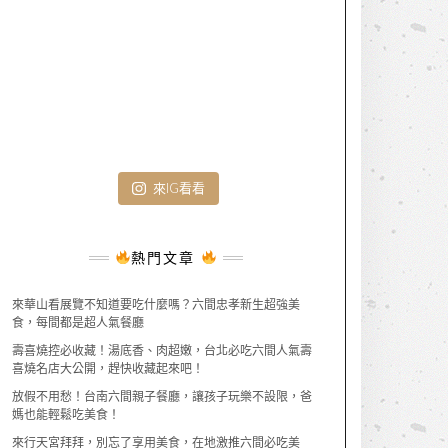
來IG看看
熱門文章
來華山看展覽不知道要吃什麼嗎？六間忠孝新生超強美
食，每間都是超人氣餐廳
壽喜燒控必收藏！湯底香、肉超嫩，台北必吃六間人氣壽
喜燒名店大公開，趕快收藏起來吧！
放假不用愁！台南六間親子餐廳，讓孩子玩樂不設限，爸
媽也能輕鬆吃美食！
來行天宮拜拜，別忘了享用美食，在地激推六間必吃美