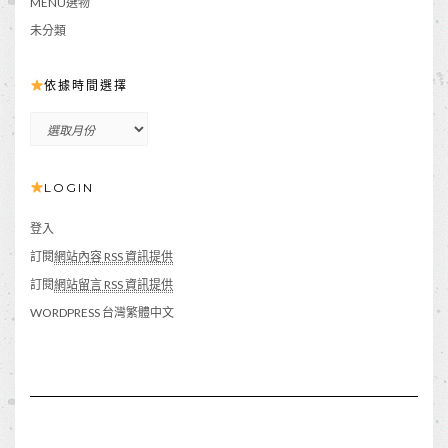
MENU選物
未分類
依據時間選擇
依
據
時
LOGIN
間
選
擇
登入
訂閱
網站內容 RSS 資訊提供
訂閱
網站留言 RSS 資訊提供
WORDPRESS 台灣繁體中文