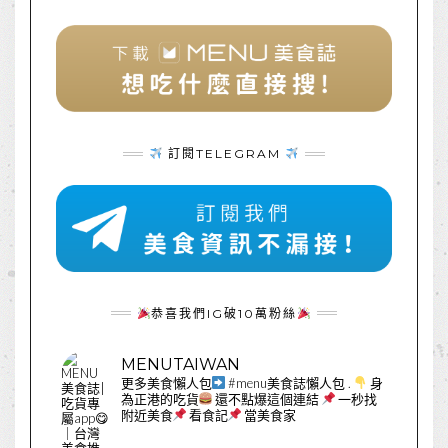
訂閱TELEGRAM
恭喜我們IG破10萬粉絲
MENUTAIWAN
更多美食懶人包
#menu美食誌懶人包
.
身
為正港的吃貨
還不點爆這個連結
一秒找
附近美食
看食記
當美食家