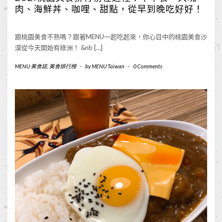
肉、海鮮丼、咖哩、甜點，從早到晚吃好好！
跟桃園美食不熟嗎？跟著MENU一起吃起來，你心目中的桃園美食沙
漠從今天開始有綠洲！ &nb […]
MENU 美食誌
,
美食排行榜
-
by
MENU Taiwan
-
0 Comments