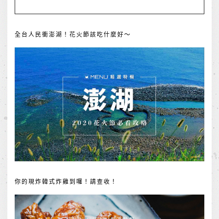
全台人民衝澎湖！花火節該吃什麼好～
你的現炸韓式炸雞到囉！請查收！