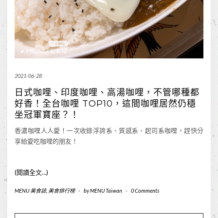
2021-06-28
日式咖哩、印度咖哩、高湯咖哩，不管哪種都
好香！全台咖哩 TOP10，這間咖哩居然仍穩
坐冠軍寶座？！
香濃咖哩人人愛！一次收錄浮誇系、質感系、起司系咖哩，趕快分
享給愛吃咖哩的朋友！
(閱讀全文…)
MENU 美食誌
,
美食排行榜
-
by
MENU Taiwan
-
0 Comments