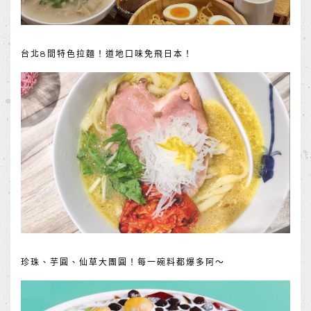
台北8間特色拉麵！道地口味免飛日本！
珍珠、芋圓、仙草大團圓！每一碗料都爆多阿～