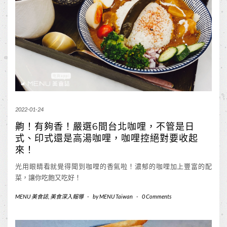
2022-01-24
齁！有夠香！嚴選6間台北咖哩，不管是日
式、印式還是高湯咖哩，咖哩控絕對要收起
來！
光用眼睛看就覺得聞到咖哩的香氣啦！濃郁的咖哩加上豐富的配
菜，讓你吃飽又吃好！
MENU 美食誌
,
美食深入報導
-
by
MENU Taiwan
-
0 Comments