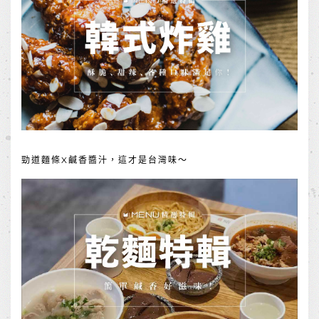
勁道麵條X鹹香醬汁，這才是台灣味～