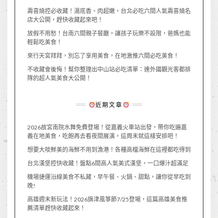
壽喜燒控必收藏！湯底香、肉超嫩，台北必吃六間人氣壽喜燒名
店大公開，趕快收藏起來吧！
放假不用愁！台南六間親子餐廳，讓孩子玩樂不設限，爸媽也能
輕鬆吃美食！
來行天宮拜拜，別忘了享用美食，在地激推六間必吃美食！
不收藏會後悔！幫你整理出中山站必吃清單：連外國觀光客都排
隊的超人氣美食大公開！
近期文章
2026故宮南院水舞免費登場！從嘉義火車站出發，帶你吃遍嘉
義在地美食，吃飽再去看夜間展演，這周末就這樣安排吧！
想要大啖鮮美的海鮮不用到漁港！各種高檔海鮮在這裡都吃得到
台北漢堡控快收藏！盤點6間高人氣美式漢堡，一口爆汁超滿足
機場捷運沿線美食不私藏，早午餐、火鍋、甜點，讓你從早吃到
晚!
高雄週末新玩法！2026旗津風箏節7/25登場，這篇高雄美食推
薦清單趕快收藏起來！