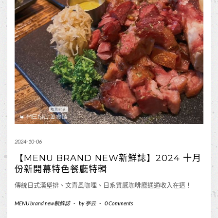
2024-10-06
【MENU BRAND NEW新鮮誌】2024 十月
份新開幕特色餐廳特輯
傳統日式漢堡排、文青風咖哩、日系質感咖啡廳通通收入在這！
MENU brand new新鮮誌
-
by
亭云
-
0 Comments