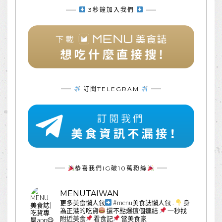
3秒鐘加入我們
訂閱TELEGRAM
恭喜我們IG破10萬粉絲
MENUTAIWAN
更多美食懶人包
#menu美食誌懶人包
.
身
為正港的吃貨
還不點爆這個連結
一秒找
附近美食
看食記
當美食家