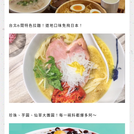
台北8間特色拉麵！道地口味免飛日本！
珍珠、芋圓、仙草大團圓！每一碗料都爆多阿～