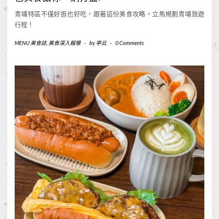
青埔特區不僅好逛也好吃，跟著這份美食攻略，立馬規劃青埔旅遊
行程！
MENU 美食誌
,
美食深入報導
-
by
亭云
-
0 Comments