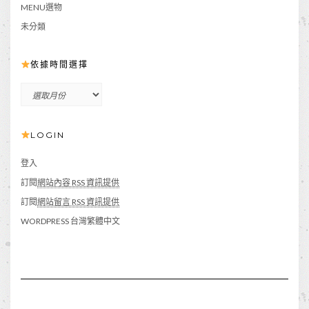
MENU選物
未分類
依據時間選擇
依
據
時
LOGIN
間
選
擇
登入
訂閱
網站內容 RSS 資訊提供
訂閱
網站留言 RSS 資訊提供
WORDPRESS 台灣繁體中文