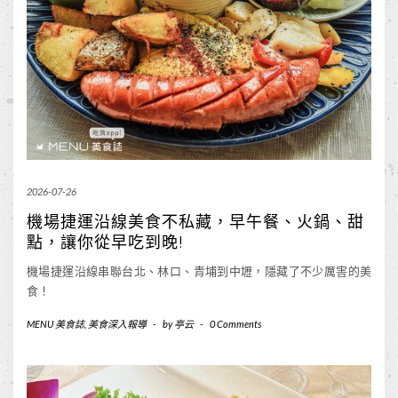
2026-07-26
機場捷運沿線美食不私藏，早午餐、火鍋、甜
點，讓你從早吃到晚!
機場捷運沿線串聯台北、林口、青埔到中壢，隱藏了不少厲害的美
食！
MENU 美食誌
,
美食深入報導
-
by
亭云
-
0 Comments