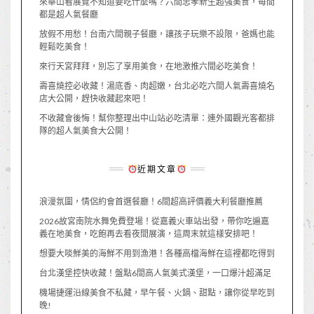
來華山看展覽不知道要吃什麼嗎？六間忠孝新生超強美食，每間
都是超人氣餐廳
放假不用愁！台南六間親子餐廳，讓孩子玩樂不設限，爸媽也能
輕鬆吃美食！
來行天宮拜拜，別忘了享用美食，在地激推六間必吃美食！
壽喜燒控必收藏！湯底香、肉超嫩，台北必吃六間人氣壽喜燒名
店大公開，趕快收藏起來吧！
不收藏會後悔！幫你整理出中山站必吃清單：連外國觀光客都排
隊的超人氣美食大公開！
近期文章
浪漫氛圍，情侶約會首選餐廳！6間超高評價義大利餐廳推薦
2026故宮南院水舞免費登場！從嘉義火車站出發，帶你吃遍嘉
義在地美食，吃飽再去看夜間展演，這周末就這樣安排吧！
想要大啖鮮美的海鮮不用到漁港！各種高檔海鮮在這裡都吃得到
台北漢堡控快收藏！盤點6間高人氣美式漢堡，一口爆汁超滿足
機場捷運沿線美食不私藏，早午餐、火鍋、甜點，讓你從早吃到
晚!