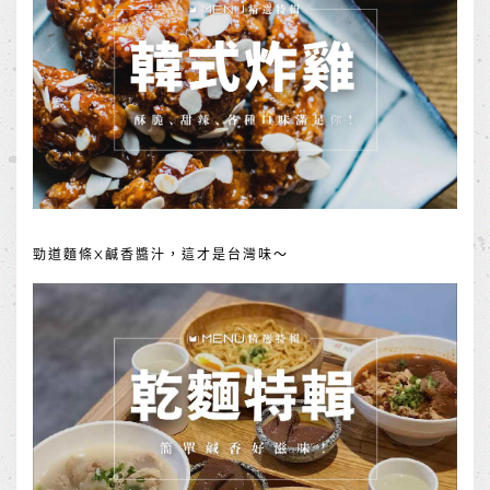
勁道麵條X鹹香醬汁，這才是台灣味～