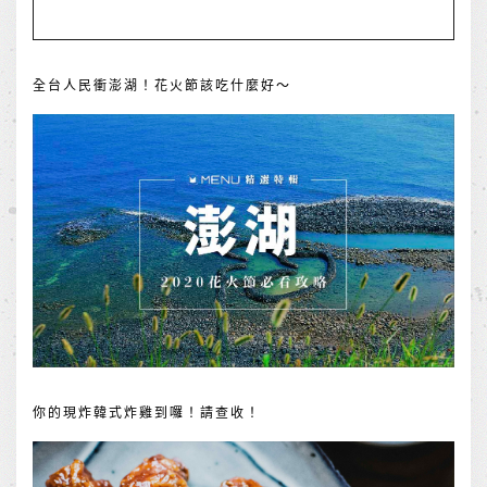
全台人民衝澎湖！花火節該吃什麼好～
你的現炸韓式炸雞到囉！請查收！