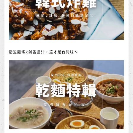
勁道麵條X鹹香醬汁，這才是台灣味～