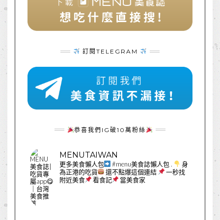
訂閱TELEGRAM
恭喜我們IG破10萬粉絲
MENUTAIWAN
更多美食懶人包
#menu美食誌懶人包
.
身
為正港的吃貨
還不點爆這個連結
一秒找
附近美食
看食記
當美食家