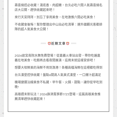
壽喜燒控必收藏！湯底香、肉超嫩，台北必吃六間人氣壽喜燒名
店大公開，趕快收藏起來吧！
來行天宮拜拜，別忘了享用美食，在地激推六間必吃美食！
不收藏會後悔！幫你整理出中山站必吃清單：連外國觀光客都排
隊的超人氣美食大公開！
近期文章
2026故宮南院水舞免費登場！從嘉義火車站出發，帶你吃遍嘉
義在地美食，吃飽再去看夜間展演，這周末就這樣安排吧！
想要大啖鮮美的海鮮不用到漁港！各種高檔海鮮在這裡都吃得到
台北漢堡控快收藏！盤點6間高人氣美式漢堡，一口爆汁超滿足
機場捷運沿線美食不私藏，早午餐、火鍋、甜點，讓你從早吃到
晚!
高雄週末新玩法！2026旗津風箏節7/25登場，這篇高雄美食推
薦清單趕快收藏起來！