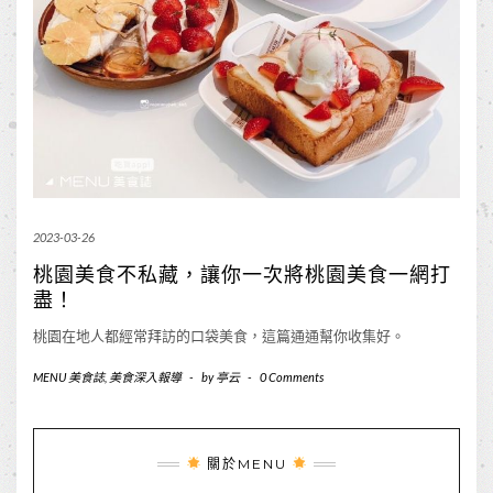
2023-03-26
桃園美食不私藏，讓你一次將桃園美食一網打
盡！
桃園在地人都經常拜訪的口袋美食，這篇通通幫你收集好。
MENU 美食誌
,
美食深入報導
-
by
亭云
-
0 Comments
關於MENU