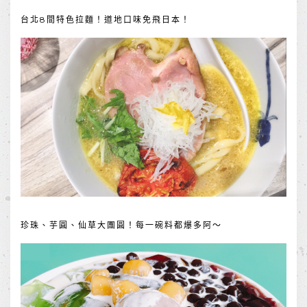
台北8間特色拉麵！道地口味免飛日本！
珍珠、芋圓、仙草大團圓！每一碗料都爆多阿～