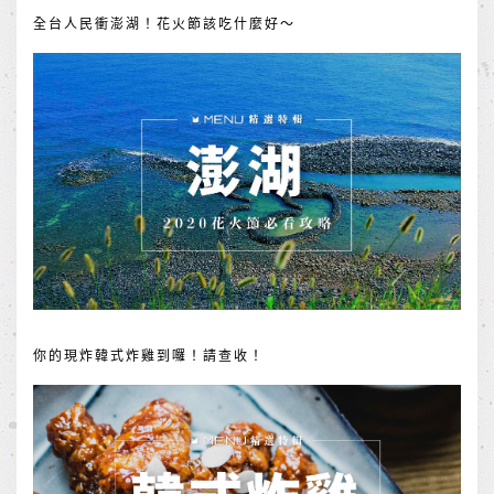
全台人民衝澎湖！花火節該吃什麼好～
你的現炸韓式炸雞到囉！請查收！