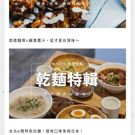
勁道麵條X鹹香醬汁，這才是台灣味～
台北8間特色拉麵！道地口味免飛日本！