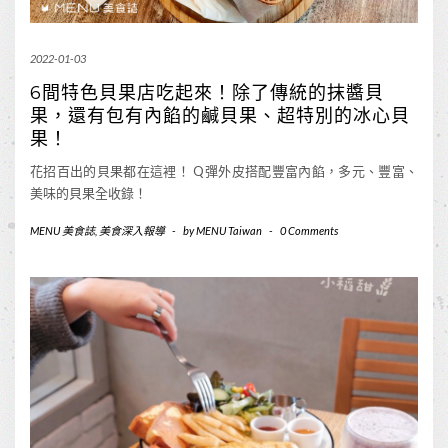
2022-01-03
6間特色貝果店吃起來！除了傳統的抹醬貝
果，還有包有內餡的鹹貝果、超特別的冰心貝
果！
花招百出的貝果都在這裡！ Q彈外皮搭配豐富內餡，多元、豐富、
美味的貝果全收錄！
MENU 美食誌
,
美食深入報導
-
by
MENU Taiwan
-
0 Comments