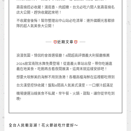
壽喜燒控必收藏！湯底香、肉超嫩，台北必吃六間人氣壽喜燒名
店大公開，趕快收藏起來吧！
不收藏會後悔！幫你整理出中山站必吃清單：連外國觀光客都排
隊的超人氣美食大公開！
近期文章
浪漫氛圍，情侶約會首選餐廳！6間超高評價義大利餐廳推薦
2026故宮南院水舞免費登場！從嘉義火車站出發，帶你吃遍嘉
義在地美食，吃飽再去看夜間展演，這周末就這樣安排吧！
想要大啖鮮美的海鮮不用到漁港！各種高檔海鮮在這裡都吃得到
台北漢堡控快收藏！盤點6間高人氣美式漢堡，一口爆汁超滿足
機場捷運沿線美食不私藏，早午餐、火鍋、甜點，讓你從早吃到
晚!
全台人民衝澎湖！花火節該吃什麼好～