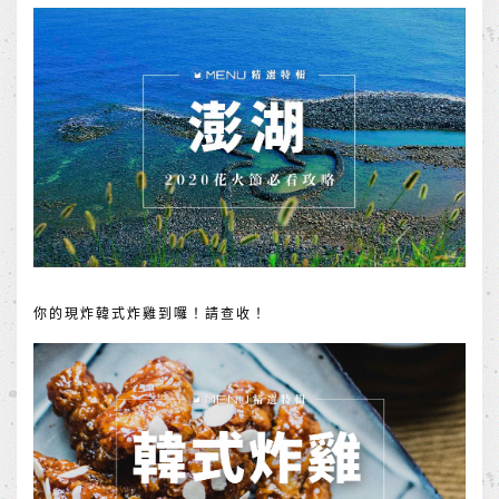
你的現炸韓式炸雞到囉！請查收！