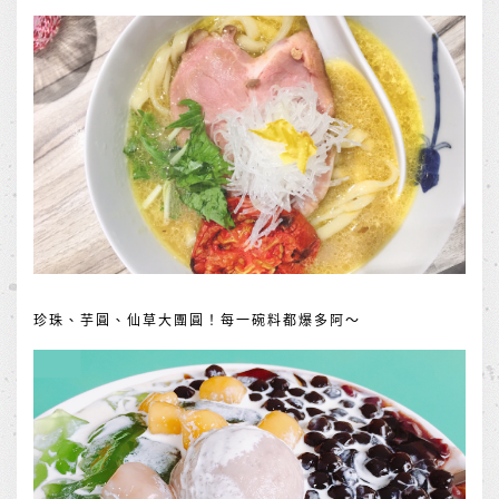
珍珠、芋圓、仙草大團圓！每一碗料都爆多阿～