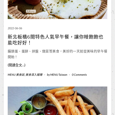
2022-06-06
新北板橋6間特色人氣早午餐，讓你睡飽飽也
能吃好好！
饅頭蛋、蛋餅、拼盤、燉菜等美食，美好的一天就從美味的早午餐
開始！
(閱讀全文…)
MENU 美食誌
,
美食深入報導
-
by
MENU Taiwan
-
0 Comments