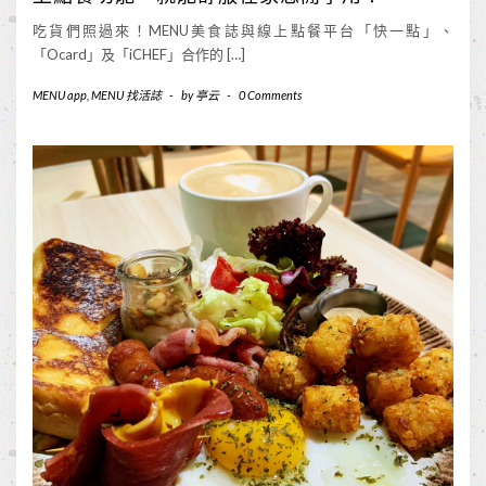
吃貨們照過來！MENU美食誌與線上點餐平台「快一點」、
「Ocard」及「iCHEF」合作的 […]
MENU app
,
MENU 找活誌
-
by
亭云
-
0 Comments