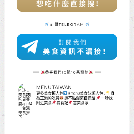
訂閱TELEGRAM
恭喜我們IG破10萬粉絲
MENUTAIWAN
更多美食懶人包
#menu美食誌懶人包
.
身
為正港的吃貨
還不點爆這個連結
一秒找
附近美食
看食記
當美食家