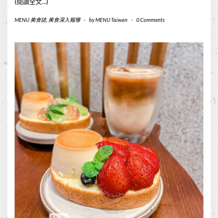
(閱讀全文…)
MENU 美食誌
,
美食深入報導
-
by
MENU Taiwan
-
0 Comments