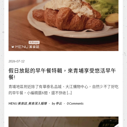
2026-07-12
假日放鬆的早午餐特輯，來青埔享受悠活早午
餐!
青埔地區附近除了有華泰名品城、大江購物中心，自然少不了好吃
的早午餐，小編精選6間，還不快收 […]
MENU 美食誌
,
美食深入報導
-
by
亭云
-
0 Comments