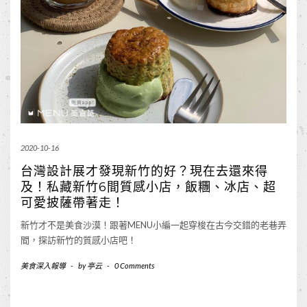
2020-10-16
台灣設計展才發現新竹的好？現在去還來得
及！私藏新竹6間質感小店，飯糰、冰店、超
可愛披薩帶著走！
新竹才不是美食沙漠！跟著MENU小編一起穿梭在古今交錯的老巷弄
間，探訪新竹的質感小店吧！
美食深入報導
-
by
亭云
-
0 Comments