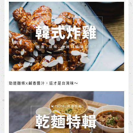
勁道麵條X鹹香醬汁，這才是台灣味～