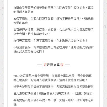
來華山看展覽不知道要吃什麼嗎？六間忠孝新生超強美食，每間
都是超人氣餐廳
放假不用愁！台南六間親子餐廳，讓孩子玩樂不設限，爸媽也能
輕鬆吃美食！
壽喜燒控必收藏！湯底香、肉超嫩，台北必吃六間人氣壽喜燒名
店大公開，趕快收藏起來吧！
來行天宮拜拜，別忘了享用美食，在地激推六間必吃美食！
不收藏會後悔！幫你整理出中山站必吃清單：連外國觀光客都排
隊的超人氣美食大公開！
近期文章
2026故宮南院水舞免費登場！從嘉義火車站出發，帶你吃遍嘉
義在地美食，吃飽再去看夜間展演，這周末就這樣安排吧！
想要大啖鮮美的海鮮不用到漁港！各種高檔海鮮在這裡都吃得到
台北漢堡控快收藏！盤點6間高人氣美式漢堡，一口爆汁超滿足
機場捷運沿線美食不私藏，早午餐、火鍋、甜點，讓你從早吃到
晚!