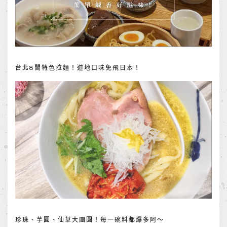
台北8間特色拉麵！道地口味免飛日本！
珍珠、芋圓、仙草大團圓！每一碗料都爆多阿～