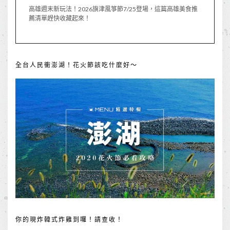
高雄週末新玩法！2026旗津風箏節7/25登場，這篇高雄美食推
薦清單趕快收藏起來！
全台人民衝澎湖！花火節該吃什麼好～
你的現炸韓式炸雞到囉！請查收！