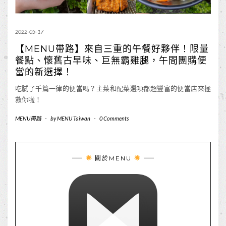
2022-05-17
【MENU帶路】來自三重的午餐好夥伴！限量
餐點、懷舊古早味、巨無霸雞腿，午間團購便
當的新選擇！
吃膩了千篇一律的便當嗎？主菜和配菜選項都超豐富的便當店來拯
救你啦！
MENU帶路
-
by
MENU Taiwan
-
0 Comments
關於MENU