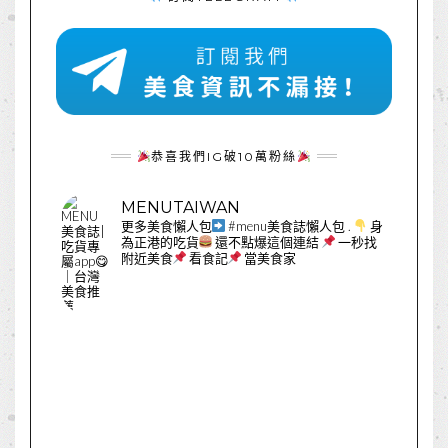
恭喜我們IG破10萬粉絲
MENUTAIWAN
更多美食懶人包
#menu美食誌懶人包
.
身
為正港的吃貨
還不點爆這個連結
一秒找
附近美食
看食記
當美食家