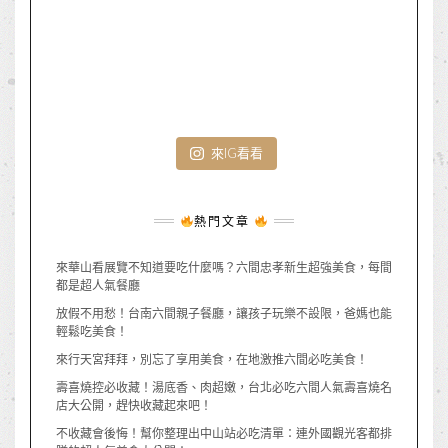
來IG看看
熱門文章
來華山看展覽不知道要吃什麼嗎？六間忠孝新生超強美食，每間
都是超人氣餐廳
放假不用愁！台南六間親子餐廳，讓孩子玩樂不設限，爸媽也能
輕鬆吃美食！
來行天宮拜拜，別忘了享用美食，在地激推六間必吃美食！
壽喜燒控必收藏！湯底香、肉超嫩，台北必吃六間人氣壽喜燒名
店大公開，趕快收藏起來吧！
不收藏會後悔！幫你整理出中山站必吃清單：連外國觀光客都排