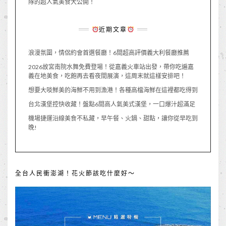
隊的超人氣美食大公開！
近期文章
浪漫氛圍，情侶約會首選餐廳！6間超高評價義大利餐廳推薦
2026故宮南院水舞免費登場！從嘉義火車站出發，帶你吃遍嘉
義在地美食，吃飽再去看夜間展演，這周末就這樣安排吧！
想要大啖鮮美的海鮮不用到漁港！各種高檔海鮮在這裡都吃得到
台北漢堡控快收藏！盤點6間高人氣美式漢堡，一口爆汁超滿足
機場捷運沿線美食不私藏，早午餐、火鍋、甜點，讓你從早吃到
晚!
全台人民衝澎湖！花火節該吃什麼好～