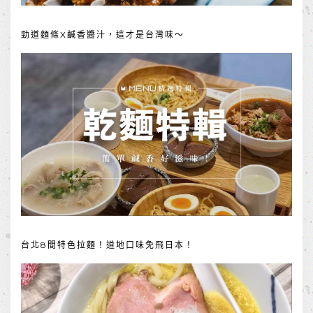
勁道麵條X鹹香醬汁，這才是台灣味～
台北8間特色拉麵！道地口味免飛日本！