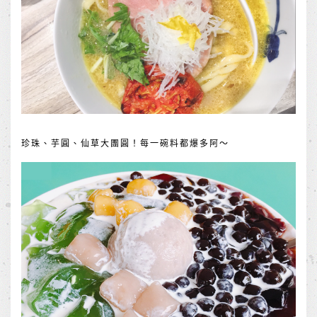
珍珠、芋圓、仙草大團圓！每一碗料都爆多阿～