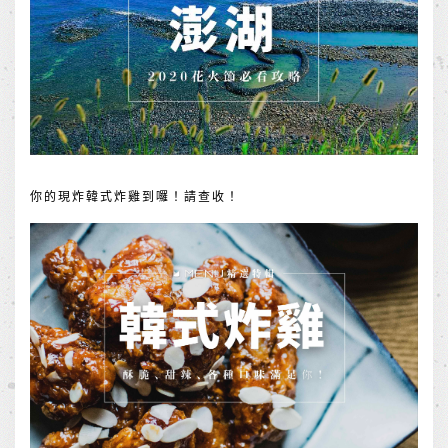
你的現炸韓式炸雞到囉！請查收！