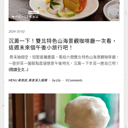
2024-10-02
沉澱一下！雙北特色山海景觀咖啡廳一次看，
這週末來個午後小旅行吧！
周末抽個空，短暫遠離塵囂，集結六間雙北特色山海景觀咖啡廳，
一壺好茶一盤糕點度過愜意午後時光，沉澱一下辛苦一週自己吧！
(閱讀全文…)
MENU 美食誌
,
美食深入報導
-
by
Lily
-
0 Comments