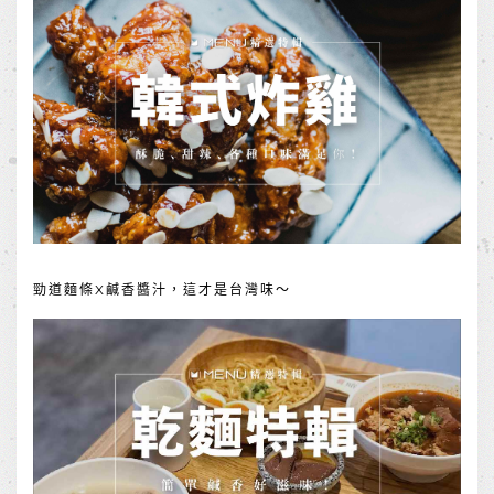
勁道麵條X鹹香醬汁，這才是台灣味～