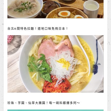
台北8間特色拉麵！道地口味免飛日本！
珍珠、芋圓、仙草大團圓！每一碗料都爆多阿～