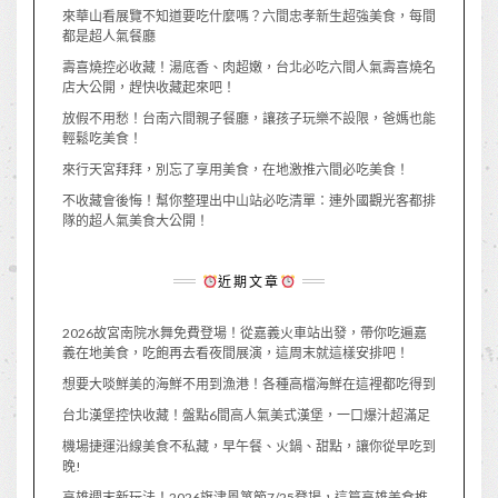
來華山看展覽不知道要吃什麼嗎？六間忠孝新生超強美食，每間
都是超人氣餐廳
壽喜燒控必收藏！湯底香、肉超嫩，台北必吃六間人氣壽喜燒名
店大公開，趕快收藏起來吧！
放假不用愁！台南六間親子餐廳，讓孩子玩樂不設限，爸媽也能
輕鬆吃美食！
來行天宮拜拜，別忘了享用美食，在地激推六間必吃美食！
不收藏會後悔！幫你整理出中山站必吃清單：連外國觀光客都排
隊的超人氣美食大公開！
近期文章
2026故宮南院水舞免費登場！從嘉義火車站出發，帶你吃遍嘉
義在地美食，吃飽再去看夜間展演，這周末就這樣安排吧！
想要大啖鮮美的海鮮不用到漁港！各種高檔海鮮在這裡都吃得到
台北漢堡控快收藏！盤點6間高人氣美式漢堡，一口爆汁超滿足
機場捷運沿線美食不私藏，早午餐、火鍋、甜點，讓你從早吃到
晚!
高雄週末新玩法！2026旗津風箏節7/25登場，這篇高雄美食推