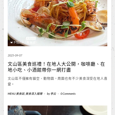
2025-09-07
文山區美食巡禮！在地人大公開，咖啡廳、在
地小吃、小酒館帶你一網打盡
文山區不僅擁有貓空、動物園，周圍也有不少美食深受在地人喜
愛。
MENU 美食誌
,
美食深入報導
-
by
亭云
-
0 Comments