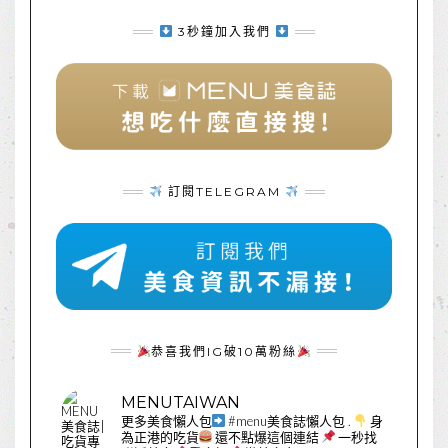
3秒鐘加入我們
訂閱TELEGRAM
恭喜我們IG破10萬粉絲
MENUTAIWAN
更多美食懶人包
#menu美食誌懶人包
.
身
為正港的吃貨
還不點爆這個連結
一秒找