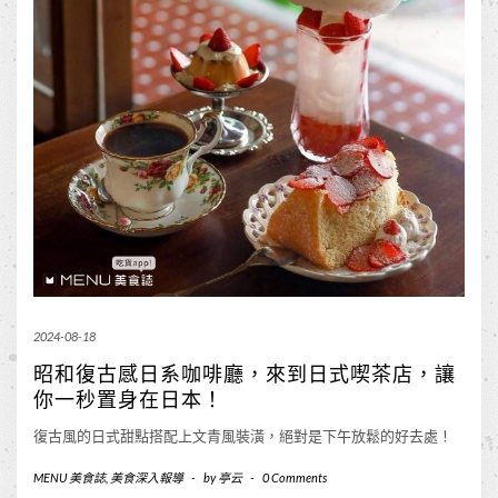
2024-08-18
昭和復古感日系咖啡廳，來到日式喫茶店，讓
你一秒置身在日本！
復古風的日式甜點搭配上文青風裝潢，絕對是下午放鬆的好去處！
MENU 美食誌
,
美食深入報導
-
by
亭云
-
0 Comments