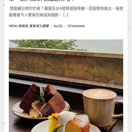
想遠離日常的忙碌？嚴選全台6間質感咖啡廳，從極簡到復古，每間
都藏著令人驚喜的美感與細節。 […]
MENU 美食誌
,
美食深入報導
-
by
Lily
-
0 Comments