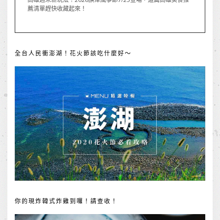
薦清單趕快收藏起來！
全台人民衝澎湖！花火節該吃什麼好～
你的現炸韓式炸雞到囉！請查收！