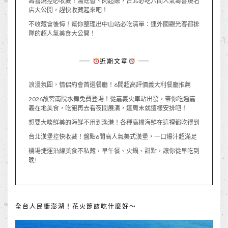
壽喜燒控必收藏！湯底香、肉超嫩，台北必吃六間人氣壽喜燒名
店大公開，趕快收藏起來吧！
不收藏會後悔！幫你整理出中山站必吃清單：連外國觀光客都排
隊的超人氣美食大公開！
近期文章
浪漫氛圍，情侶約會首選餐廳！6間超高評價義大利餐廳推薦
2026故宮南院水舞免費登場！從嘉義火車站出發，帶你吃遍嘉
義在地美食，吃飽再去看夜間展演，這周末就這樣安排吧！
想要大啖鮮美的海鮮不用到漁港！各種高檔海鮮在這裡都吃得到
台北漢堡控快收藏！盤點6間高人氣美式漢堡，一口爆汁超滿足
機場捷運沿線美食不私藏，早午餐、火鍋、甜點，讓你從早吃到
晚!
全台人民衝澎湖！花火節該吃什麼好～