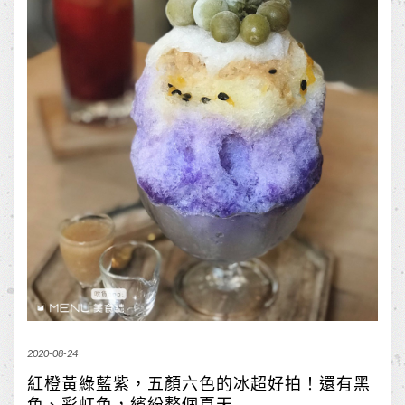
2020-08-24
紅橙黃綠藍紫，五顏六色的冰超好拍！還有黑
色、彩虹色，繽紛整個夏天