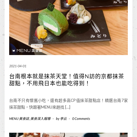
2021-04-01
台南根本就是抹茶天堂！值得N訪的京都抹茶
甜點，不用飛日本也能吃得到！
台南不只有懷舊小吃，還有超多高CP值抹茶甜點店！精選台南7家
抹茶甜點，快跟著MENU來趟找 […]
MENU 美食誌
,
美食深入報導
-
by
亭云
-
0 Comments