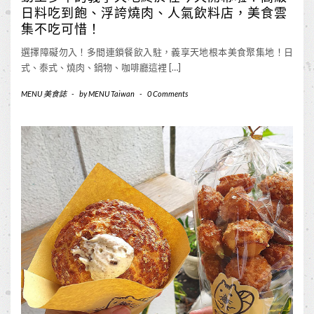
日料吃到飽、浮誇燒肉、人氣飲料店，美食雲
集不吃可惜！
選擇障礙勿入！多間連鎖餐飲入駐，義享天地根本美食聚集地！日
式、泰式、燒肉、鍋物、咖啡廳這裡 […]
MENU 美食誌
-
by
MENU Taiwan
-
0 Comments