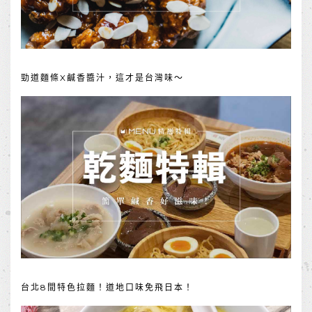
勁道麵條X鹹香醬汁，這才是台灣味～
台北8間特色拉麵！道地口味免飛日本！