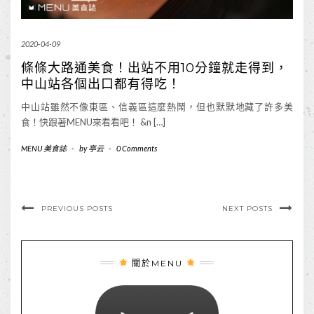
2020-04-09
條條大路通美食！出站不用10分鐘就走得到，
中山站各個出口都有得吃！
中山站雖然不像東區、信義區這麼熱鬧，但也默默地藏了許多美
食！快跟著MENU來看看吧！ &n […]
MENU 美食誌
-
by
亭云
-
0 Comments
PREVIOUS POSTS
NEXT POSTS
關於MENU