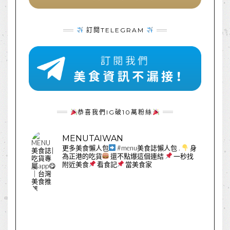
訂閱TELEGRAM
恭喜我們IG破10萬粉絲
MENUTAIWAN
更多美食懶人包
#menu美食誌懶人包
.
身
為正港的吃貨
還不點爆這個連結
一秒找
附近美食
看食記
當美食家