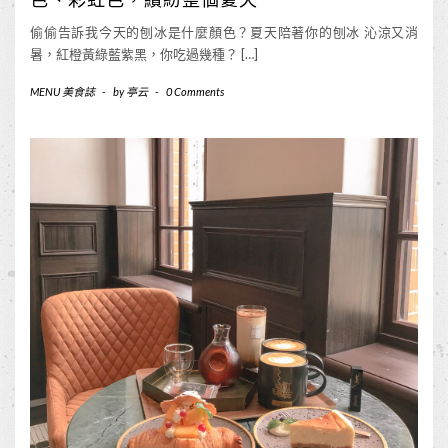
偷偷告訴我今天的刨冰是什麼顏色？夏天陪著你的刨冰 沁涼又消
暑，紅橙黃綠藍紫黑，你吃過幾種？ […]
MENU 美食誌
-
by
亭云
-
0 Comments