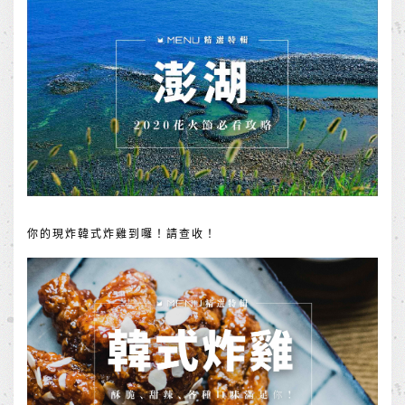
你的現炸韓式炸雞到囉！請查收！