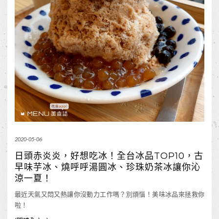
2020-05-06
日頭赤炎炎，好想吃冰！全台冰品TOP10，古
早味芋冰、燒呼呼湯圓冰、珍珠奶茶冰讓你沁
涼一夏！
最近天氣又悶又熱讓你沒動力工作嗎？別煩惱！美味冰品來拯救你
啦！