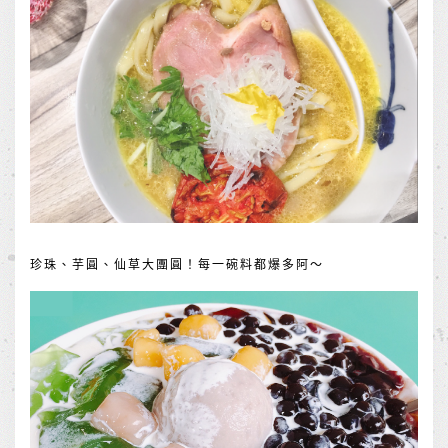
珍珠、芋圓、仙草大團圓！每一碗料都爆多阿～