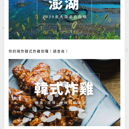
你的現炸韓式炸雞到囉！請查收！