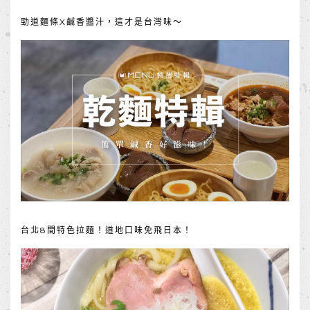
勁道麵條X鹹香醬汁，這才是台灣味～
台北8間特色拉麵！道地口味免飛日本！