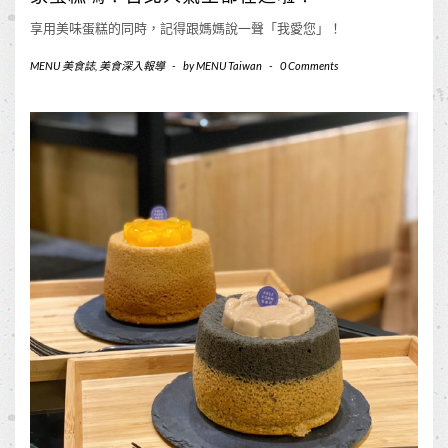
享用美味蛋糕的同時，記得跟媽媽說一聲「我愛您」！
MENU 美食誌
,
美食深入報導
-
by
MENU Taiwan
-
0 Comments