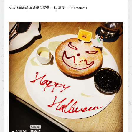
MENU 美食誌
,
美食深入報導
-
by
亭云
-
0 Comments