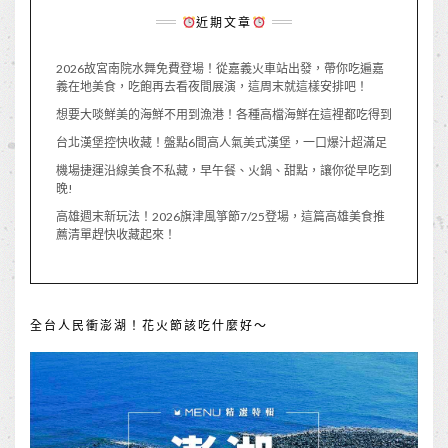
近期文章
2026故宮南院水舞免費登場！從嘉義火車站出發，帶你吃遍嘉
義在地美食，吃飽再去看夜間展演，這周末就這樣安排吧！
想要大啖鮮美的海鮮不用到漁港！各種高檔海鮮在這裡都吃得到
台北漢堡控快收藏！盤點6間高人氣美式漢堡，一口爆汁超滿足
機場捷運沿線美食不私藏，早午餐、火鍋、甜點，讓你從早吃到
晚!
高雄週末新玩法！2026旗津風箏節7/25登場，這篇高雄美食推
薦清單趕快收藏起來！
全台人民衝澎湖！花火節該吃什麼好～