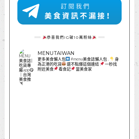
恭喜我們IG破10萬粉絲
MENUTAIWAN
更多美食懶人包
#menu美食誌懶人包
.
身
為正港的吃貨
還不點爆這個連結
一秒找
附近美食
看食記
當美食家