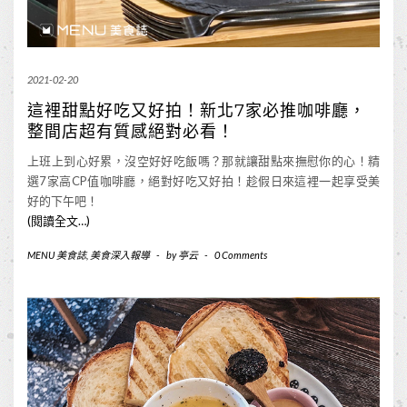
2021-02-20
這裡甜點好吃又好拍！新北7家必推咖啡廳，
整間店超有質感絕對必看！
上班上到心好累，沒空好好吃飯嗎？那就讓甜點來撫慰你的心！精
選7家高CP值咖啡廳，絕對好吃又好拍！趁假日來這裡一起享受美
好的下午吧！
(閱讀全文…)
MENU 美食誌
,
美食深入報導
-
by
亭云
-
0 Comments