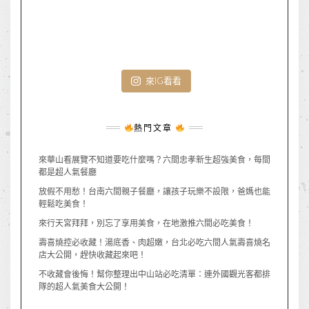
來IG看看
熱門文章
來華山看展覽不知道要吃什麼嗎？六間忠孝新生超強美食，每間
都是超人氣餐廳
放假不用愁！台南六間親子餐廳，讓孩子玩樂不設限，爸媽也能
輕鬆吃美食！
來行天宮拜拜，別忘了享用美食，在地激推六間必吃美食！
壽喜燒控必收藏！湯底香、肉超嫩，台北必吃六間人氣壽喜燒名
店大公開，趕快收藏起來吧！
不收藏會後悔！幫你整理出中山站必吃清單：連外國觀光客都排
隊的超人氣美食大公開！