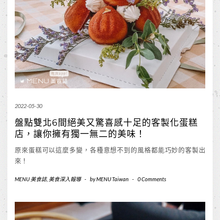
2022-05-30
盤點雙北6間絕美又驚喜感十足的客製化蛋糕
店，讓你擁有獨一無二的美味！
原來蛋糕可以這麼多變，各種意想不到的風格都能巧妙的客製出
來！
MENU 美食誌
,
美食深入報導
-
by
MENU Taiwan
-
0 Comments