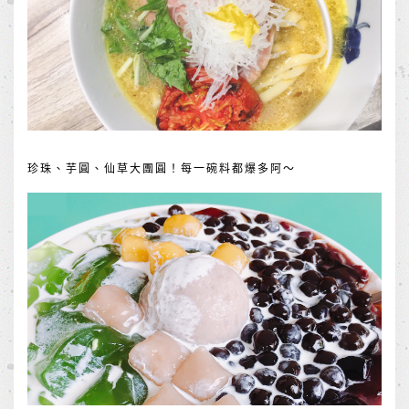
珍珠、芋圓、仙草大團圓！每一碗料都爆多阿～