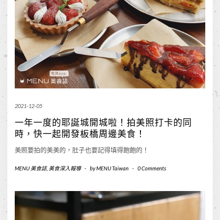
2021-12-05
一年一度的耶誕城開城啦！拍美照打卡的同
時，快一起開發板橋周邊美食！
美照要拍的美美的，肚子也要記得填得飽飽的！
MENU 美食誌
,
美食深入報導
-
by
MENU Taiwan
-
0 Comments