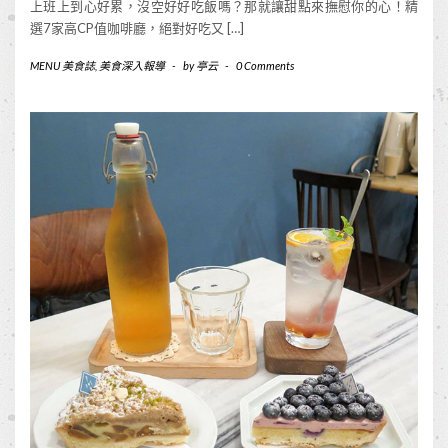
上班上到心好累，沒空好好吃飯嗎？那就讓甜點來撫慰你的心！精
選7家高CP值咖啡廳，絕對好吃又 […]
MENU 美食誌
,
美食深入報導
-
by
亭云
-
0 Comments