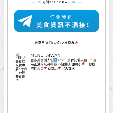
訂閱TELEGRAM
恭喜我們IG破10萬粉絲
MENUTAIWAN
更多美食懶人包
#menu美食誌懶人包
.
身
為正港的吃貨
還不點爆這個連結
一秒找
附近美食
看食記
當美食家