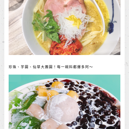
珍珠、芋圓、仙草大團圓！每一碗料都爆多阿～