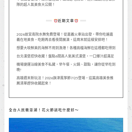
隊的超人氣美食大公開！
近期文章
2026故宮南院水舞免費登場！從嘉義火車站出發，帶你吃遍嘉
義在地美食，吃飽再去看夜間展演，這周末就這樣安排吧！
想要大啖鮮美的海鮮不用到漁港！各種高檔海鮮在這裡都吃得到
台北漢堡控快收藏！盤點6間高人氣美式漢堡，一口爆汁超滿足
機場捷運沿線美食不私藏，早午餐、火鍋、甜點，讓你從早吃到
晚!
高雄週末新玩法！2026旗津風箏節7/25登場，這篇高雄美食推
薦清單趕快收藏起來！
全台人民衝澎湖！花火節該吃什麼好～