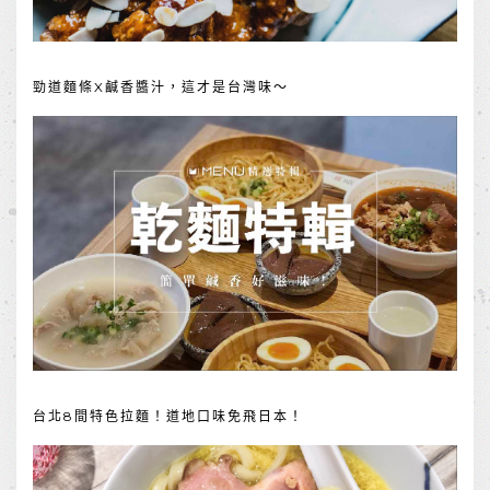
勁道麵條X鹹香醬汁，這才是台灣味～
台北8間特色拉麵！道地口味免飛日本！