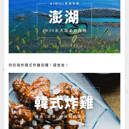
你的現炸韓式炸雞到囉！請查收！