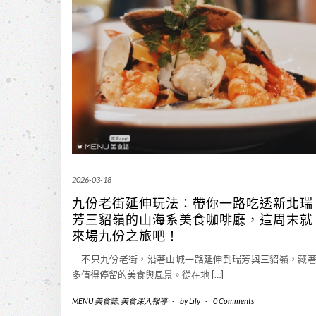
2026-03-18
九份老街延伸玩法：帶你一路吃透新北瑞
芳三貂嶺的山海系美食咖啡廳，這周末就
來場九份之旅吧！
不只九份老街，沿著山城一路延伸到瑞芳與三貂嶺，藏
多值得停留的美食與風景。從在地 […]
MENU 美食誌
,
美食深入報導
-
by
Lily
-
0 Comments