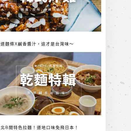
勁道麵條X鹹香醬汁，這才是台灣味～
台北8間特色拉麵！道地口味免飛日本！