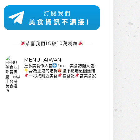
恭喜我們IG破10萬粉絲
MENUTAIWAN
更多美食懶人包
#menu美食誌懶人包
.
身為正港的吃貨
還不點爆這個連結
一秒找附近美食
看食記
當美食家