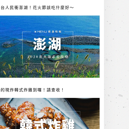
全台人民衝澎湖！花火節該吃什麼好～
你的現炸韓式炸雞到囉！請查收！