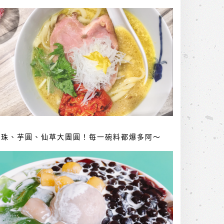
珍珠、芋圓、仙草大團圓！每一碗料都爆多阿～