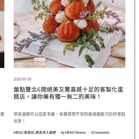
2022-05-30
盤點雙北6間絕美又驚喜感十足的客製化蛋
糕店，讓你擁有獨一無二的美味！
著更
原來蛋糕可以這麼多變，各種意想不到的風格都能巧妙的客製
出來！
MENU 美食誌
,
美食深入報導
-
by
MENU Taiwan
-
0 Comments