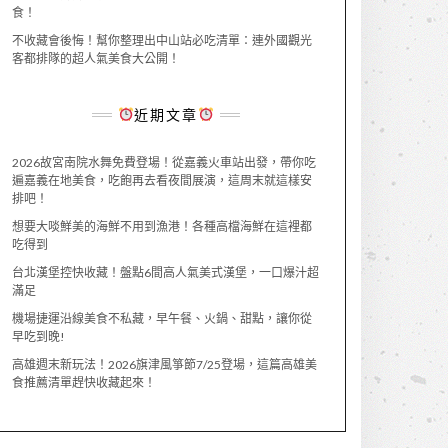
食！
不收藏會後悔！幫你整理出中山站必吃清單：連外國觀光
客都排隊的超人氣美食大公開！
近期文章
2026故宮南院水舞免費登場！從嘉義火車站出發，帶你吃
遍嘉義在地美食，吃飽再去看夜間展演，這周末就這樣安
排吧！
想要大啖鮮美的海鮮不用到漁港！各種高檔海鮮在這裡都
吃得到
台北漢堡控快收藏！盤點6間高人氣美式漢堡，一口爆汁超
滿足
機場捷運沿線美食不私藏，早午餐、火鍋、甜點，讓你從
早吃到晚!
高雄週末新玩法！2026旗津風箏節7/25登場，這篇高雄美
食推薦清單趕快收藏起來！