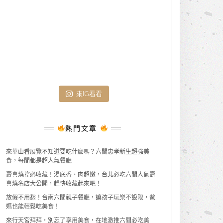
來IG看看
熱門文章
來華山看展覽不知道要吃什麼嗎？六間忠孝新生超強美
食，每間都是超人氣餐廳
壽喜燒控必收藏！湯底香、肉超嫩，台北必吃六間人氣壽
喜燒名店大公開，趕快收藏起來吧！
放假不用愁！台南六間親子餐廳，讓孩子玩樂不設限，爸
媽也能輕鬆吃美食！
來行天宮拜拜，別忘了享用美食，在地激推六間必吃美