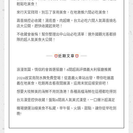
輕鬆吃美食！
來行天宮拜拜，別忘了享用美食，在地激推六間必吃美食！
壽喜燒控必收藏！湯底香、肉超嫩，台北必吃六間人氣壽喜燒名
店大公開，趕快收藏起來吧！
不收藏會後悔！幫你整理出中山站必吃清單：連外國觀光客都排
隊的超人氣美食大公開！
近期文章
浪漫氛圍，情侶約會首選餐廳！6間超高評價義大利餐廳推薦
2026故宮南院水舞免費登場！從嘉義火車站出發，帶你吃遍嘉
義在地美食，吃飽再去看夜間展演，這周末就這樣安排吧！
想要大啖鮮美的海鮮不用到漁港！各種高檔海鮮在這裡都吃得到
台北漢堡控快收藏！盤點6間高人氣美式漢堡，一口爆汁超滿足
機場捷運沿線美食不私藏，早午餐、火鍋、甜點，讓你從早吃到
晚!