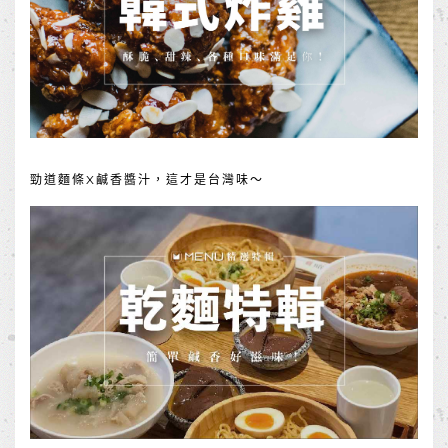
勁道麵條X鹹香醬汁，這才是台灣味～