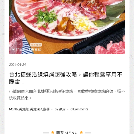
2024-04-24
台北捷運沿線燒烤超強攻略，讓你輕鬆享用不
踩雷！
小編網羅六間台北捷運沿線超狂燒烤，喜歡香噴噴燒烤的你，還不
快收藏起來。
MENU 美食誌
,
美食深入報導
-
by
亭云
-
0 Comments
關於MENU