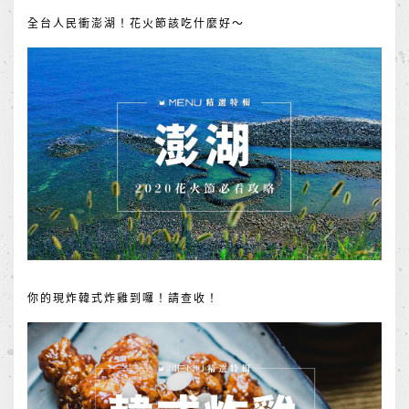
全台人民衝澎湖！花火節該吃什麼好～
你的現炸韓式炸雞到囉！請查收！