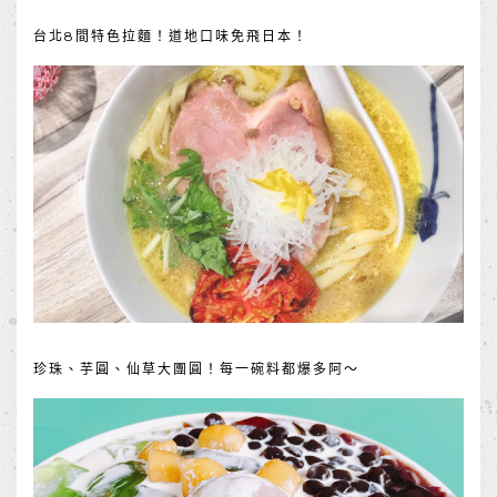
台北8間特色拉麵！道地口味免飛日本！
珍珠、芋圓、仙草大團圓！每一碗料都爆多阿～