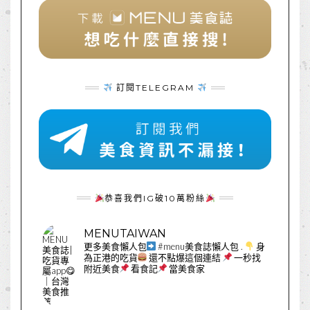
訂閱TELEGRAM
恭喜我們IG破10萬粉絲
MENUTAIWAN
更多美食懶人包
#menu美食誌懶人包
.
身
為正港的吃貨
還不點爆這個連結
一秒找
附近美食
看食記
當美食家