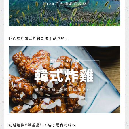
你的現炸韓式炸雞到囉！請查收！
勁道麵條X鹹香醬汁，這才是台灣味～