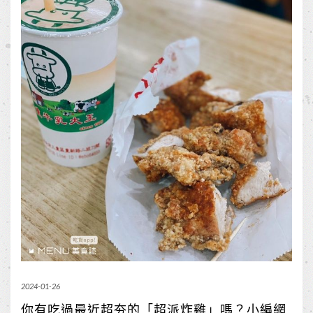
2024-01-26
你有吃過最近超夯的「超派炸雞」嗎？小編網