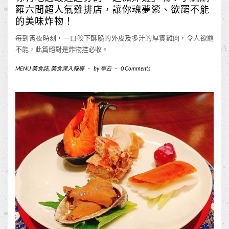
羅六間超人氣雞排店，讓你魂夢縈、欲罷不能
的美味炸物！
每到宵夜時刻，一口咬下酥脆的外皮及多汁的厚實雞肉，令人欲罷
不能，此篇絕對是炸物控必收。
MENU 美食誌
,
美食深入報導
-
by
亭云
-
0 Comments