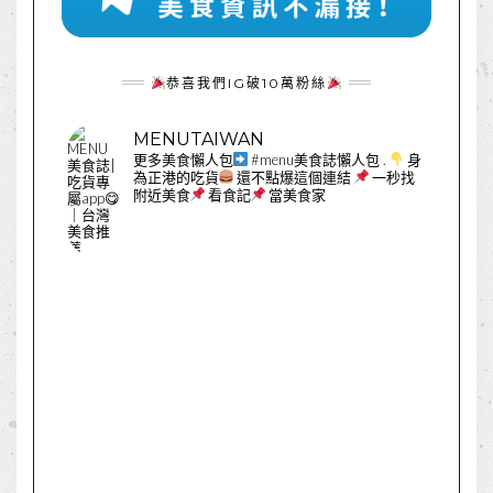
恭喜我們IG破10萬粉絲
MENUTAIWAN
更多美食懶人包
#menu美食誌懶人包
.
身
為正港的吃貨
還不點爆這個連結
一秒找
附近美食
看食記
當美食家