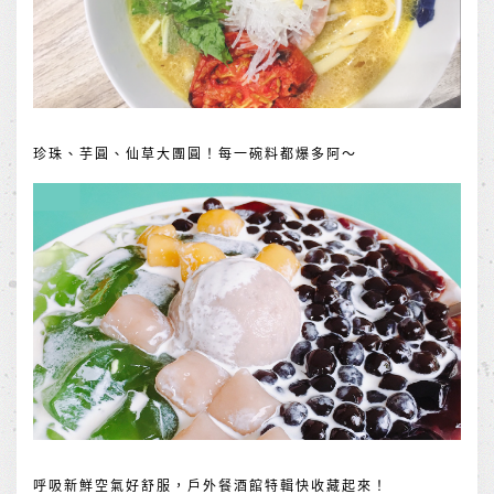
珍珠、芋圓、仙草大團圓！每一碗料都爆多阿～
呼吸新鮮空氣好舒服，戶外餐酒館特輯快收藏起來！