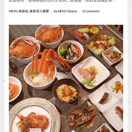
廚藝高明，值得繞道前往的米其林二星餐廳，絕對要收藏起來！
MENU 美食誌
,
美食深入報導
-
by
MENU Taiwan
-
0 Comments