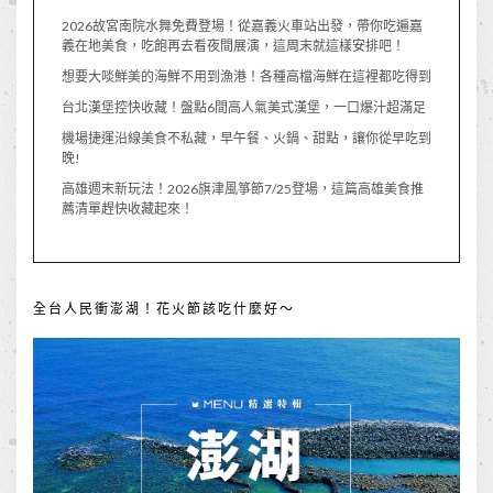
2026故宮南院水舞免費登場！從嘉義火車站出發，帶你吃遍嘉
義在地美食，吃飽再去看夜間展演，這周末就這樣安排吧！
想要大啖鮮美的海鮮不用到漁港！各種高檔海鮮在這裡都吃得到
台北漢堡控快收藏！盤點6間高人氣美式漢堡，一口爆汁超滿足
機場捷運沿線美食不私藏，早午餐、火鍋、甜點，讓你從早吃到
晚!
高雄週末新玩法！2026旗津風箏節7/25登場，這篇高雄美食推
薦清單趕快收藏起來！
全台人民衝澎湖！花火節該吃什麼好～