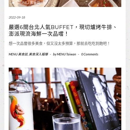
2022-09-18
嚴選6間台北人氣BUFFET，現切爐烤牛排、
澎派現流海鮮一次品嚐！
想一次品嘗很多美食，但又沒太多預算，那就去吃吃到飽吧！
MENU 美食誌
,
美食深入報導
-
by
MENU Taiwan
-
0 Comments