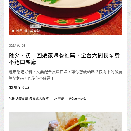
2023-01-08
除夕、初二回娘家聚餐推薦，全台六間長輩讚
不絕口餐廳！
過年想吃好料，又要配合長輩口味，讓你想破頭嗎？快將下列餐廳
筆記起來，包準你不踩雷！
(閱讀全文…)
MENU 美食誌
,
美食深入報導
-
by
亭云
-
0 Comments