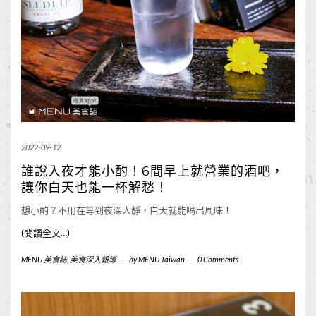
2022-09-12
誰說入夜才能小酌！6間早上就營業的酒吧，
讓你白天也能一杯解愁！
想小酌？不用在等到夜深人靜，白天就能喝出風味！
(閱讀全文…)
MENU 美食誌
,
美食深入報導
-
by
MENU Taiwan
-
0 Comments