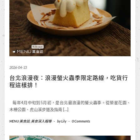
2026-04-15
台北浪漫夜：浪漫螢火蟲季限定路線，吃貨行
程這樣排！
每年4月中旬到5月初，是台北最浪漫的螢火蟲季。從榮星花園、
木柵公園、虎山溪步道及指南 […]
MENU 美食誌
,
美食深入報導
-
by
Lily
-
0 Comments