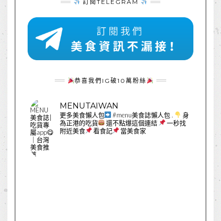
訂閱TELEGRAM
恭喜我們IG破10萬粉絲
MENUTAIWAN
更多美食懶人包
#menu美食誌懶人包
.
身
為正港的吃貨
還不點爆這個連結
一秒找
附近美食
看食記
當美食家