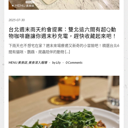
2025-07-30
台北週末雨天約會提案：雙北這六間有超Q動
物咖啡廳讓你週末秒充電，趕快收藏起來吧！
下雨天也不想宅在家？週末來場療癒又新奇的小冒險吧！精選台北6
間有貓咪、鸚鵡、爬蟲陪伴的動物 […]
MENU 美食誌
,
美食深入報導
-
by
Lily
-
0 Comments