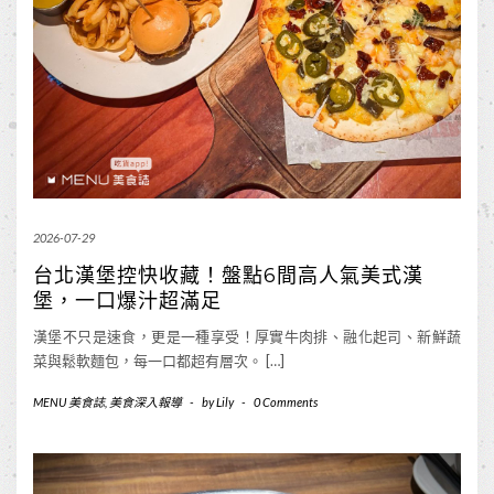
2026-07-29
台北漢堡控快收藏！盤點6間高人氣美式漢
堡，一口爆汁超滿足
漢堡不只是速食，更是一種享受！厚實牛肉排、融化起司、新鮮蔬
菜與鬆軟麵包，每一口都超有層次。 […]
MENU 美食誌
,
美食深入報導
-
by
Lily
-
0 Comments