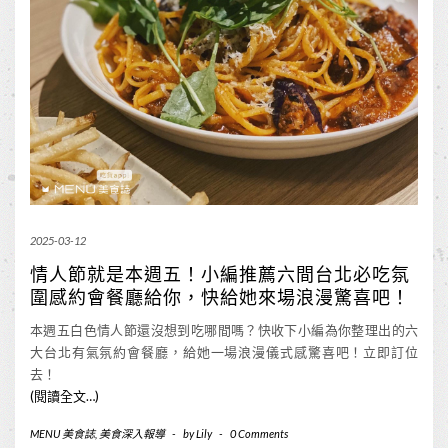
2025-03-12
情人節就是本週五！小編推薦六間台北必吃氛
圍感約會餐廳給你，快給她來場浪漫驚喜吧！
本週五白色情人節還沒想到吃哪間嗎？快收下小編為你整理出的六
大台北有氣氛約會餐廳，給她一場浪漫儀式感驚喜吧！立即訂位
去！
(閱讀全文…)
MENU 美食誌
,
美食深入報導
-
by
Lily
-
0 Comments