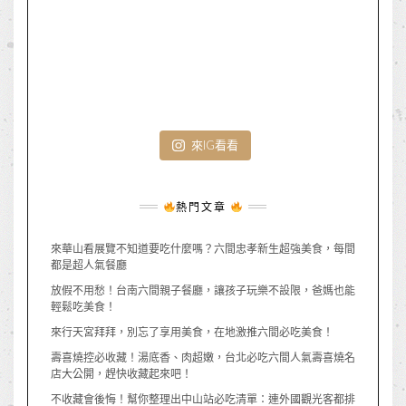
來IG看看
熱門文章
來華山看展覽不知道要吃什麼嗎？六間忠孝新生超強美食，每間
都是超人氣餐廳
放假不用愁！台南六間親子餐廳，讓孩子玩樂不設限，爸媽也能
輕鬆吃美食！
來行天宮拜拜，別忘了享用美食，在地激推六間必吃美食！
壽喜燒控必收藏！湯底香、肉超嫩，台北必吃六間人氣壽喜燒名
店大公開，趕快收藏起來吧！
不收藏會後悔！幫你整理出中山站必吃清單：連外國觀光客都排