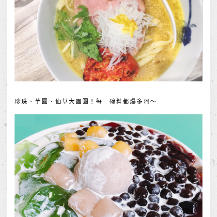
珍珠、芋圓、仙草大團圓！每一碗料都爆多阿～