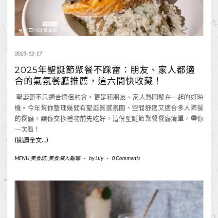
2025-12-17
2025年聖誕節聚餐不踩雷：朋友、家人都適
合的氣氛餐廳推薦，這六間快收藏！
聖誕節不只適合情侶約會，更是和朋友、家人熱鬧聚在一起的好時
機。今年幫你整理幾間有聖誕質感氛圍、空間舒適又適合多人聚餐
的餐廳，讓你交換禮物前先吃好，這份聖誕節聚餐餐廳清單，帶你
一次看！
(閱讀全文…)
MENU 美食誌
,
美食深入報導
-
by
Lily
-
0 Comments