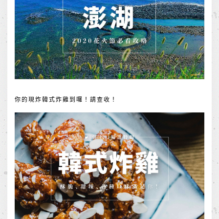
你的現炸韓式炸雞到囉！請查收！