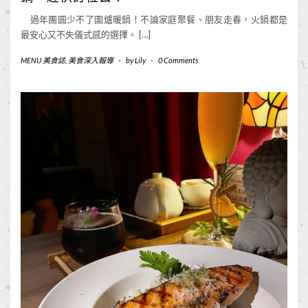
過年團圓少不了圍爐暖鍋！不論家庭聚餐、朋友走春，火鍋都是
最安心又不失儀式感的選擇。 […]
MENU 美食誌
,
美食深入報導
-
by
Lily
-
0 Comments