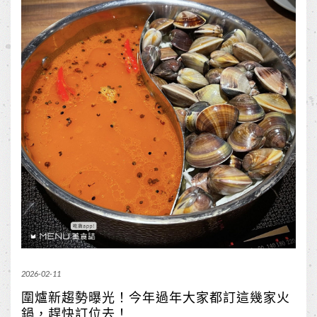
2026-02-11
圍爐新趨勢曝光！今年過年大家都訂這幾家火
鍋，趕快訂位去！