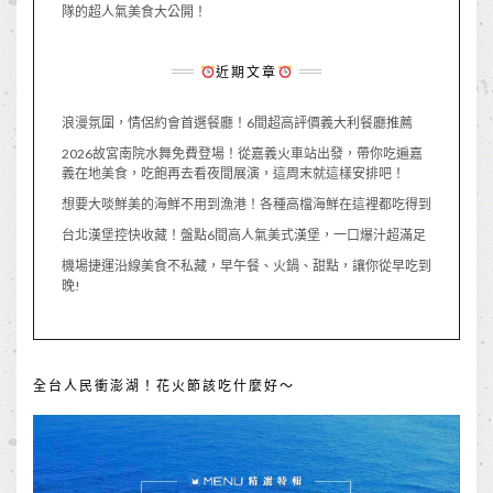
隊的超人氣美食大公開！
近期文章
浪漫氛圍，情侶約會首選餐廳！6間超高評價義大利餐廳推薦
2026故宮南院水舞免費登場！從嘉義火車站出發，帶你吃遍嘉
義在地美食，吃飽再去看夜間展演，這周末就這樣安排吧！
想要大啖鮮美的海鮮不用到漁港！各種高檔海鮮在這裡都吃得到
台北漢堡控快收藏！盤點6間高人氣美式漢堡，一口爆汁超滿足
機場捷運沿線美食不私藏，早午餐、火鍋、甜點，讓你從早吃到
晚!
全台人民衝澎湖！花火節該吃什麼好～