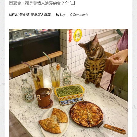
鬧聚會，還是與情人浪漫約會？全 […]
MENU 美食誌
,
美食深入報導
-
by
Lily
-
0 Comments