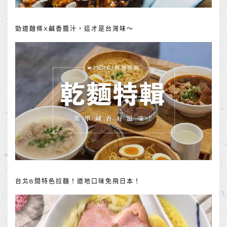
勁道麵條X鹹香醬汁，這才是台灣味～
台北8間特色拉麵！道地口味免飛日本！