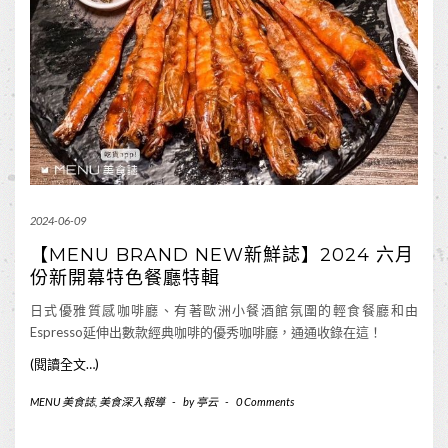
2024-06-09
【MENU BRAND NEW新鮮誌】2024 六月
份新開幕特色餐廳特輯
日式優雅質感咖啡廳、有著歐洲小餐酒館氛圍的輕食餐廳和由
Espresso延伸出數款經典咖啡的優秀咖啡廳，通通收錄在這！
(閱讀全文…)
MENU 美食誌
,
美食深入報導
-
by
亭云
-
0 Comments