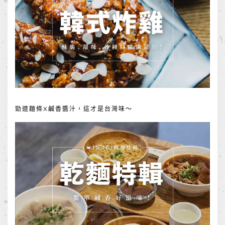
勁道麵條X鹹香醬汁，這才是台灣味～