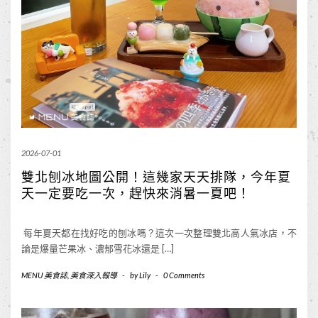
2026-07-01
雙北刨冰地圖公開！這幾家天天排隊，今年夏
天一定要吃一次，趕快來消暑一夏吧！
每年夏天都在找好吃的刨冰嗎？這次一次整理雙北高人氣冰店，不
論是爆量芒果冰、濃郁雪花冰還是 […]
MENU 美食誌
,
美食深入報導
-
by
Lily
-
0 Comments