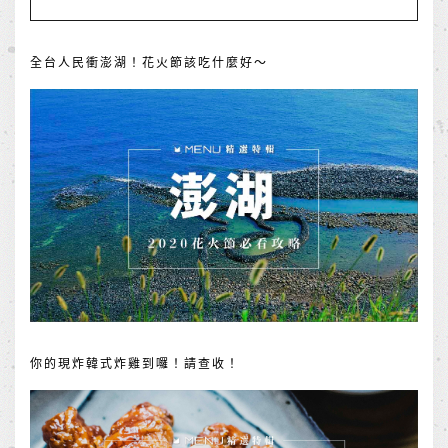
全台人民衝澎湖！花火節該吃什麼好～
你的現炸韓式炸雞到囉！請查收！