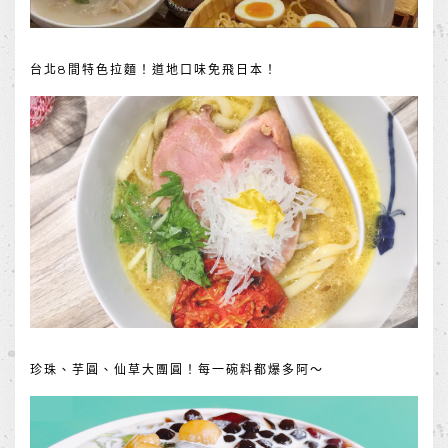
台北8間特色拉麵！道地口味免飛日本！
珍珠、芋圓、仙草大團圓！每一碗料都爆多阿～