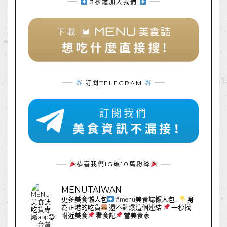
3秒鐘加入我們
訂閱TELEGRAM
恭喜我們IG破10萬粉絲
MENUTAIWAN
更多美食懶人包
#menu美食誌懶人包
.
身
為正港的吃貨
還不點爆這個連結
一秒找
附近美食
看食記
當美食家