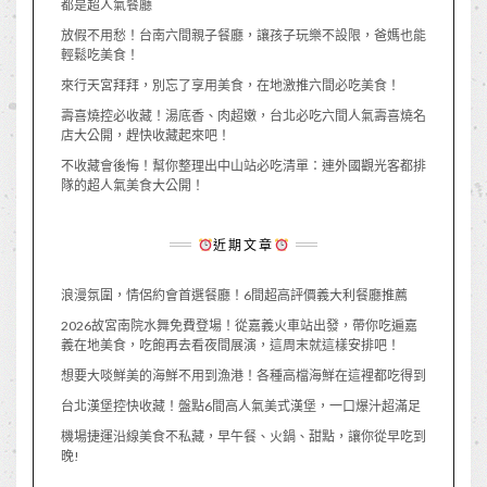
都是超人氣餐廳
放假不用愁！台南六間親子餐廳，讓孩子玩樂不設限，爸媽也能
輕鬆吃美食！
來行天宮拜拜，別忘了享用美食，在地激推六間必吃美食！
壽喜燒控必收藏！湯底香、肉超嫩，台北必吃六間人氣壽喜燒名
店大公開，趕快收藏起來吧！
不收藏會後悔！幫你整理出中山站必吃清單：連外國觀光客都排
隊的超人氣美食大公開！
近期文章
浪漫氛圍，情侶約會首選餐廳！6間超高評價義大利餐廳推薦
2026故宮南院水舞免費登場！從嘉義火車站出發，帶你吃遍嘉
義在地美食，吃飽再去看夜間展演，這周末就這樣安排吧！
想要大啖鮮美的海鮮不用到漁港！各種高檔海鮮在這裡都吃得到
台北漢堡控快收藏！盤點6間高人氣美式漢堡，一口爆汁超滿足
機場捷運沿線美食不私藏，早午餐、火鍋、甜點，讓你從早吃到
晚!