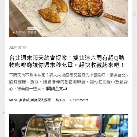
2025-07-30
台北週末雨天約會提案：雙北這六間有超Q動
物咖啡廳讓你週末秒充電，趕快收藏起來吧！
下雨天也不想宅在家？週末來場療癒又新奇的小冒險吧！精選台北6
間有貓咪、鸚鵡、爬蟲陪伴的動物咖啡廳，讓你在雨聲中放鬆身
心，被萌翻一整天。
(閱讀全文…)
MENU 美食誌
,
美食深入報導
-
by
Lily
-
0 Comments