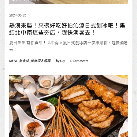
2024-06-26
熱浪來襲！來碗好吃好拍沁涼日式刨冰吧！集
結北中南這些夯店，趕快消暑去！
夏日炎炎 有你真甜！北中南人氣日式刨冰店一次推給你，趕快消暑
去！
MENU 美食誌
,
美食深入報導
-
by
Lily
-
0 Comments