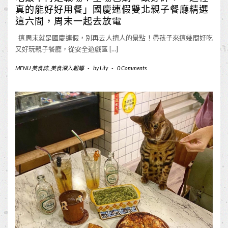
真的能好好用餐」國慶連假雙北親子餐廳精選
這六間，周末一起去放電
這周末就是國慶連假，別再去人擠人的景點！帶孩子來這幾間好吃
又好玩親子餐廳，從安全遊戲區 […]
MENU 美食誌
,
美食深入報導
-
by
Lily
-
0 Comments