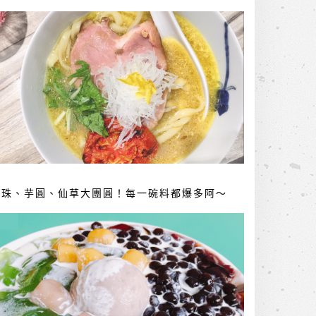
珍珠、芋圓、仙草大團圓！每一碗料都爆多阿～