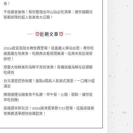
食！
不收藏會後悔！幫你整理出中山站必吃清單：連外國觀光
客都排隊的超人氣美食大公開！
近期文章
2026故宮南院水舞免費登場！從嘉義火車站出發，帶你吃
遍嘉義在地美食，吃飽再去看夜間展演，這周末就這樣安
排吧！
想要大啖鮮美的海鮮不用到漁港！各種高檔海鮮在這裡都
吃得到
台北漢堡控快收藏！盤點6間高人氣美式漢堡，一口爆汁超
滿足
機場捷運沿線美食不私藏，早午餐、火鍋、甜點，讓你從
早吃到晚!
高雄週末新玩法！2026旗津風箏節7/25登場，這篇高雄美
食推薦清單趕快收藏起來！