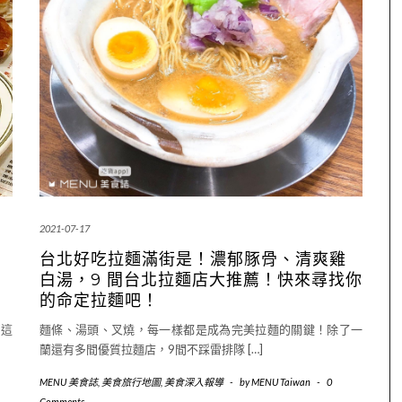
2021-07-17
台北好吃拉麵滿街是！濃郁豚骨、清爽雞
白湯，9 間台北拉麵店大推薦！快來尋找你
的命定拉麵吧！
在這
麵條、湯頭、叉燒，每一樣都是成為完美拉麵的關鍵！除了一
蘭還有多間優質拉麵店，9間不踩雷排隊 […]
MENU 美食誌
,
美食旅行地圖
,
美食深入報導
-
by
MENU Taiwan
-
0
Comments