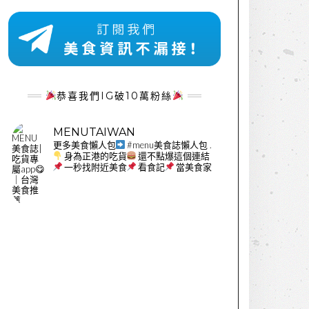
恭喜我們IG破10萬粉絲
MENUTAIWAN
更多美食懶人包
#menu美食誌懶人包
.
身為正港的吃貨
還不點爆這個連結
一秒找附近美食
看食記
當美食家