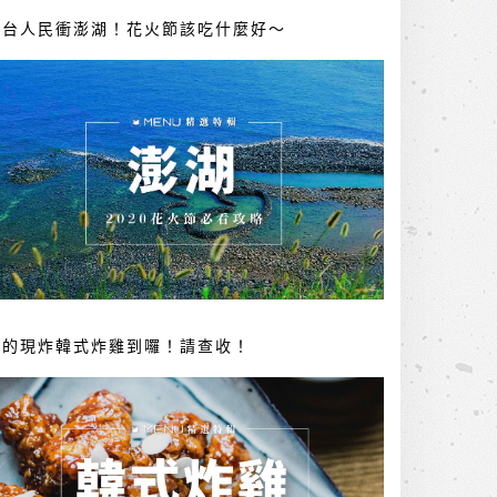
全台人民衝澎湖！花火節該吃什麼好～
你的現炸韓式炸雞到囉！請查收！