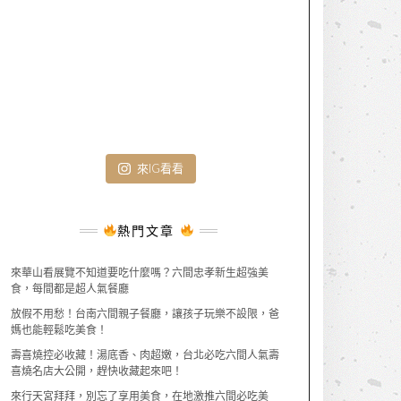
來IG看看
熱門文章
來華山看展覽不知道要吃什麼嗎？六間忠孝新生超強美
食，每間都是超人氣餐廳
放假不用愁！台南六間親子餐廳，讓孩子玩樂不設限，爸
媽也能輕鬆吃美食！
壽喜燒控必收藏！湯底香、肉超嫩，台北必吃六間人氣壽
喜燒名店大公開，趕快收藏起來吧！
來行天宮拜拜，別忘了享用美食，在地激推六間必吃美