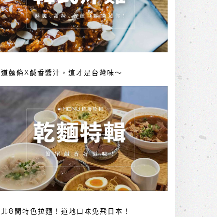
勁道麵條X鹹香醬汁，這才是台灣味～
台北8間特色拉麵！道地口味免飛日本！