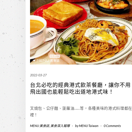
2022-03-27
台北必吃的經典港式飲茶餐廳，讓你不用
飛出國也能輕鬆吃出道地港式味！
叉燒包、公仔麵、菠蘿油……等，各種美味的港式料理都
裡！
MENU 美食誌
,
美食深入報導
-
by
MENU Taiwan
-
0 Comments