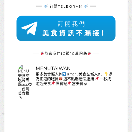
訂閱TELEGRAM
恭喜我們IG破10萬粉絲
MENUTAIWAN
更多美食懶人包
#menu美食誌懶人包
.
身
為正港的吃貨
還不點爆這個連結
一秒找
附近美食
看食記
當美食家