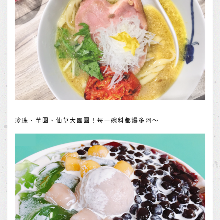
珍珠、芋圓、仙草大團圓！每一碗料都爆多阿～