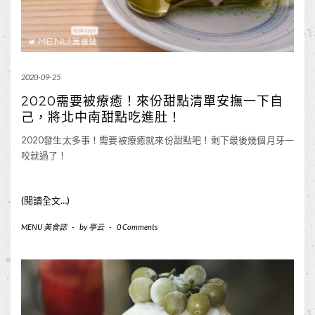
2020-09-25
2020需要被療癒！來份甜點清單安撫一下自
己，將北中南甜點吃進肚！
2020發生太多事！需要被療癒就來份甜點吧！剩下最後幾個月牙一
咬就過了！
(閱讀全文…)
MENU 美食誌
-
by
亭云
-
0 Comments