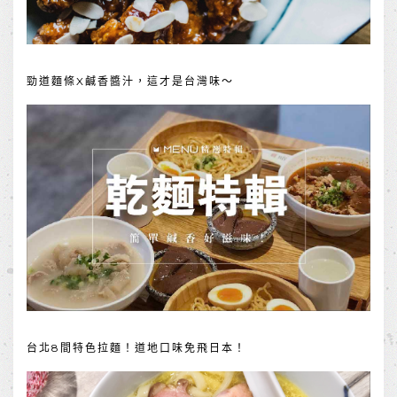
勁道麵條X鹹香醬汁，這才是台灣味～
台北8間特色拉麵！道地口味免飛日本！