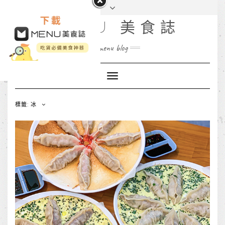
MENU 美食誌
menu blog
Toggle
Navigation
標籤: 冰