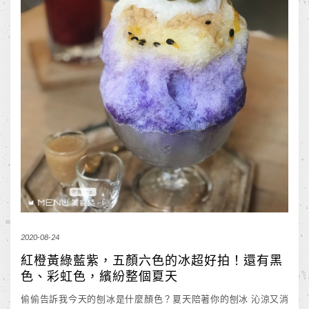
2020-08-24
紅橙黃綠藍紫，五顏六色的冰超好拍！還有黑
色、彩虹色，繽紛整個夏天
偷偷告訴我今天的刨冰是什麼顏色？夏天陪著你的刨冰 沁涼又消