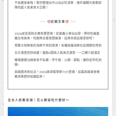
不收藏會後悔！幫你整理出中山站必吃清單：連外國觀光客都排
隊的超人氣美食大公開！
近期文章
2026故宮南院水舞免費登場！從嘉義火車站出發，帶你吃遍嘉
義在地美食，吃飽再去看夜間展演，這周末就這樣安排吧！
想要大啖鮮美的海鮮不用到漁港！各種高檔海鮮在這裡都吃得到
台北漢堡控快收藏！盤點6間高人氣美式漢堡，一口爆汁超滿足
機場捷運沿線美食不私藏，早午餐、火鍋、甜點，讓你從早吃到
晚!
高雄週末新玩法！2026旗津風箏節7/25登場，這篇高雄美食推
薦清單趕快收藏起來！
全台人民衝澎湖！花火節該吃什麼好～