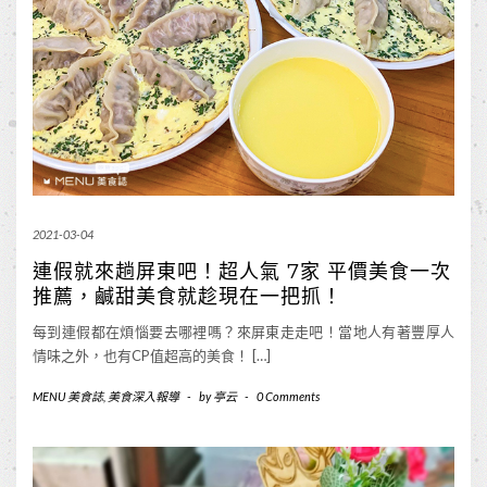
2021-03-04
連假就來趟屏東吧！超人氣 7家 平價美食一次
推薦，鹹甜美食就趁現在一把抓！
每到連假都在煩惱要去哪裡嗎？來屏東走走吧！當地人有著豐厚人
情味之外，也有CP值超高的美食！ […]
MENU 美食誌
,
美食深入報導
-
by
亭云
-
0 Comments