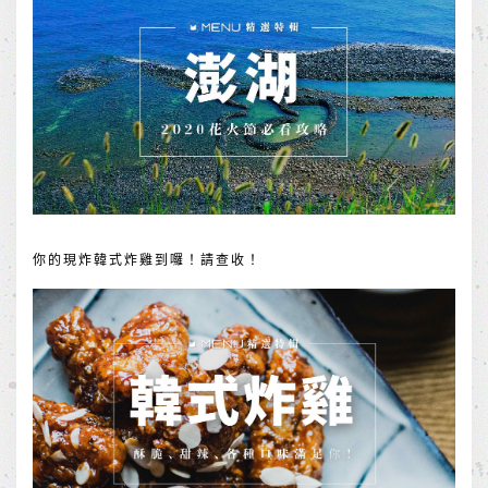
你的現炸韓式炸雞到囉！請查收！