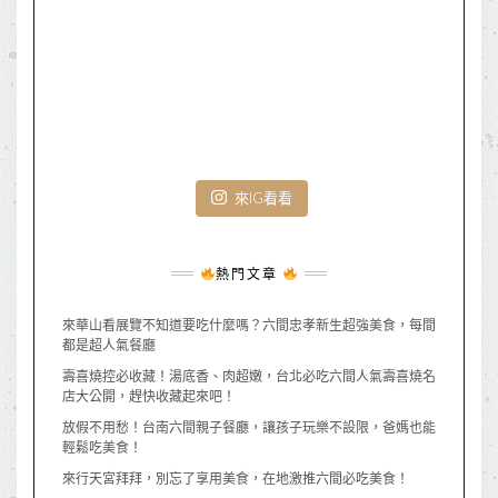
來IG看看
熱門文章
來華山看展覽不知道要吃什麼嗎？六間忠孝新生超強美食，每間
都是超人氣餐廳
壽喜燒控必收藏！湯底香、肉超嫩，台北必吃六間人氣壽喜燒名
店大公開，趕快收藏起來吧！
放假不用愁！台南六間親子餐廳，讓孩子玩樂不設限，爸媽也能
輕鬆吃美食！
來行天宮拜拜，別忘了享用美食，在地激推六間必吃美食！