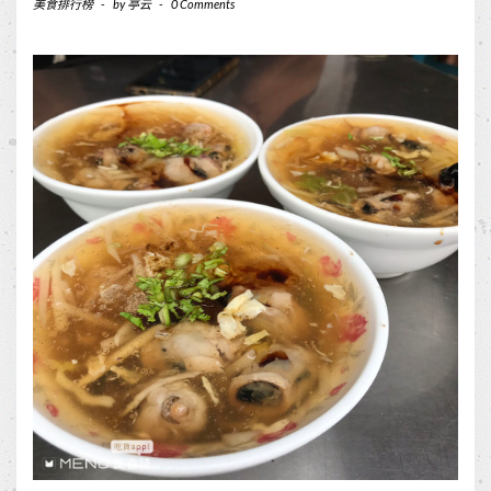
美食排行榜
-
by
亭云
-
0 Comments