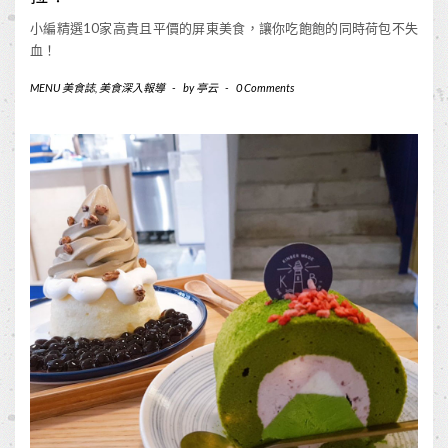
小編精選10家高貴且平價的屏東美食，讓你吃飽飽的同時荷包不失
血！
MENU 美食誌
,
美食深入報導
-
by
亭云
-
0 Comments