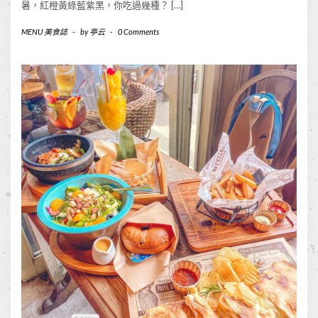
暑，紅橙黃綠藍紫黑，你吃過幾種？ […]
MENU 美食誌
-
by
亭云
-
0 Comments