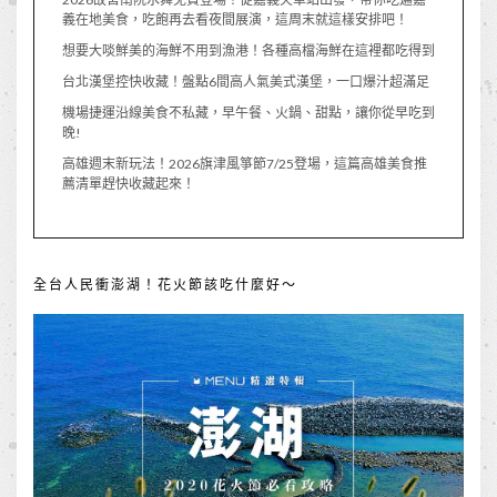
義在地美食，吃飽再去看夜間展演，這周末就這樣安排吧！
想要大啖鮮美的海鮮不用到漁港！各種高檔海鮮在這裡都吃得到
台北漢堡控快收藏！盤點6間高人氣美式漢堡，一口爆汁超滿足
機場捷運沿線美食不私藏，早午餐、火鍋、甜點，讓你從早吃到
晚!
高雄週末新玩法！2026旗津風箏節7/25登場，這篇高雄美食推
薦清單趕快收藏起來！
全台人民衝澎湖！花火節該吃什麼好～