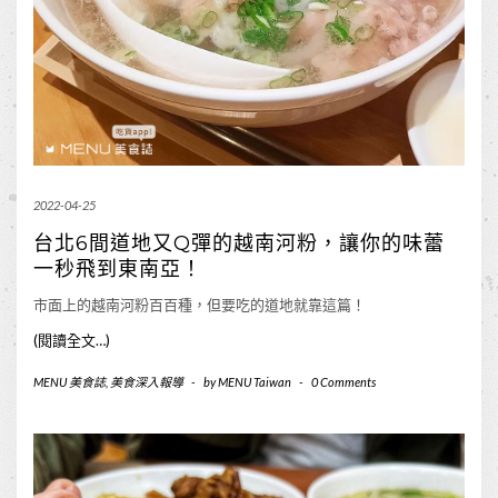
2022-04-25
台北6間道地又Q彈的越南河粉，讓你的味蕾
一秒飛到東南亞！
市面上的越南河粉百百種，但要吃的道地就靠這篇！
(閱讀全文…)
MENU 美食誌
,
美食深入報導
-
by
MENU Taiwan
-
0 Comments