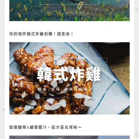
你的現炸韓式炸雞到囉！請查收！
勁道麵條X鹹香醬汁，這才是台灣味～