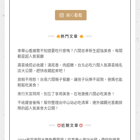
來IG看看
熱門文章
來華山看展覽不知道要吃什麼嗎？六間忠孝新生超強美食，每間
都是超人氣餐廳
壽喜燒控必收藏！湯底香、肉超嫩，台北必吃六間人氣壽喜燒名
店大公開，趕快收藏起來吧！
放假不用愁！台南六間親子餐廳，讓孩子玩樂不設限，爸媽也能
輕鬆吃美食！
來行天宮拜拜，別忘了享用美食，在地激推六間必吃美食！
不收藏會後悔！幫你整理出中山站必吃清單：連外國觀光客都排
隊的超人氣美食大公開！
近期文章
2026故宮南院水舞免費登場！從嘉義火車站出發，帶你吃遍嘉