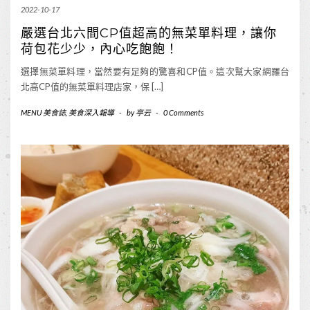
2022-10-17
嚴選台北六間CP值超高的無菜單料理，讓你
荷包花少少，內心吃飽飽！
選擇無菜單料理，當然要有足夠的驚喜和CP值。這次幫大家網羅台
北高CP值的無菜單料理店家，保 […]
MENU 美食誌
,
美食深入報導
-
by
亭云
-
0 Comments