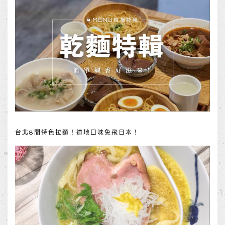
台北8間特色拉麵！道地口味免飛日本！