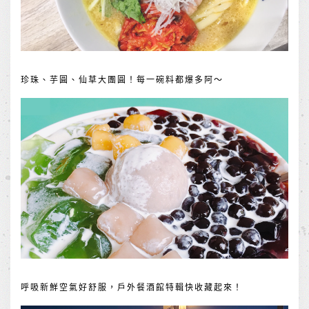
珍珠、芋圓、仙草大團圓！每一碗料都爆多阿～
呼吸新鮮空氣好舒服，戶外餐酒館特輯快收藏起來！