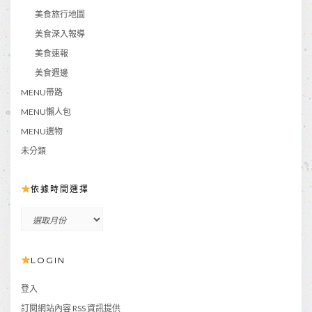
美食旅行地圖
美食深入報導
美食速報
美食週邊
MENU帶路
MENU懶人包
MENU選物
未分類
依據時間選擇
依
據
時
LOGIN
間
選
擇
登入
訂閱
網站內容 RSS 資訊提供