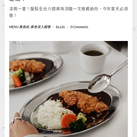
涼爽一夏！盤點全台六間美味涼麵一次推薦給你，今年夏天必須
衝！
MENU 美食誌
,
美食深入報導
-
by
Lily
-
0 Comments