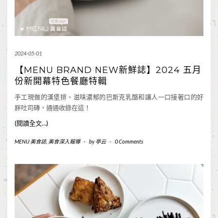
2024-05-01
【MENU BRAND NEW新鮮誌】2024 五月
份新開幕特色餐廳特輯
手工現做的漢堡排、滋味濃郁的巴斯克乳酪和讓人一口接著口的好
胖吐司磚，通通收錄在這！
(閱讀全文…)
MENU 美食誌
,
美食深入報導
-
by
亭云
-
0 Comments