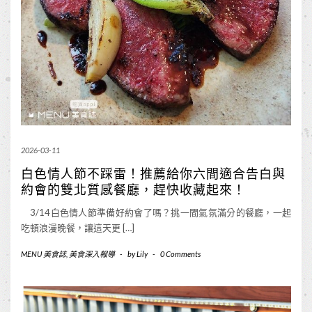
2026-03-11
白色情人節不踩雷！推薦給你六間適合告白與
約會的雙北質感餐廳，趕快收藏起來！
3/14白色情人節準備好約會了嗎？挑一間氣氛滿分的餐廳，一起
吃頓浪漫晚餐，讓這天更 […]
MENU 美食誌
,
美食深入報導
-
by
Lily
-
0 Comments