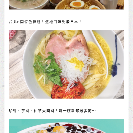
台北8間特色拉麵！道地口味免飛日本！
珍珠、芋圓、仙草大團圓！每一碗料都爆多阿～