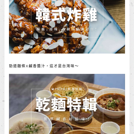
勁道麵條X鹹香醬汁，這才是台灣味～