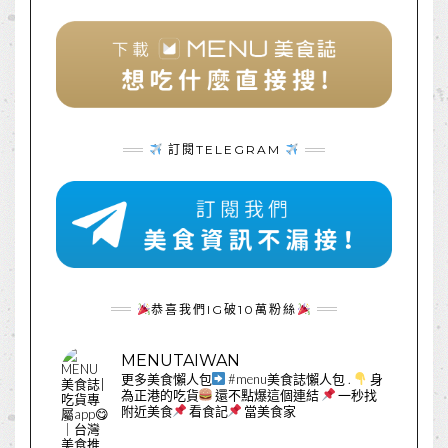
訂閱TELEGRAM
恭喜我們IG破10萬粉絲
MENUTAIWAN
更多美食懶人包
#menu美食誌懶人包
.
身
為正港的吃貨
還不點爆這個連結
一秒找
附近美食
看食記
當美食家