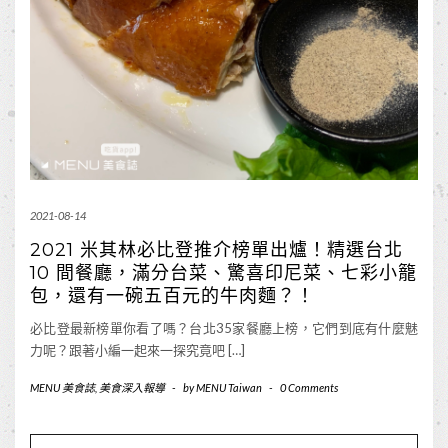
2021-08-14
2021 米其林必比登推介榜單出爐！精選台北
10 間餐廳，滿分台菜、驚喜印尼菜、七彩小籠
包，還有一碗五百元的牛肉麵？！
必比登最新榜單你看了嗎？台北35家餐廳上榜，它們到底有什麼魅
力呢？跟著小編一起來一探究竟吧 […]
MENU 美食誌
,
美食深入報導
-
by
MENU Taiwan
-
0 Comments