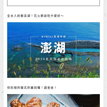
全台人民衝澎湖！花火節該吃什麼好～
你的現炸韓式炸雞到囉！請查收！