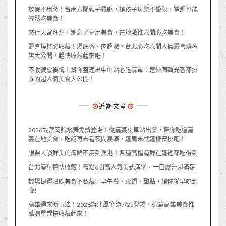
放假不用愁！台南六間親子餐廳，讓孩子玩樂不設限，爸媽也能
輕鬆吃美食！
來行天宮拜拜，別忘了享用美食，在地激推六間必吃美食！
壽喜燒控必收藏！湯底香、肉超嫩，台北必吃六間人氣壽喜燒名
店大公開，趕快收藏起來吧！
不收藏會後悔！幫你整理出中山站必吃清單：連外國觀光客都排
隊的超人氣美食大公開！
近期文章
2026故宮南院水舞免費登場！從嘉義火車站出發，帶你吃遍嘉
義在地美食，吃飽再去看夜間展演，這周末就這樣安排吧！
想要大啖鮮美的海鮮不用到漁港！各種高檔海鮮在這裡都吃得到
台北漢堡控快收藏！盤點6間高人氣美式漢堡，一口爆汁超滿足
機場捷運沿線美食不私藏，早午餐、火鍋、甜點，讓你從早吃到
晚!
高雄週末新玩法！2026旗津風箏節7/25登場，這篇高雄美食推
薦清單趕快收藏起來！