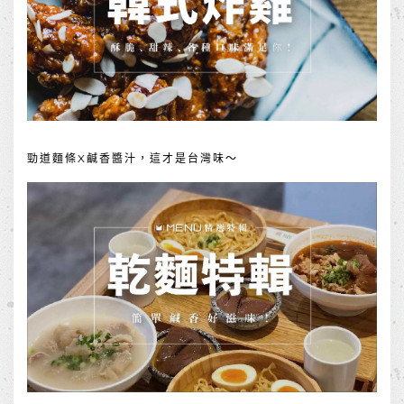
勁道麵條X鹹香醬汁，這才是台灣味～