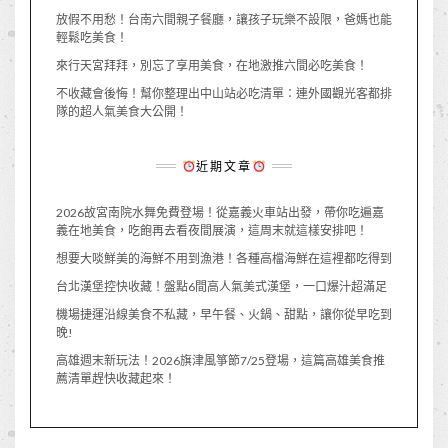
放假不用愁！台南六間親子餐廳，讓孩子玩樂不設限，爸媽也能
輕鬆吃美食！
來行天宮拜拜，別忘了享用美食，在地激推六間必吃美食！
不收藏會後悔！幫你整理出中山站必吃清單：連外國觀光客都排
隊的超人氣美食大公開！
近期文章
2026故宮南院水舞免費登場！從嘉義火車站出發，帶你吃遍嘉
義在地美食，吃飽再去看夜間展演，這周末就這樣安排吧！
想要大啖鮮美的海鮮不用到漁港！各種高檔海鮮在這裡都吃得到
台北漢堡控快收藏！盤點6間高人氣美式漢堡，一口爆汁超滿足
機場捷運沿線美食不私藏，早午餐、火鍋、甜點，讓你從早吃到
晚!
高雄週末新玩法！2026旗津風箏節7/25登場，這篇高雄美食推
薦清單趕快收藏起來！