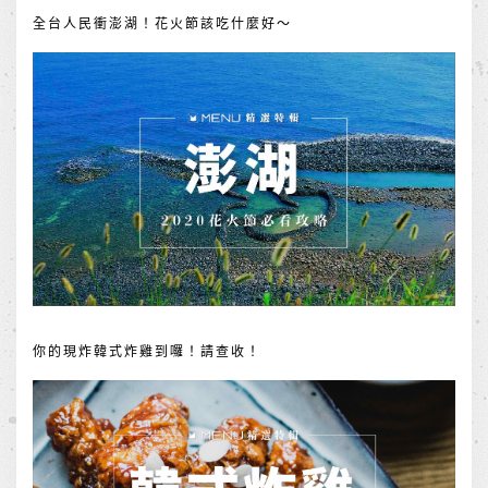
全台人民衝澎湖！花火節該吃什麼好～
你的現炸韓式炸雞到囉！請查收！