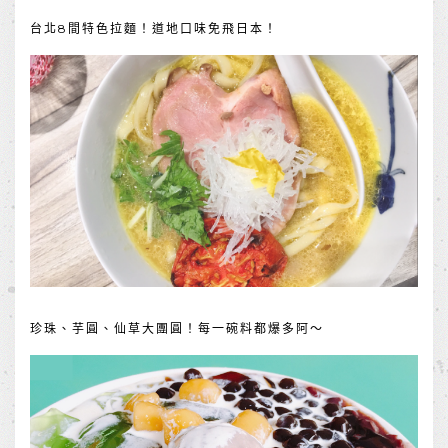
台北8間特色拉麵！道地口味免飛日本！
珍珠、芋圓、仙草大團圓！每一碗料都爆多阿～