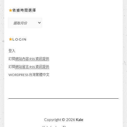
依據時間選擇
依
據
時
LOGIN
間
選
擇
登入
訂閱
網站內容 RSS 資訊提供
訂閱
網站留言 RSS 資訊提供
WORDPRESS 台灣繁體中文
Copyright © 2026
Kale