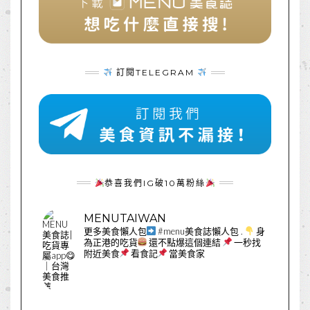
訂閱TELEGRAM
恭喜我們IG破10萬粉絲
MENUTAIWAN
更多美食懶人包
#menu美食誌懶人包
.
身
為正港的吃貨
還不點爆這個連結
一秒找
附近美食
看食記
當美食家