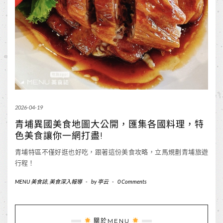
2026-04-19
青埔異國美食地圖大公開，匯集各國料理，特
色美食讓你一網打盡!
青埔特區不僅好逛也好吃，跟著這份美食攻略，立馬規劃青埔旅遊
行程！
MENU 美食誌
,
美食深入報導
-
by
亭云
-
0 Comments
關於MENU