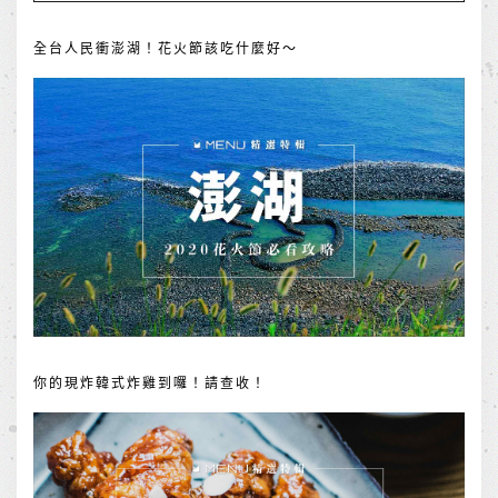
全台人民衝澎湖！花火節該吃什麼好～
你的現炸韓式炸雞到囉！請查收！