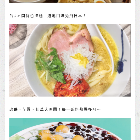
台北8間特色拉麵！道地口味免飛日本！
珍珠、芋圓、仙草大團圓！每一碗料都爆多阿～