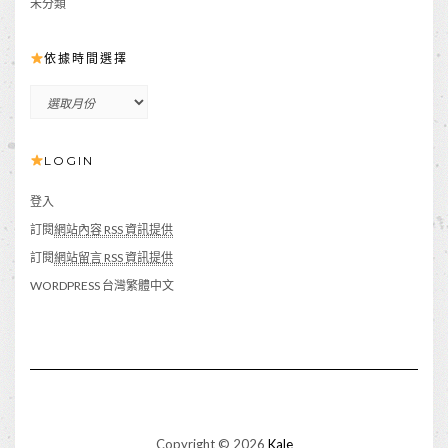
未分類
依據時間選擇
依
據
時
LOGIN
間
選
擇
登入
訂閱
網站內容 RSS 資訊提供
訂閱
網站留言 RSS 資訊提供
WORDPRESS 台灣繁體中文
Copyright © 2026
Kale