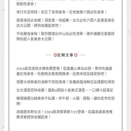
輕鬆吃美食！
來行天宮拜拜，別忘了享用美食，在地激推六間必吃美食！
壽喜燒控必收藏！湯底香、肉超嫩，台北必吃六間人氣壽喜燒名
店大公開，趕快收藏起來吧！
不收藏會後悔！幫你整理出中山站必吃清單：連外國觀光客都排
隊的超人氣美食大公開！
近期文章
2026故宮南院水舞免費登場！從嘉義火車站出發，帶你吃遍嘉
義在地美食，吃飽再去看夜間展演，這周末就這樣安排吧！
想要大啖鮮美的海鮮不用到漁港！各種高檔海鮮在這裡都吃得到
台北漢堡控快收藏！盤點6間高人氣美式漢堡，一口爆汁超滿足
機場捷運沿線美食不私藏，早午餐、火鍋、甜點，讓你從早吃到
晚!
高雄週末新玩法！2026旗津風箏節7/25登場，這篇高雄美食推
薦清單趕快收藏起來！