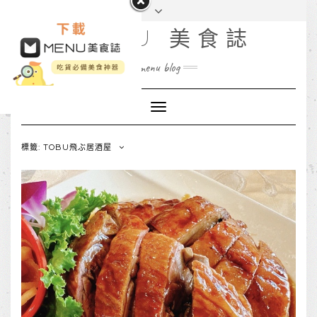
MENU 美食誌
menu blog
Toggle
Navigation
標籤: TOBU飛ぶ居酒屋