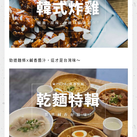
勁道麵條X鹹香醬汁，這才是台灣味～