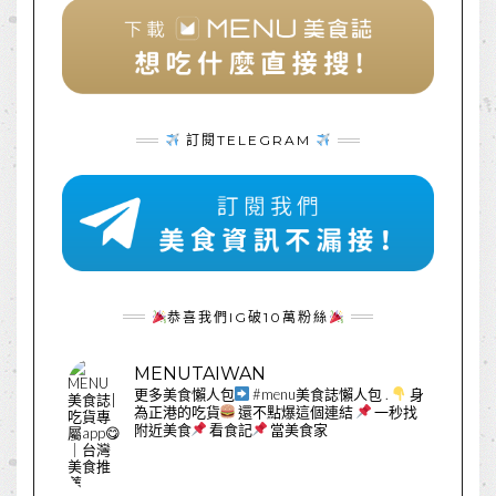
訂閱TELEGRAM
恭喜我們IG破10萬粉絲
MENUTAIWAN
更多美食懶人包
#menu美食誌懶人包
.
身
為正港的吃貨
還不點爆這個連結
一秒找
附近美食
看食記
當美食家