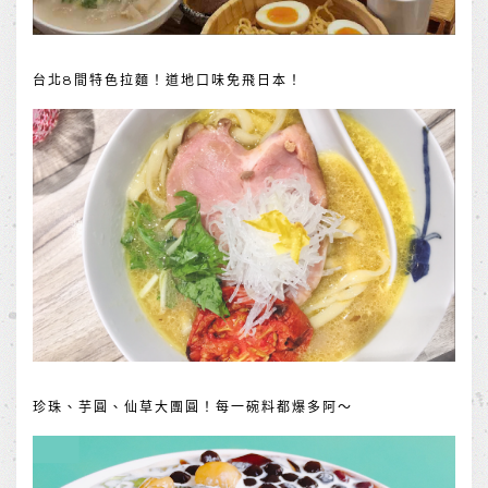
台北8間特色拉麵！道地口味免飛日本！
珍珠、芋圓、仙草大團圓！每一碗料都爆多阿～