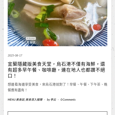
2025-08-17
宜蘭隱藏版美食天堂，烏石港不僅有海鮮，還
有超多早午餐、咖啡廳，連在地人也都讚不絕
口！
想邊看海邊享受美食，來烏石港就對了！早餐、午餐、下午茶、晚
餐應有盡有！
MENU 美食誌
,
美食深入報導
-
by
亭云
-
0 Comments