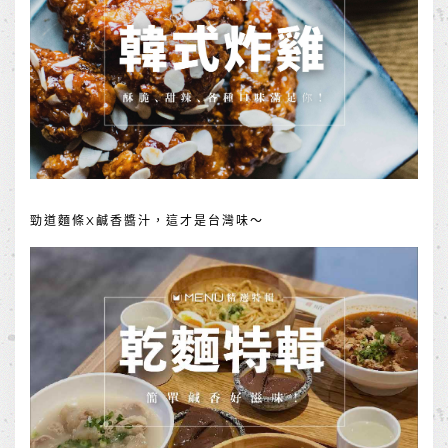
勁道麵條X鹹香醬汁，這才是台灣味～