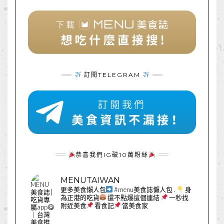
訂閱TELEGRAM
恭喜我們IG破10萬粉絲
MENUTAIWAN
更多美食懶人包
#menu美食誌懶人包
.
身
為正港的吃貨
還不點爆這個連結
一秒找
附近美食
看食記
當美食家