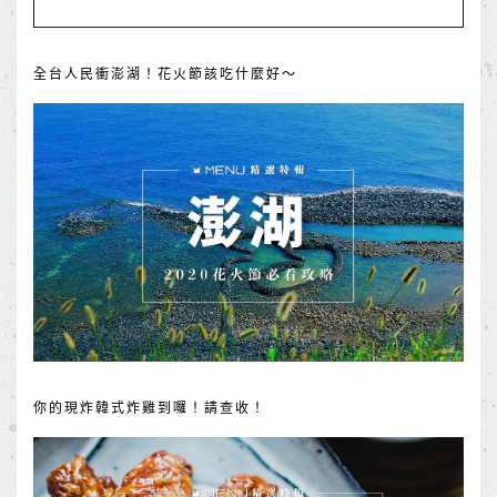
全台人民衝澎湖！花火節該吃什麼好～
你的現炸韓式炸雞到囉！請查收！