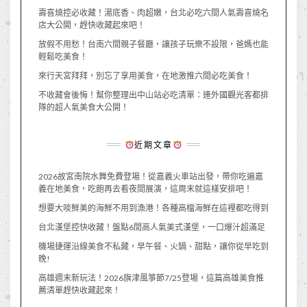
壽喜燒控必收藏！湯底香、肉超嫩，台北必吃六間人氣壽喜燒名
店大公開，趕快收藏起來吧！
放假不用愁！台南六間親子餐廳，讓孩子玩樂不設限，爸媽也能
輕鬆吃美食！
來行天宮拜拜，別忘了享用美食，在地激推六間必吃美食！
不收藏會後悔！幫你整理出中山站必吃清單：連外國觀光客都排
隊的超人氣美食大公開！
近期文章
2026故宮南院水舞免費登場！從嘉義火車站出發，帶你吃遍嘉
義在地美食，吃飽再去看夜間展演，這周末就這樣安排吧！
想要大啖鮮美的海鮮不用到漁港！各種高檔海鮮在這裡都吃得到
台北漢堡控快收藏！盤點6間高人氣美式漢堡，一口爆汁超滿足
機場捷運沿線美食不私藏，早午餐、火鍋、甜點，讓你從早吃到
晚!
高雄週末新玩法！2026旗津風箏節7/25登場，這篇高雄美食推
薦清單趕快收藏起來！