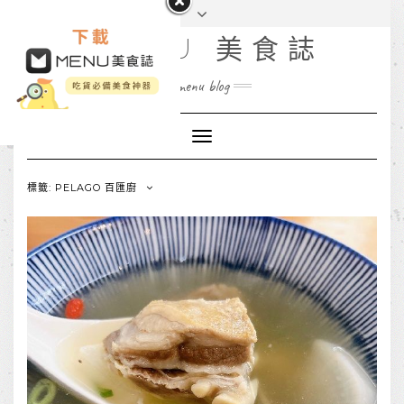
MENU 美食誌
menu blog
Toggle
Navigation
標籤: PELAGO 百匯廚