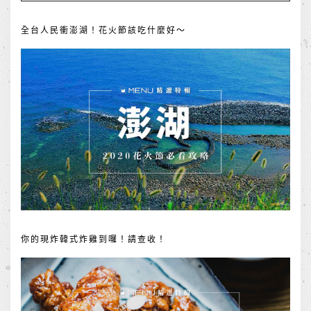
全台人民衝澎湖！花火節該吃什麼好～
你的現炸韓式炸雞到囉！請查收！