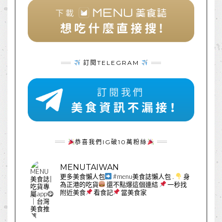
訂閱TELEGRAM
恭喜我們IG破10萬粉絲
MENUTAIWAN
更多美食懶人包
#menu美食誌懶人包
.
身
為正港的吃貨
還不點爆這個連結
一秒找
附近美食
看食記
當美食家