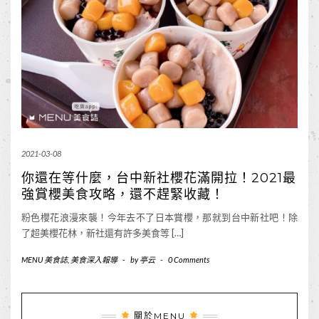
2021-03-08
你還在等什麼，台中新社櫻花滿開拉！2021最
強賞櫻美食攻略，還不趕緊收藏！
粉色櫻花浪漫來襲！今年去不了日本賞櫻，那就到台中新社吧！除
了超美櫻花林，新社還有許多美食等 […]
MENU 美食誌
,
美食深入報導
-
by
亭云
-
0 Comments
關於MENU