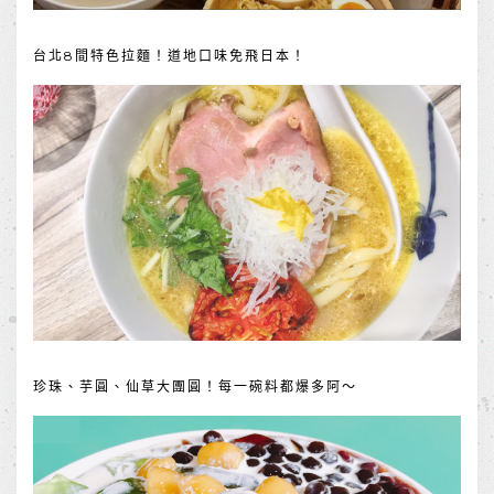
台北8間特色拉麵！道地口味免飛日本！
珍珠、芋圓、仙草大團圓！每一碗料都爆多阿～