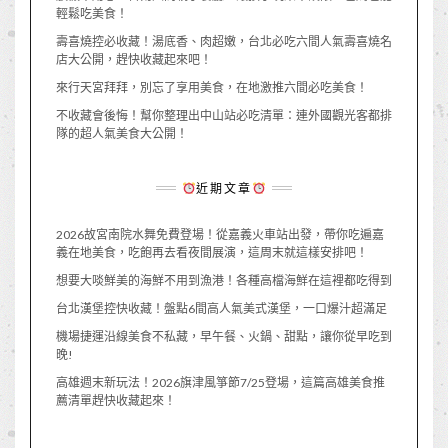
輕鬆吃美食！
壽喜燒控必收藏！湯底香、肉超嫩，台北必吃六間人氣壽喜燒名
店大公開，趕快收藏起來吧！
來行天宮拜拜，別忘了享用美食，在地激推六間必吃美食！
不收藏會後悔！幫你整理出中山站必吃清單：連外國觀光客都排
隊的超人氣美食大公開！
近期文章
2026故宮南院水舞免費登場！從嘉義火車站出發，帶你吃遍嘉
義在地美食，吃飽再去看夜間展演，這周末就這樣安排吧！
想要大啖鮮美的海鮮不用到漁港！各種高檔海鮮在這裡都吃得到
台北漢堡控快收藏！盤點6間高人氣美式漢堡，一口爆汁超滿足
機場捷運沿線美食不私藏，早午餐、火鍋、甜點，讓你從早吃到
晚!
高雄週末新玩法！2026旗津風箏節7/25登場，這篇高雄美食推
薦清單趕快收藏起來！