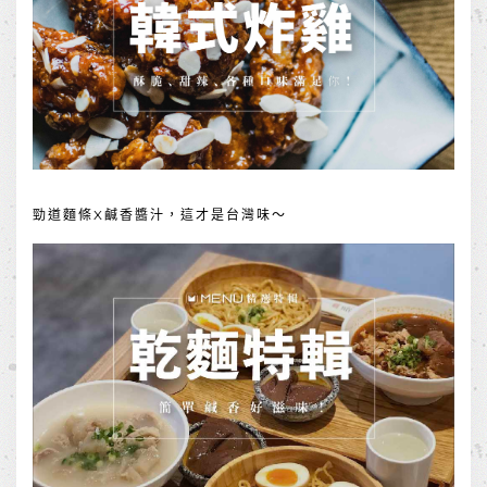
勁道麵條X鹹香醬汁，這才是台灣味～