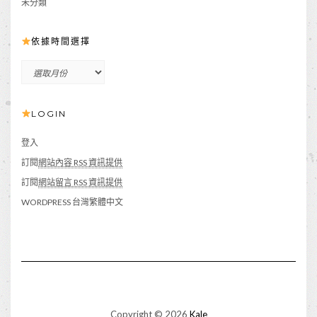
未分類
依據時間選擇
依
據
時
LOGIN
間
選
擇
登入
訂閱
網站內容 RSS 資訊提供
訂閱
網站留言 RSS 資訊提供
WORDPRESS 台灣繁體中文
Copyright © 2026
Kale