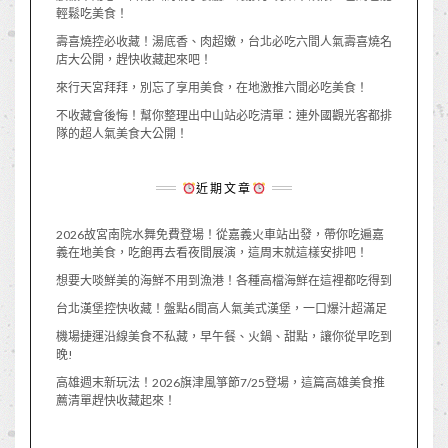
輕鬆吃美食！
壽喜燒控必收藏！湯底香、肉超嫩，台北必吃六間人氣壽喜燒名
店大公開，趕快收藏起來吧！
來行天宮拜拜，別忘了享用美食，在地激推六間必吃美食！
不收藏會後悔！幫你整理出中山站必吃清單：連外國觀光客都排
隊的超人氣美食大公開！
近期文章
2026故宮南院水舞免費登場！從嘉義火車站出發，帶你吃遍嘉
義在地美食，吃飽再去看夜間展演，這周末就這樣安排吧！
想要大啖鮮美的海鮮不用到漁港！各種高檔海鮮在這裡都吃得到
台北漢堡控快收藏！盤點6間高人氣美式漢堡，一口爆汁超滿足
機場捷運沿線美食不私藏，早午餐、火鍋、甜點，讓你從早吃到
晚!
高雄週末新玩法！2026旗津風箏節7/25登場，這篇高雄美食推
薦清單趕快收藏起來！