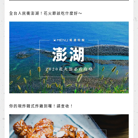
全台人民衝澎湖！花火節該吃什麼好～
你的現炸韓式炸雞到囉！請查收！