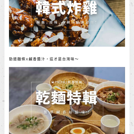
勁道麵條X鹹香醬汁，這才是台灣味～