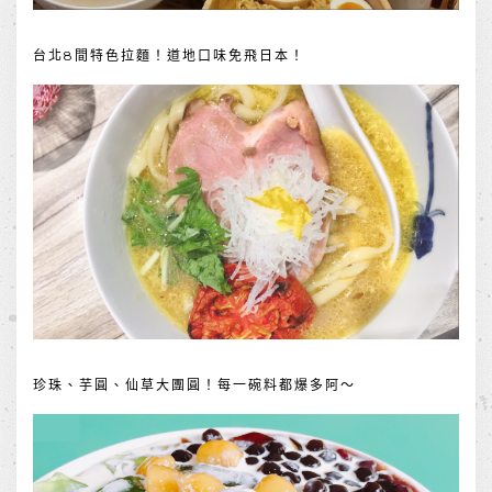
台北8間特色拉麵！道地口味免飛日本！
珍珠、芋圓、仙草大團圓！每一碗料都爆多阿～