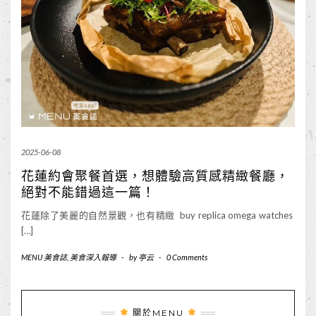
2025-06-08
花蓮約會聚餐首選，想體驗高質感精緻餐廳，
絕對不能錯過這一篇！
花蓮除了美麗的自然景觀，也有精緻 buy replica omega watches
[…]
MENU 美食誌
,
美食深入報導
-
by
亭云
-
0 Comments
關於MENU