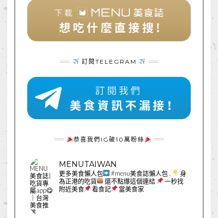
訂閱TELEGRAM
恭喜我們IG破10萬粉絲
MENUTAIWAN
更多美食懶人包
#menu美食誌懶人包
.
身
為正港的吃貨
還不點爆這個連結
一秒找
附近美食
看食記
當美食家