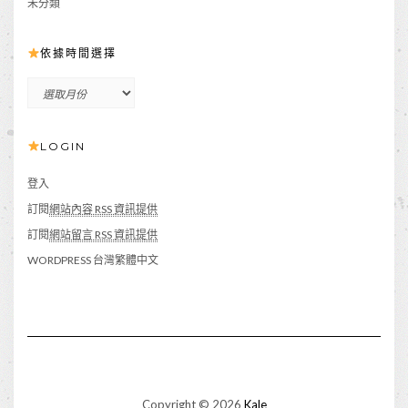
未分類
依據時間選擇
依
據
時
LOGIN
間
選
擇
登入
訂閱
網站內容 RSS 資訊提供
訂閱
網站留言 RSS 資訊提供
WORDPRESS 台灣繁體中文
Copyright © 2026
Kale