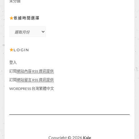
未分類
依據時間選擇
依
據
時
LOGIN
間
選
擇
登入
訂閱
網站內容 RSS 資訊提供
訂閱
網站留言 RSS 資訊提供
WORDPRESS 台灣繁體中文
Copyright © 2026
Kale