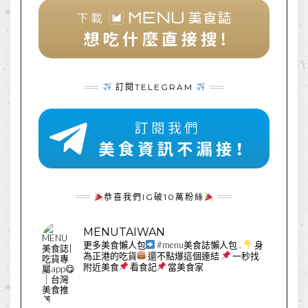
訂閱TELEGRAM
恭喜我們IG破10萬粉絲
MENUTAIWAN
更多美食懶人包
#menu美食誌懶人包
.
身
為正港的吃貨
還不點爆這個連結
一秒找
附近美食
看食記
當美食家