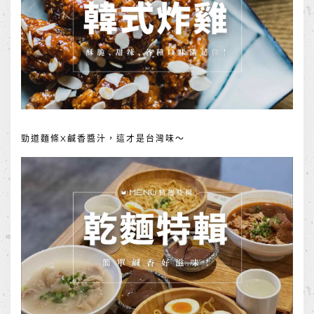
勁道麵條X鹹香醬汁，這才是台灣味～