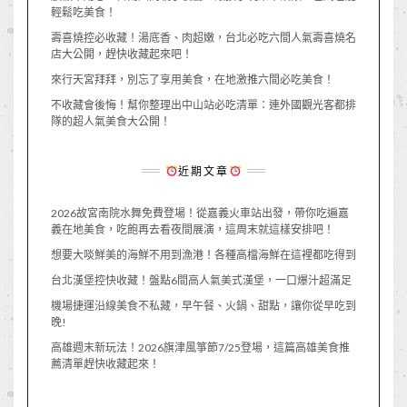
輕鬆吃美食！
壽喜燒控必收藏！湯底香、肉超嫩，台北必吃六間人氣壽喜燒名
店大公開，趕快收藏起來吧！
來行天宮拜拜，別忘了享用美食，在地激推六間必吃美食！
不收藏會後悔！幫你整理出中山站必吃清單：連外國觀光客都排
隊的超人氣美食大公開！
近期文章
2026故宮南院水舞免費登場！從嘉義火車站出發，帶你吃遍嘉
義在地美食，吃飽再去看夜間展演，這周末就這樣安排吧！
想要大啖鮮美的海鮮不用到漁港！各種高檔海鮮在這裡都吃得到
台北漢堡控快收藏！盤點6間高人氣美式漢堡，一口爆汁超滿足
機場捷運沿線美食不私藏，早午餐、火鍋、甜點，讓你從早吃到
晚!
高雄週末新玩法！2026旗津風箏節7/25登場，這篇高雄美食推
薦清單趕快收藏起來！