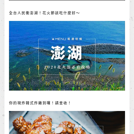
全台人民衝澎湖！花火節該吃什麼好～
你的現炸韓式炸雞到囉！請查收！