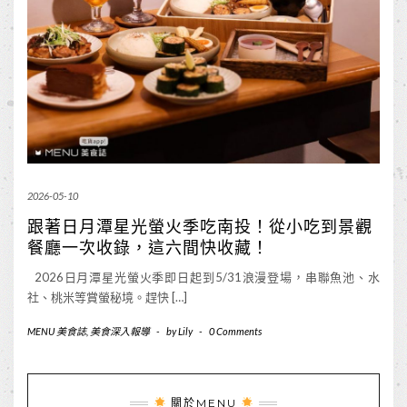
2026-05-10
跟著日月潭星光螢火季吃南投！從小吃到景觀
餐廳一次收錄，這六間快收藏！
2026日月潭星光螢火季即日起到5/31浪漫登場，串聯魚池、水
社、桃米等賞螢秘境。趕快 […]
MENU 美食誌
,
美食深入報導
-
by
Lily
-
0 Comments
關於MENU