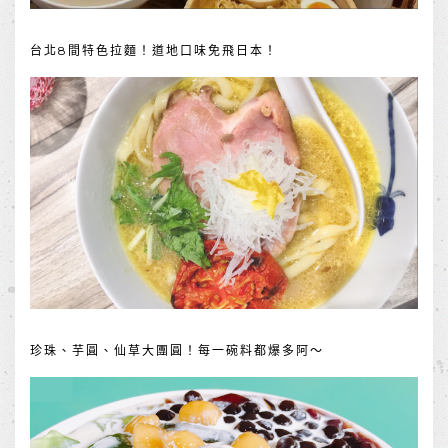
台北8間特色拉麵！道地口味免飛日本！
珍珠、芋圓、仙草大團圓！每一碗料都爆多阿～