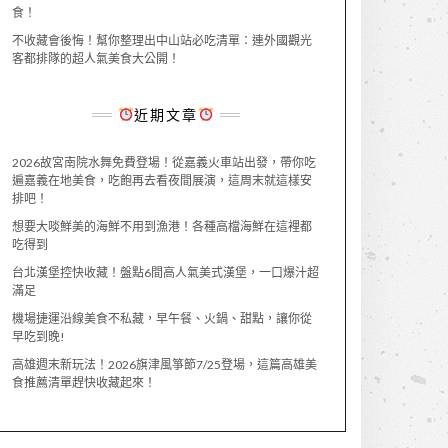
食！
不收藏會後悔！幫你整理出中山站必吃清單：連外國觀光
客都排隊的超人氣美食大公開！
近期文章
2026故宮南院水舞免費登場！從嘉義火車站出發，帶你吃
遍嘉義在地美食，吃飽再去看夜間展演，這周末就這樣安
排吧！
想要大啖鮮美的海鮮不用到漁港！各種高檔海鮮在這裡都
吃得到
台北漢堡控快收藏！盤點6間高人氣美式漢堡，一口爆汁超
滿足
機場捷運沿線美食不私藏，早午餐、火鍋、甜點，讓你從
早吃到晚!
高雄週末新玩法！2026旗津風箏節7/25登場，這篇高雄美
食推薦清單趕快收藏起來！