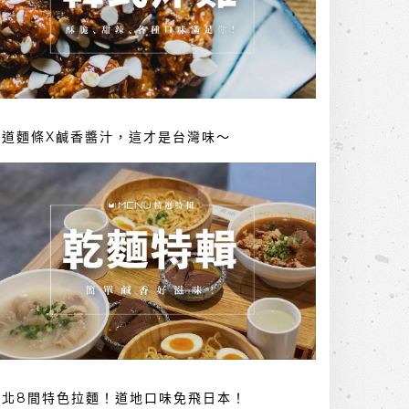
勁道麵條X鹹香醬汁，這才是台灣味～
台北8間特色拉麵！道地口味免飛日本！