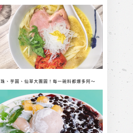
珍珠、芋圓、仙草大團圓！每一碗料都爆多阿～