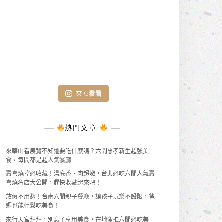
來IG看看
熱門文章
來華山看展覽不知道要吃什麼嗎？六間忠孝新生超強美
食，每間都是超人氣餐廳
壽喜燒控必收藏！湯底香、肉超嫩，台北必吃六間人氣壽
喜燒名店大公開，趕快收藏起來吧！
放假不用愁！台南六間親子餐廳，讓孩子玩樂不設限，爸
媽也能輕鬆吃美食！
來行天宮拜拜，別忘了享用美食，在地激推六間必吃美