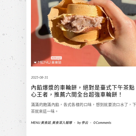
2025-08-31
內餡爆漿的車輪餅，絕對是臺式下午茶點
心王者，推薦六間全台超強車輪餅！
滿滿的飽滿內餡，各式各樣的口味，想到就要流口水了，
茶就來這一味。
MENU 美食誌
,
美食深入報導
-
by
亭云
-
0 Comments