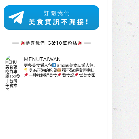
恭喜我們IG破10萬粉絲
MENUTAIWAN
更多美食懶人包
#menu美食誌懶人包
.
身為正港的吃貨
還不點爆這個連結
一秒找附近美食
看食記
當美食家