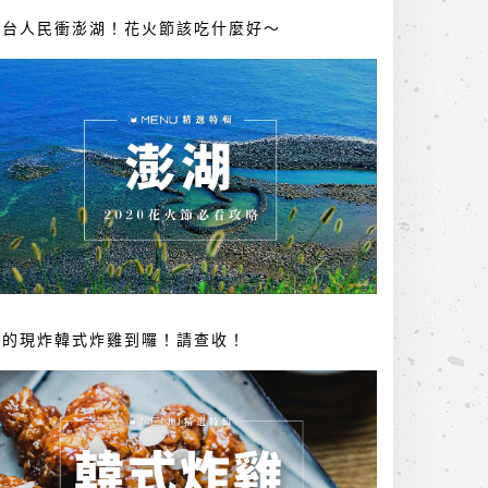
全台人民衝澎湖！花火節該吃什麼好～
你的現炸韓式炸雞到囉！請查收！