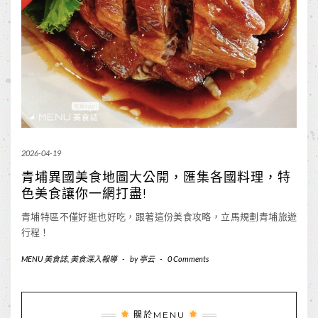
2026-04-19
青埔異國美食地圖大公開，匯集各國料理，特
色美食讓你一網打盡!
青埔特區不僅好逛也好吃，跟著這份美食攻略，立馬規劃青埔旅遊
行程！
MENU 美食誌
,
美食深入報導
-
by
亭云
-
0 Comments
關於MENU