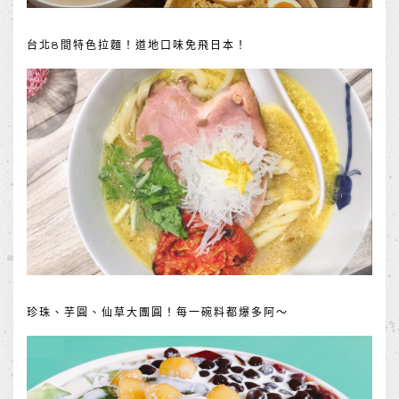
台北8間特色拉麵！道地口味免飛日本！
珍珠、芋圓、仙草大團圓！每一碗料都爆多阿～