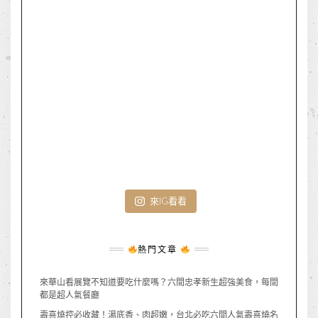
來IG看看
熱門文章
來華山看展覽不知道要吃什麼嗎？六間忠孝新生超強美食，每間
都是超人氣餐廳
壽喜燒控必收藏！湯底香、肉超嫩，台北必吃六間人氣壽喜燒名