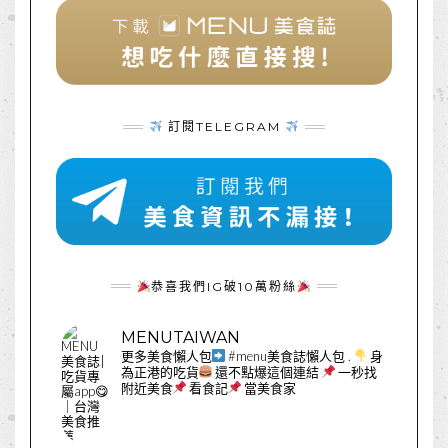
訂閱TELEGRAM
恭喜我們IG破10萬粉絲
MENUTAIWAN
更多美食懶人包
#menu美食誌懶人包
.
身
為正港的吃貨
還不點爆這個連結
一秒找
附近美食
看食記
當美食家