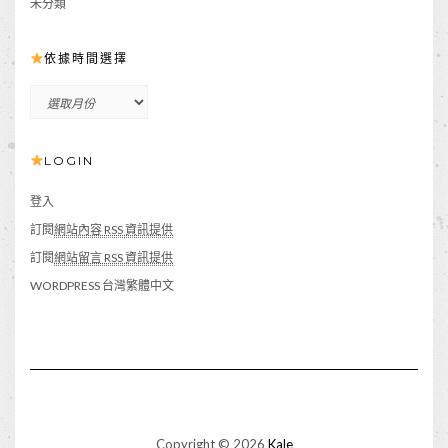
未分類
依據時間選擇
依
據
時
LOGIN
間
選
擇
登入
訂閱
網站內容 RSS 資訊提供
訂閱
網站留言 RSS 資訊提供
WORDPRESS 台灣繁體中文
Copyright © 2026
Kale