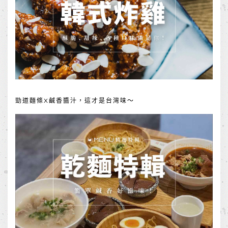
勁道麵條X鹹香醬汁，這才是台灣味～