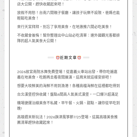
店大公開，趕快收藏起來吧！
放假不用愁！台南六間親子餐廳，讓孩子玩樂不設限，爸媽也能
輕鬆吃美食！
來行天宮拜拜，別忘了享用美食，在地激推六間必吃美食！
不收藏會後悔！幫你整理出中山站必吃清單：連外國觀光客都排
隊的超人氣美食大公開！
近期文章
2026故宮南院水舞免費登場！從嘉義火車站出發，帶你吃遍嘉
義在地美食，吃飽再去看夜間展演，這周末就這樣安排吧！
想要大啖鮮美的海鮮不用到漁港！各種高檔海鮮在這裡都吃得到
台北漢堡控快收藏！盤點6間高人氣美式漢堡，一口爆汁超滿足
機場捷運沿線美食不私藏，早午餐、火鍋、甜點，讓你從早吃到
晚!
高雄週末新玩法！2026旗津風箏節7/25登場，這篇高雄美食推
薦清單趕快收藏起來！