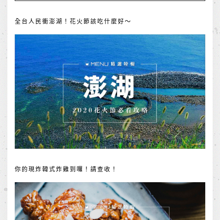
全台人民衝澎湖！花火節該吃什麼好～
你的現炸韓式炸雞到囉！請查收！