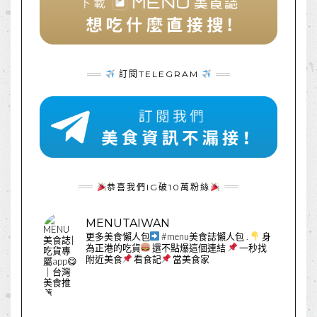
訂閱TELEGRAM
恭喜我們IG破10萬粉絲
MENUTAIWAN
更多美食懶人包
#menu美食誌懶人包
.
身
為正港的吃貨
還不點爆這個連結
一秒找
附近美食
看食記
當美食家