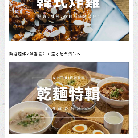
勁道麵條X鹹香醬汁，這才是台灣味～