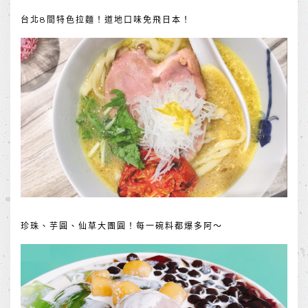
台北8間特色拉麵！道地口味免飛日本！
珍珠、芋圓、仙草大團圓！每一碗料都爆多阿～