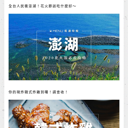
全台人民衝澎湖！花火節該吃什麼好～
你的現炸韓式炸雞到囉！請查收！