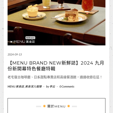
2024-09-13
【MENU BRAND NEW新鮮誌】2024 九月
份新開幕特色餐廳特輯
老宅復古咖啡廳、日系甜點專賣店和高級餐酒館，通通收錄在這！
MENU 美食誌
,
美食深入報導
-
by
亭云
-
0 Comments
關於MENU