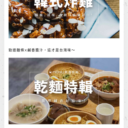
勁道麵條X鹹香醬汁，這才是台灣味～