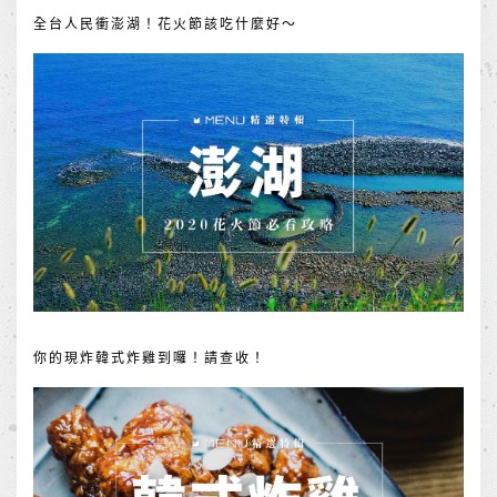
全台人民衝澎湖！花火節該吃什麼好～
你的現炸韓式炸雞到囉！請查收！