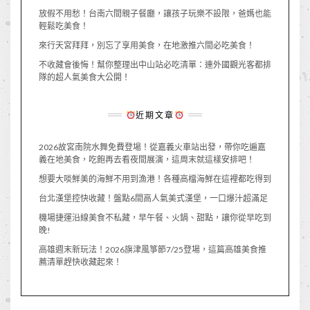
放假不用愁！台南六間親子餐廳，讓孩子玩樂不設限，爸媽也能
輕鬆吃美食！
來行天宮拜拜，別忘了享用美食，在地激推六間必吃美食！
不收藏會後悔！幫你整理出中山站必吃清單：連外國觀光客都排
隊的超人氣美食大公開！
近期文章
2026故宮南院水舞免費登場！從嘉義火車站出發，帶你吃遍嘉
義在地美食，吃飽再去看夜間展演，這周末就這樣安排吧！
想要大啖鮮美的海鮮不用到漁港！各種高檔海鮮在這裡都吃得到
台北漢堡控快收藏！盤點6間高人氣美式漢堡，一口爆汁超滿足
機場捷運沿線美食不私藏，早午餐、火鍋、甜點，讓你從早吃到
晚!
高雄週末新玩法！2026旗津風箏節7/25登場，這篇高雄美食推
薦清單趕快收藏起來！