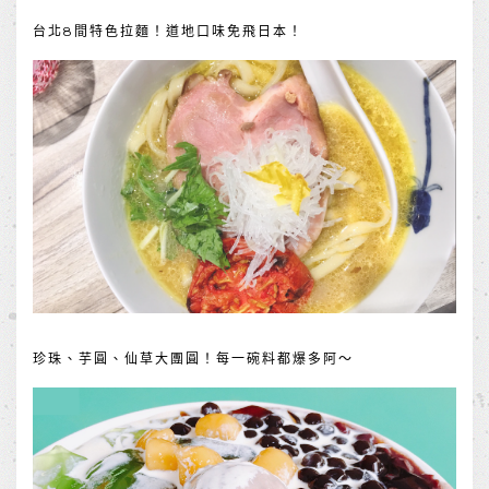
台北8間特色拉麵！道地口味免飛日本！
珍珠、芋圓、仙草大團圓！每一碗料都爆多阿～