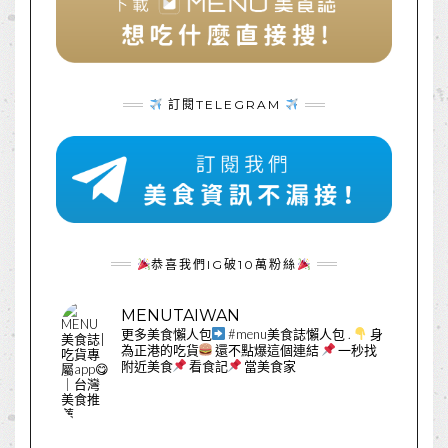
訂閱TELEGRAM
恭喜我們IG破10萬粉絲
MENUTAIWAN
更多美食懶人包
#menu美食誌懶人包
.
身
為正港的吃貨
還不點爆這個連結
一秒找
附近美食
看食記
當美食家