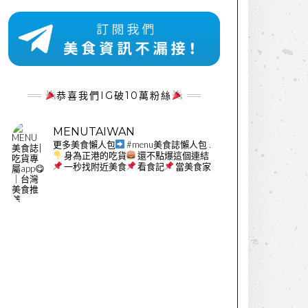
恭喜我們IG破10萬粉絲
MENUTAIWAN
更多美食懶人包
#menu美食誌懶人包
.
身為正港的吃貨
還不點爆這個連結
一秒找附近美食
看食記
當美食家