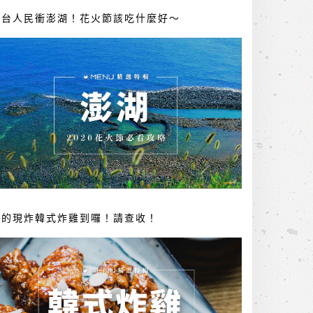
全台人民衝澎湖！花火節該吃什麼好～
你的現炸韓式炸雞到囉！請查收！