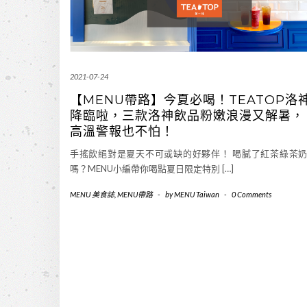
2021-07-24
【MENU帶路】今夏必喝！TEATOP洛
降臨啦，三款洛神飲品粉嫩浪漫又解暑，
高溫警報也不怕！
手搖飲絕對是夏天不可或缺的好夥伴！ 喝膩了紅茶綠茶
嗎？MENU小編帶你喝點夏日限定特別 […]
MENU 美食誌
,
MENU帶路
-
by
MENU Taiwan
-
0 Comments