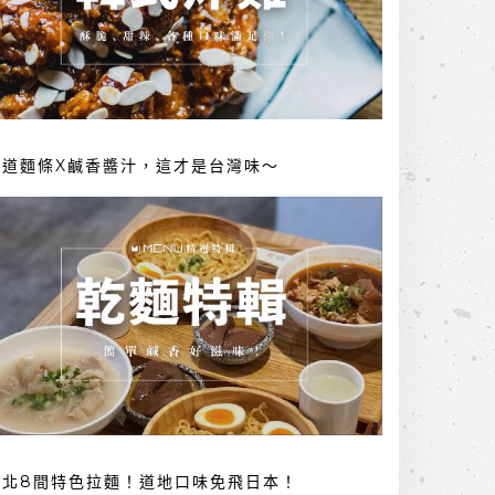
勁道麵條X鹹香醬汁，這才是台灣味～
台北8間特色拉麵！道地口味免飛日本！