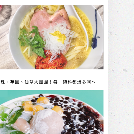
珍珠、芋圓、仙草大團圓！每一碗料都爆多阿～