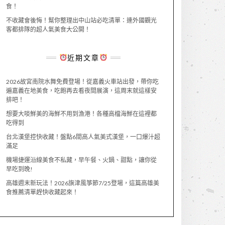
食！
不收藏會後悔！幫你整理出中山站必吃清單：連外國觀光
客都排隊的超人氣美食大公開！
近期文章
2026故宮南院水舞免費登場！從嘉義火車站出發，帶你吃
遍嘉義在地美食，吃飽再去看夜間展演，這周末就這樣安
排吧！
想要大啖鮮美的海鮮不用到漁港！各種高檔海鮮在這裡都
吃得到
台北漢堡控快收藏！盤點6間高人氣美式漢堡，一口爆汁超
滿足
機場捷運沿線美食不私藏，早午餐、火鍋、甜點，讓你從
早吃到晚!
高雄週末新玩法！2026旗津風箏節7/25登場，這篇高雄美
食推薦清單趕快收藏起來！