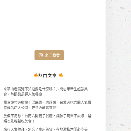
來IG看看
熱門文章
來華山看展覽不知道要吃什麼嗎？六間忠孝新生超強美
食，每間都是超人氣餐廳
壽喜燒控必收藏！湯底香、肉超嫩，台北必吃六間人氣壽
喜燒名店大公開，趕快收藏起來吧！
放假不用愁！台南六間親子餐廳，讓孩子玩樂不設限，爸
媽也能輕鬆吃美食！
來行天宮拜拜，別忘了享用美食，在地激推六間必吃美