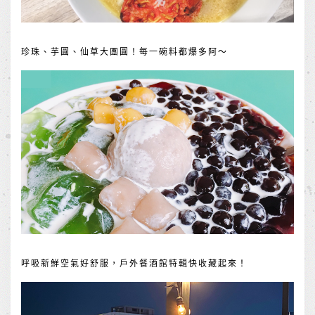
珍珠、芋圓、仙草大團圓！每一碗料都爆多阿～
呼吸新鮮空氣好舒服，戶外餐酒館特輯快收藏起來！