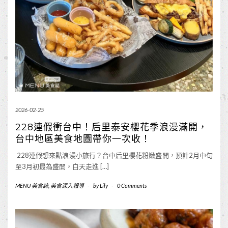
2026-02-25
228連假衝台中！后里泰安櫻花季浪漫滿開，
台中地區美食地圖帶你一次收！
228連假想來點浪漫小旅行？台中后里櫻花粉嫩盛開，預計2月中旬
至3月初最為盛開，白天走進 […]
MENU 美食誌
,
美食深入報導
-
by
Lily
-
0 Comments