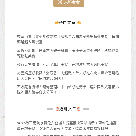
來IG看看
熱門文章
來華山看展覽不知道要吃什麼嗎？六間忠孝新生超強美食，每間
都是超人氣餐廳
放假不用愁！台南六間親子餐廳，讓孩子玩樂不設限，爸媽也能
輕鬆吃美食！
來行天宮拜拜，別忘了享用美食，在地激推六間必吃美食！
壽喜燒控必收藏！湯底香、肉超嫩，台北必吃六間人氣壽喜燒名
店大公開，趕快收藏起來吧！
不收藏會後悔！幫你整理出中山站必吃清單：連外國觀光客都排
隊的超人氣美食大公開！
近期文章
2026故宮南院水舞免費登場！從嘉義火車站出發，帶你吃遍嘉
義在地美食，吃飽再去看夜間展演，這周末就這樣安排吧！