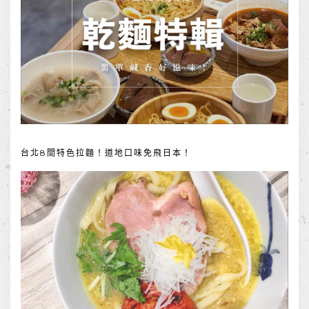
台北8間特色拉麵！道地口味免飛日本！