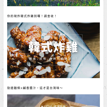
你的現炸韓式炸雞到囉！請查收！
勁道麵條X鹹香醬汁，這才是台灣味～