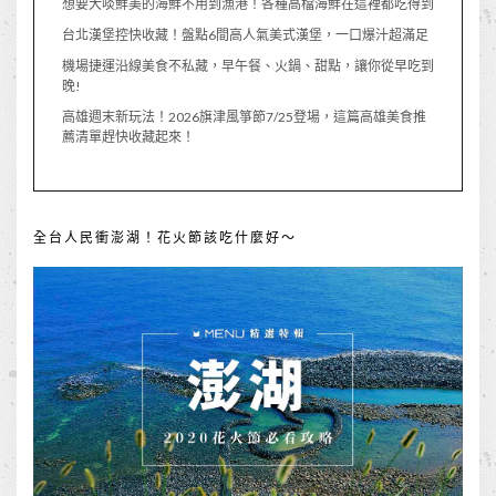
想要大啖鮮美的海鮮不用到漁港！各種高檔海鮮在這裡都吃得到
台北漢堡控快收藏！盤點6間高人氣美式漢堡，一口爆汁超滿足
機場捷運沿線美食不私藏，早午餐、火鍋、甜點，讓你從早吃到
晚!
高雄週末新玩法！2026旗津風箏節7/25登場，這篇高雄美食推
薦清單趕快收藏起來！
全台人民衝澎湖！花火節該吃什麼好～