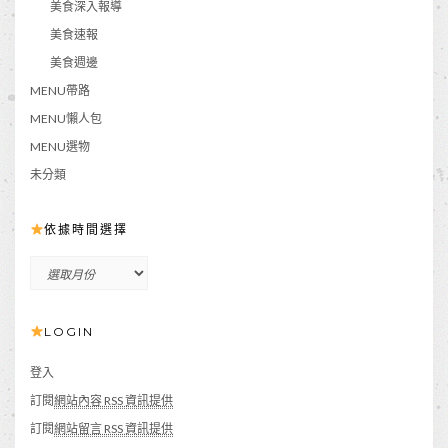
美食深入報導
美食速報
美食週邊
MENU帶路
MENU懶人包
MENU選物
未分類
依據時間選擇
依
據
時
LOGIN
間
選
擇
登入
訂閱
網站內容 RSS 資訊提供
訂閱
網站留言 RSS 資訊提供