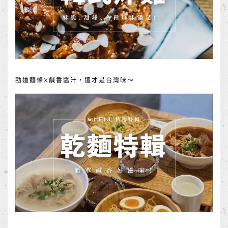
勁道麵條X鹹香醬汁，這才是台灣味～