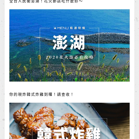
全台人民衝澎湖！花火節該吃什麼好～
你的現炸韓式炸雞到囉！請查收！