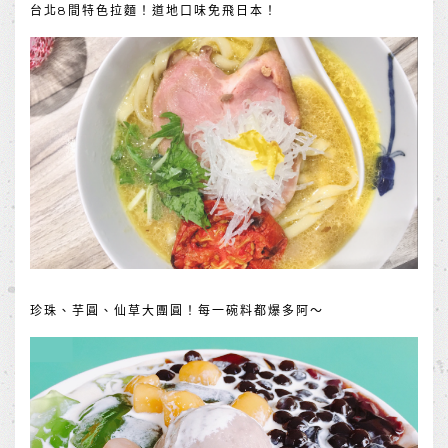
台北8間特色拉麵！道地口味免飛日本！
珍珠、芋圓、仙草大團圓！每一碗料都爆多阿～