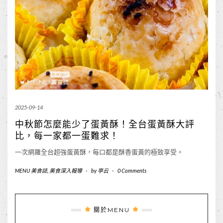
2025-09-14
中秋節怎麼能少了蛋黃酥！全台蛋黃酥大評
比，每一家都一蛋難求！
一次網羅全台超強蛋黃酥，每口都是酥香蛋黃的極致享受。
MENU 美食誌
,
美食深入報導
-
by
亭云
-
0 Comments
關於MENU