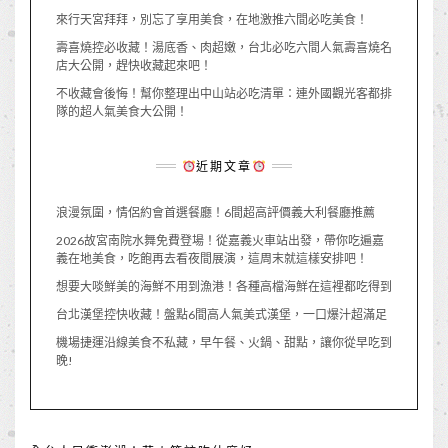
來行天宮拜拜，別忘了享用美食，在地激推六間必吃美食！
壽喜燒控必收藏！湯底香、肉超嫩，台北必吃六間人氣壽喜燒名
店大公開，趕快收藏起來吧！
不收藏會後悔！幫你整理出中山站必吃清單：連外國觀光客都排
隊的超人氣美食大公開！
近期文章
浪漫氛圍，情侶約會首選餐廳！6間超高評價義大利餐廳推薦
2026故宮南院水舞免費登場！從嘉義火車站出發，帶你吃遍嘉
義在地美食，吃飽再去看夜間展演，這周末就這樣安排吧！
想要大啖鮮美的海鮮不用到漁港！各種高檔海鮮在這裡都吃得到
台北漢堡控快收藏！盤點6間高人氣美式漢堡，一口爆汁超滿足
機場捷運沿線美食不私藏，早午餐、火鍋、甜點，讓你從早吃到
晚!