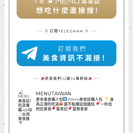
訂閱TELEGRAM
恭喜我們IG破10萬粉絲
MENUTAIWAN
更多美食懶人包
#menu美食誌懶人包
.
身
為正港的吃貨
還不點爆這個連結
一秒找
附近美食
看食記
當美食家