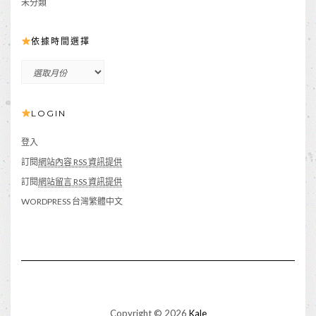
未分類
依據時間選擇
依
據
時
LOGIN
間
選
擇
登入
訂閱
網站內容 RSS 資訊提供
訂閱
網站留言 RSS 資訊提供
WORDPRESS 台灣繁體中文
Copyright © 2026
Kale