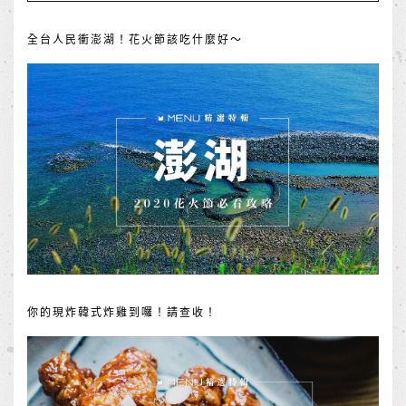
全台人民衝澎湖！花火節該吃什麼好～
你的現炸韓式炸雞到囉！請查收！