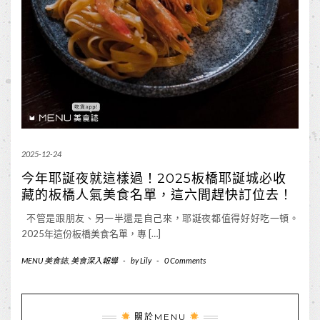
2025-12-24
今年耶誕夜就這樣過！2025板橋耶誕城必收
藏的板橋人氣美食名單，這六間趕快訂位去！
不管是跟朋友、另一半還是自己來，耶誕夜都值得好好吃一頓。
2025年這份板橋美食名單，專 […]
MENU 美食誌
,
美食深入報導
-
by
Lily
-
0 Comments
關於MENU