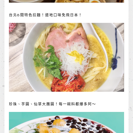
台北8間特色拉麵！道地口味免飛日本！
珍珠、芋圓、仙草大團圓！每一碗料都爆多阿～