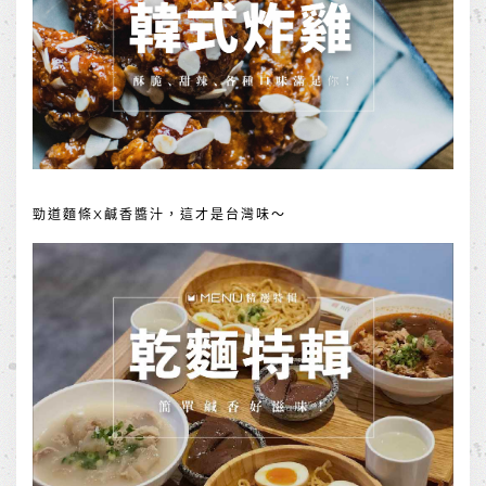
勁道麵條X鹹香醬汁，這才是台灣味～