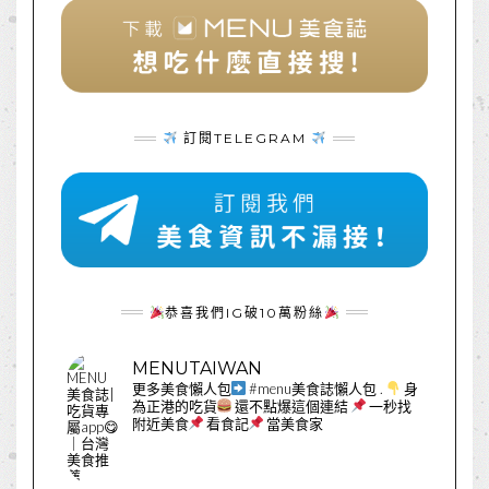
訂閱TELEGRAM
恭喜我們IG破10萬粉絲
MENUTAIWAN
更多美食懶人包
#menu美食誌懶人包
.
身
為正港的吃貨
還不點爆這個連結
一秒找
附近美食
看食記
當美食家