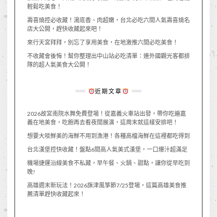
輕鬆吃美食！
壽喜燒控必收藏！湯底香、肉超嫩，台北必吃六間人氣壽喜燒名
店大公開，趕快收藏起來吧！
來行天宮拜拜，別忘了享用美食，在地激推六間必吃美食！
不收藏會後悔！幫你整理出中山站必吃清單：連外國觀光客都排
隊的超人氣美食大公開！
近期文章
2026故宮南院水舞免費登場！從嘉義火車站出發，帶你吃遍嘉
義在地美食，吃飽再去看夜間展演，這周末就這樣安排吧！
想要大啖鮮美的海鮮不用到漁港！各種高檔海鮮在這裡都吃得到
台北漢堡控快收藏！盤點6間高人氣美式漢堡，一口爆汁超滿足
機場捷運沿線美食不私藏，早午餐、火鍋、甜點，讓你從早吃到
晚!
高雄週末新玩法！2026旗津風箏節7/25登場，這篇高雄美食推
薦清單趕快收藏起來！