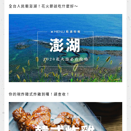
全台人民衝澎湖！花火節該吃什麼好～
你的現炸韓式炸雞到囉！請查收！