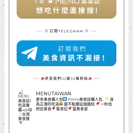
訂閱TELEGRAM
恭喜我們IG破10萬粉絲
MENUTAIWAN
更多美食懶人包
#menu美食誌懶人包
.
身
為正港的吃貨
還不點爆這個連結
一秒找
附近美食
看食記
當美食家