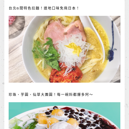
台北8間特色拉麵！道地口味免飛日本！
珍珠、芋圓、仙草大團圓！每一碗料都爆多阿～