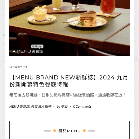
2024-09-13
【MENU BRAND NEW新鮮誌】2024 九月
份新開幕特色餐廳特輯
老宅復古咖啡廳、日系甜點專賣店和高級餐酒館，通通收錄在這！
MENU 美食誌
,
美食深入報導
-
by
亭云
-
0 Comments
關於MENU