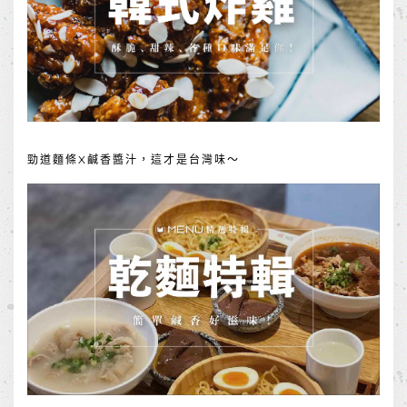
勁道麵條X鹹香醬汁，這才是台灣味～