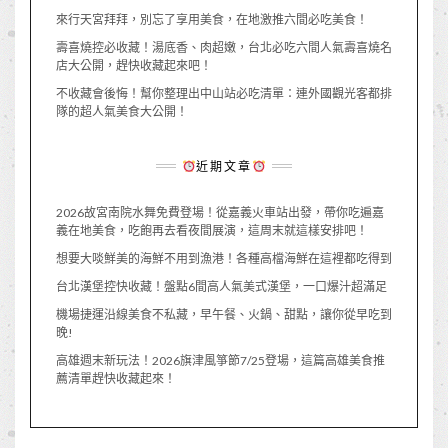
來行天宮拜拜，別忘了享用美食，在地激推六間必吃美食！
壽喜燒控必收藏！湯底香、肉超嫩，台北必吃六間人氣壽喜燒名
店大公開，趕快收藏起來吧！
不收藏會後悔！幫你整理出中山站必吃清單：連外國觀光客都排
隊的超人氣美食大公開！
近期文章
2026故宮南院水舞免費登場！從嘉義火車站出發，帶你吃遍嘉
義在地美食，吃飽再去看夜間展演，這周末就這樣安排吧！
想要大啖鮮美的海鮮不用到漁港！各種高檔海鮮在這裡都吃得到
台北漢堡控快收藏！盤點6間高人氣美式漢堡，一口爆汁超滿足
機場捷運沿線美食不私藏，早午餐、火鍋、甜點，讓你從早吃到
晚!
高雄週末新玩法！2026旗津風箏節7/25登場，這篇高雄美食推
薦清單趕快收藏起來！