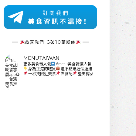
恭喜我們IG破10萬粉絲
MENUTAIWAN
更多美食懶人包
#menu美食誌懶人包
.
身為正港的吃貨
還不點爆這個連結
一秒找附近美食
看食記
當美食家