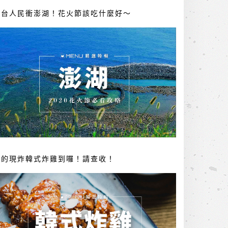
全台人民衝澎湖！花火節該吃什麼好～
你的現炸韓式炸雞到囉！請查收！