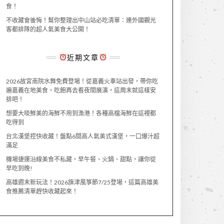
食！
不收藏會後悔！幫你整理出中山站必吃清單：連外國觀光
客都排隊的超人氣美食大公開！
近期文章
2026故宮南院水舞免費登場！從嘉義火車站出發，帶你吃
遍嘉義在地美食，吃飽再去看夜間展演，這周末就這樣安
排吧！
想要大啖鮮美的海鮮不用到漁港！各種高檔海鮮在這裡都
吃得到
台北漢堡控快收藏！盤點6間高人氣美式漢堡，一口爆汁超
滿足
機場捷運沿線美食不私藏，早午餐、火鍋、甜點，讓你從
早吃到晚!
高雄週末新玩法！2026旗津風箏節7/25登場，這篇高雄美
食推薦清單趕快收藏起來！