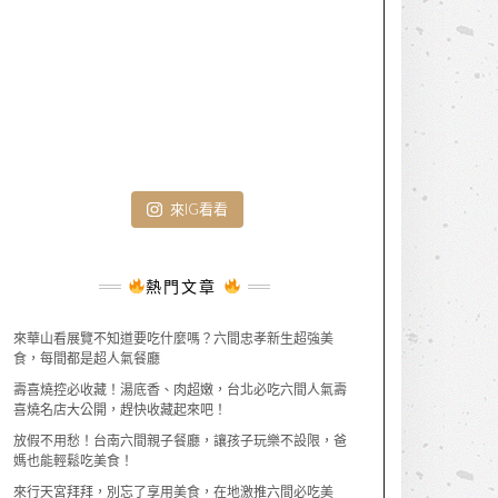
來IG看看
熱門文章
來華山看展覽不知道要吃什麼嗎？六間忠孝新生超強美
食，每間都是超人氣餐廳
壽喜燒控必收藏！湯底香、肉超嫩，台北必吃六間人氣壽
喜燒名店大公開，趕快收藏起來吧！
放假不用愁！台南六間親子餐廳，讓孩子玩樂不設限，爸
媽也能輕鬆吃美食！
來行天宮拜拜，別忘了享用美食，在地激推六間必吃美