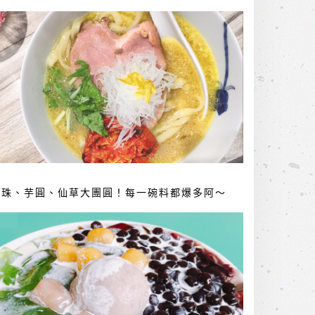
珍珠、芋圓、仙草大團圓！每一碗料都爆多阿～