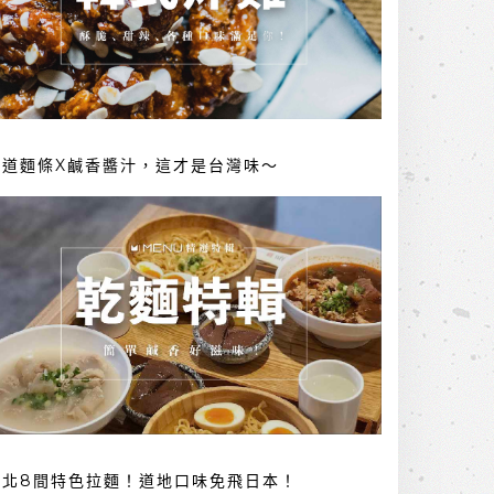
勁道麵條X鹹香醬汁，這才是台灣味～
台北8間特色拉麵！道地口味免飛日本！