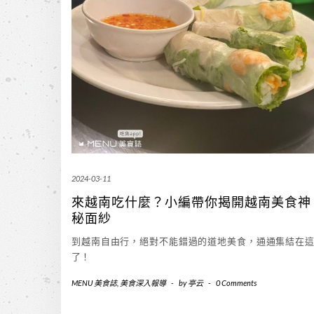
2024-03-11
來越南吃什麼？小編帶你揭開越南美食神
秘面紗
到越南自由行，絕對不能錯過的道地美食，通通集結在
了！
MENU 美食誌
,
美食深入報導
-
by
亭云
-
0 Comments