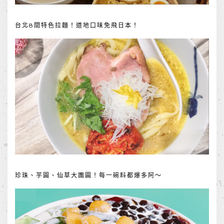
台北8間特色拉麵！道地口味免飛日本！
珍珠、芋圓、仙草大團圓！每一碗料都爆多阿～