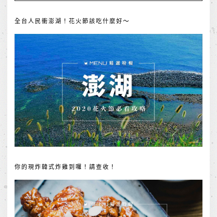
全台人民衝澎湖！花火節該吃什麼好～
你的現炸韓式炸雞到囉！請查收！