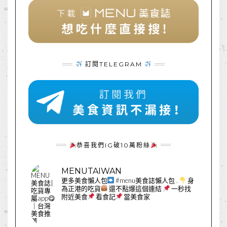
訂閱TELEGRAM
恭喜我們IG破10萬粉絲
MENUTAIWAN
更多美食懶人包
#menu美食誌懶人包
.
身
為正港的吃貨
還不點爆這個連結
一秒找
附近美食
看食記
當美食家