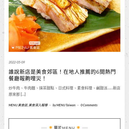
2022-05-09
誰說新店是美食郊區！在地人推薦的6間熱門
餐廳報齁哩災！
炒牛肉、牛肉麵、抹茶甜點、日式料理、素食料理、鹹甜派……新店
原來那 […]
MENU 美食誌
,
美食深入報導
-
by
MENU Taiwan
-
0 Comments
關於MENU