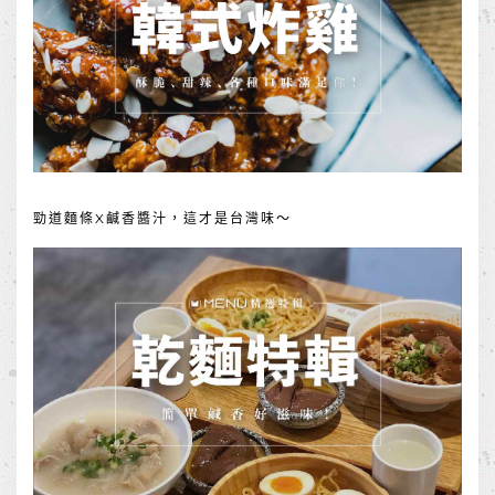
勁道麵條X鹹香醬汁，這才是台灣味～