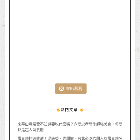
來IG看看
熱門文章
來華山看展覽不知道要吃什麼嗎？六間忠孝新生超強美食，每間
都是超人氣餐廳
壽喜燒控必收藏！湯底香、肉超嫩，台北必吃六間人氣壽喜燒名