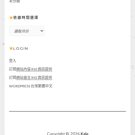
未分類
依據時間選擇
依
據
時
LOGIN
間
選
擇
登入
訂閱
網站內容 RSS 資訊提供
訂閱
網站留言 RSS 資訊提供
WORDPRESS 台灣繁體中文
Copyright © 2026
Kale