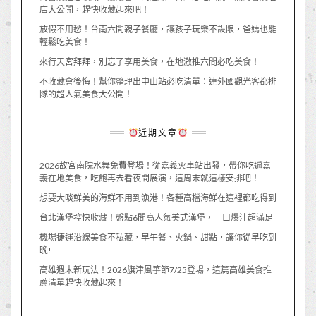
店大公開，趕快收藏起來吧！
放假不用愁！台南六間親子餐廳，讓孩子玩樂不設限，爸媽也能
輕鬆吃美食！
來行天宮拜拜，別忘了享用美食，在地激推六間必吃美食！
不收藏會後悔！幫你整理出中山站必吃清單：連外國觀光客都排
隊的超人氣美食大公開！
近期文章
2026故宮南院水舞免費登場！從嘉義火車站出發，帶你吃遍嘉
義在地美食，吃飽再去看夜間展演，這周末就這樣安排吧！
想要大啖鮮美的海鮮不用到漁港！各種高檔海鮮在這裡都吃得到
台北漢堡控快收藏！盤點6間高人氣美式漢堡，一口爆汁超滿足
機場捷運沿線美食不私藏，早午餐、火鍋、甜點，讓你從早吃到
晚!
高雄週末新玩法！2026旗津風箏節7/25登場，這篇高雄美食推
薦清單趕快收藏起來！